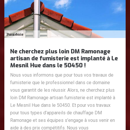
Ne cherchez plus loin DM Ramonage
artisan de fumisterie est implanté à Le
Mesnil Hue dans le 50450 !
Nous vous informons que pour tous vos travaux de
fumisterie que le professionnel dans ce domaine
vous garantit de les réussir. Alors, ne cherchez plus
loin DM Ramonage artisan fumisterie est implanté à
Le Mesnil Hue dans le 50450. Et pour vos travaux
pour tous types d’appareils de chauffage DM
Ramonage et ses équipes s’engage à vous venir en
aide à des prix compétitifs. Nous vous