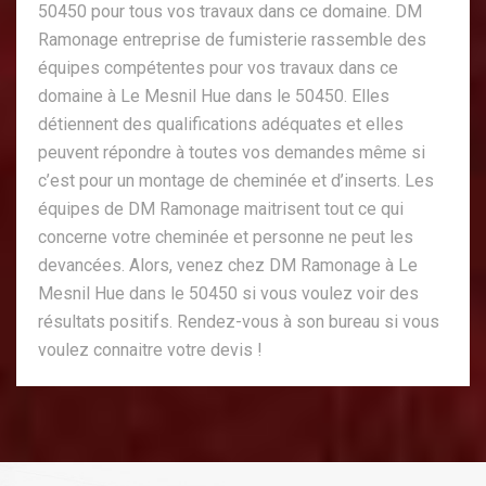
50450 pour tous vos travaux dans ce domaine. DM
Ramonage entreprise de fumisterie rassemble des
équipes compétentes pour vos travaux dans ce
domaine à Le Mesnil Hue dans le 50450. Elles
détiennent des qualifications adéquates et elles
peuvent répondre à toutes vos demandes même si
c’est pour un montage de cheminée et d’inserts. Les
équipes de DM Ramonage maitrisent tout ce qui
concerne votre cheminée et personne ne peut les
devancées. Alors, venez chez DM Ramonage à Le
Mesnil Hue dans le 50450 si vous voulez voir des
résultats positifs. Rendez-vous à son bureau si vous
voulez connaitre votre devis !