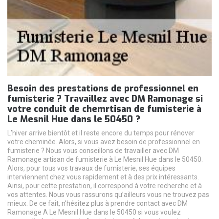
Besoin des prestations de professionnel en
fumisterie ? Travaillez avec DM Ramonage si
votre conduit de chemrtisan de fumisterie à
Le Mesnil Hue dans le 50450 ?
L’hiver arrive bientôt et il reste encore du temps pour rénover
votre cheminée. Alors, si vous avez besoin de professionnel en
fumisterie ? Nous vous conseillons de travailler avec DM
Ramonage artisan de fumisterie à Le Mesnil Hue dans le 50450.
Alors, pour tous vos travaux de fumisterie, ses équipes
interviennent chez vous rapidement et à des prix intéressants.
Ainsi, pour cette prestation, il correspond à votre recherche et à
vos attentes. Nous vous rassurons qu’ailleurs vous ne trouvez pas
mieux. De ce fait, n’hésitez plus à prendre contact avec DM
Ramonage A Le Mesnil Hue dans le 50450 si vous voulez