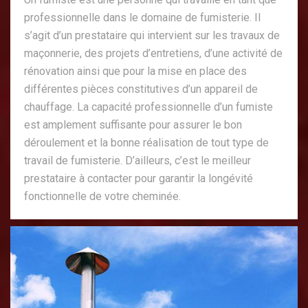
professionnelle dans le domaine de fumisterie. Il
s’agit d’un prestataire qui intervient sur les travaux de
maçonnerie, des projets d’entretiens, d’une activité de
rénovation ainsi que pour la mise en place des
différentes pièces constitutives d’un appareil de
chauffage. La capacité professionnelle d’un fumiste
est amplement suffisante pour assurer le bon
déroulement et la bonne réalisation de tout type de
travail de fumisterie. D’ailleurs, c’est le meilleur
prestataire à contacter pour garantir la longévité
fonctionnelle de votre cheminée.