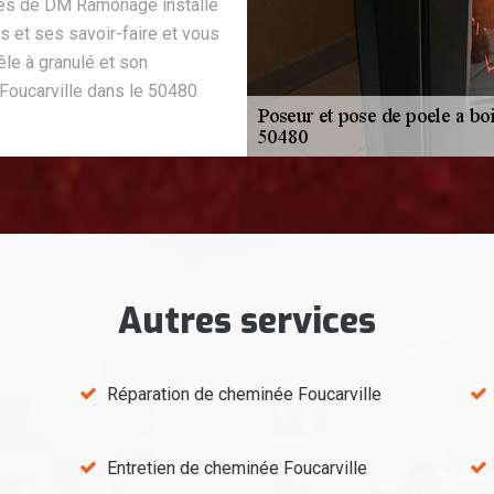
ipes de DM Ramonage installe
 et ses savoir-faire et vous
êle à granulé et son
Foucarville dans le 50480
Autres services
Réparation de cheminée Foucarville
Entretien de cheminée Foucarville