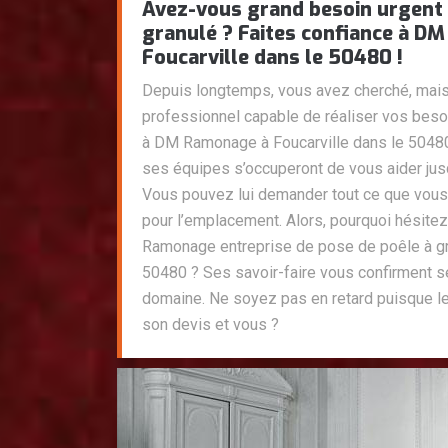
Avez-vous grand besoin urgent 
granulé ? Faites confiance à D
Foucarville dans le 50480 !
Depuis longtemps, vous avez cherché, mais
professionnel capable de réaliser vos beso
à DM Ramonage à Foucarville dans le 50480
ses équipes s’occuperont de vous aider jusqu
Vous pouvez lui demander tout ce que vous
pour l’emplacement. Alors, pourquoi hésit
Ramonage entreprise de pose de poêle à gra
50480 ? Ses savoir-faire vous confirment 
domaine. Ne soyez pas en retard puisque le
son devis et vous ?