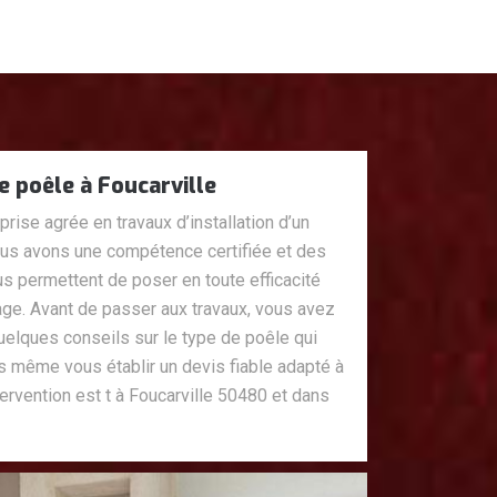
e poêle à Foucarville
ise agrée en travaux d’installation d’un
Nous avons une compétence certifiée et des
ous permettent de poser en toute efficacité
ge. Avant de passer aux travaux, vous avez
uelques conseils sur le type de poêle qui
 même vous établir un devis fiable adapté à
tervention est t à Foucarville 50480 et dans