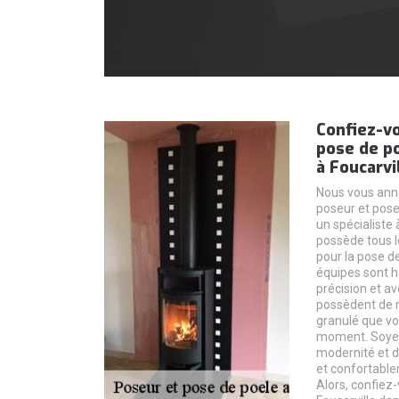
Confiez-v
pose de po
à Foucarvi
Nous vous an
poseur et pose 
un spécialiste 
possède tous 
pour la pose de
équipes sont ha
précision et av
possèdent de m
granulé que vo
moment. Soyez 
modernité et d
et confortable
Alors, confie