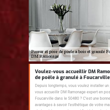
Voulez-vous accueillir DM Ram
de poêle à granulé à Foucarvill
Depuis longtemps, vous voulez installer un 
vous accueillir DM Ramonage expert en pos
Foucarville dans le 50480 ? C’est une bonne
avantages à savoir l’esthétique de votre ma