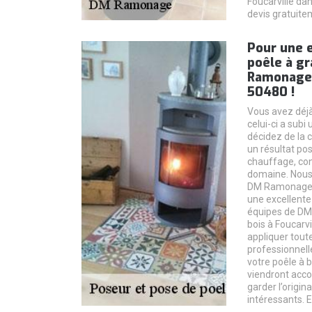
Foucarville dan
devis gratuite
Pour une 
poêle à g
Ramonage à
50480 !
Vous avez déjà 
celui-ci a sub
décidez de la 
un résultat po
chauffage, con
domaine. Nous 
DM Ramonage à
une excellente
équipes de DM
bois à Foucarvi
appliquer tout
professionnell
votre poêle à b
viendront acco
garder l’origina
intéressants. E