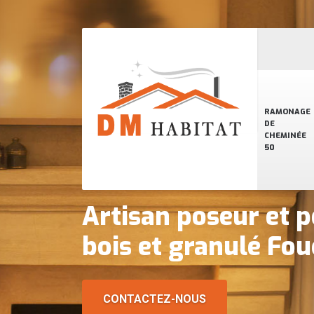
RAMONAGE
DE
CHEMINÉE
50
Artisan poseur et p
bois et granulé Fo
CONTACTEZ-NOUS