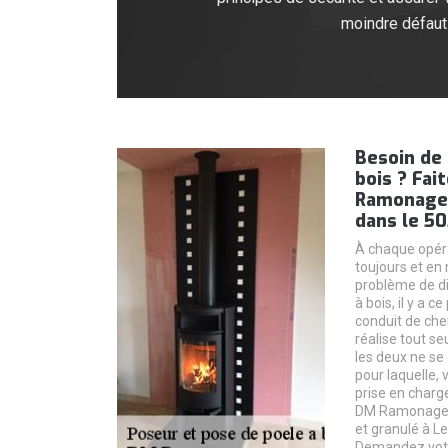
moindre défaut 
Besoin de 
bois ? Fai
Ramonage 
dans le 50
À chaque opéra
toujours et en 
problème de di
à bois, il y a 
conduit de chem
réalise tout se
les deux ne se 
pour laquelle,
prise en char
DM Ramonage e
et granulé à L
Demandez votre