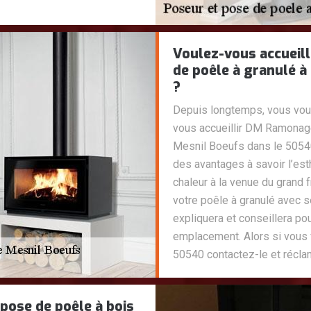
Voulez-vous accueil
de poêle à granulé à
?
Depuis longtemps, vous voule
vous accueillir DM Ramonage
Mesnil Boeufs dans le 50540
des avantages à savoir l’est
chaleur à la venue du grand
votre poêle à granulé avec 
expliquera et conseillera po
emplacement. Alors si vous 
50540 contactez-le et récla
pose de poêle à bois