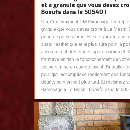
et à granulé que vous devez cro
Boeufs dans le 50540 !
Oui, c’est vraiment DM Ramonage l’entrepri
granulé que vous devez croire à Le Mesnil
pose de poêle à bois. Elle ne s’arrête pas 
aussi l’esthétique et la plus sûre pour la p
accompliront des études approfondies et s’
n’entrave en rien le fonctionnement de votre 
toujours mise en compte avant d’installer 
pour qu’il accomplisse réellement ses fonc
dégâts surviennent plus tard. Et réclamez 
Ramonage à Le Mesnil Boeufs dans le 5054