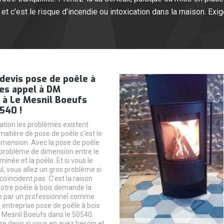
et c’est le risque d’incendie ou intoxication dans la maison. Exig
devis pose de poêle à
tes appel à DM
à Le Mesnil Boeufs
540 !
tion les problèmes existent
matière de pose de poêle c’est le
mension. Avec la pose de poêle
ce problème de dimension entre le
inée et la poêle. Et si vous le
ul, vous allez un gros problème si
coïncident pas. C’est la raison
 votre poêle à bois demande la
ge par un professionnel comme
ntreprise pose de poêle à bois
e Mesnil Boeufs dans le 50540.
 devis si vous en avez besoin et