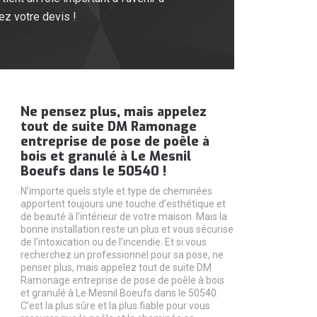
ez votre devis !
Ne pensez plus, mais appelez
tout de suite DM Ramonage
entreprise de pose de poêle à
bois et granulé à Le Mesnil
Boeufs dans le 50540 !
N’importe quels style et type de cheminées
apportent toujours une touche d’esthétique et
de beauté à l’intérieur de votre maison. Mais la
bonne installation reste un plus et vous sécurise
de l’intoxication ou de l’incendie. Et si vous
recherchez un professionnel pour sa pose, ne
penser plus, mais appelez tout de suite DM
Ramonage entreprise de pose de poêle à bois
et granulé à Le Mesnil Boeufs dans le 50540.
C’est la plus sûre et la plus fiable pour vous