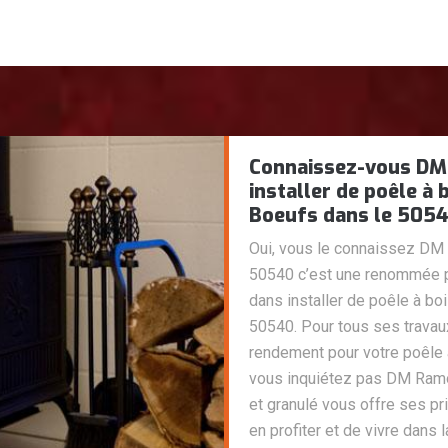
Connaissez-vous D
installer de poêle à 
Boeufs dans le 5054
Oui, vous le connaissez DM
50540 c’est une renommée po
dans installer de poêle à bo
50540. Pour tous ses trava
rendement pour votre poêle 
vous inquiétez pas DM Ramo
et granulé vous offre ses pr
en profiter et de vivre dans l