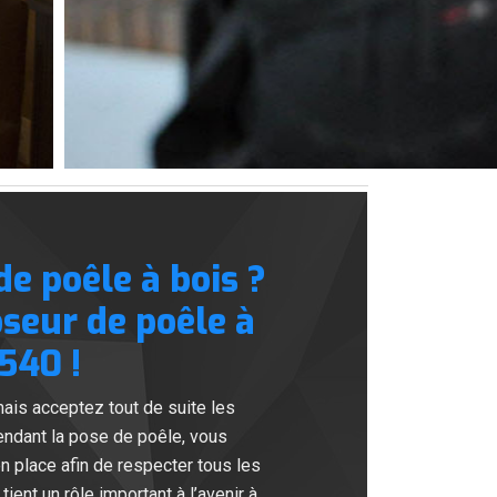
e poêle à bois ?
seur de poêle à
540 !
ais acceptez tout de suite les
ndant la pose de poêle, vous
 place afin de respecter tous les
ient un rôle important à l’avenir à