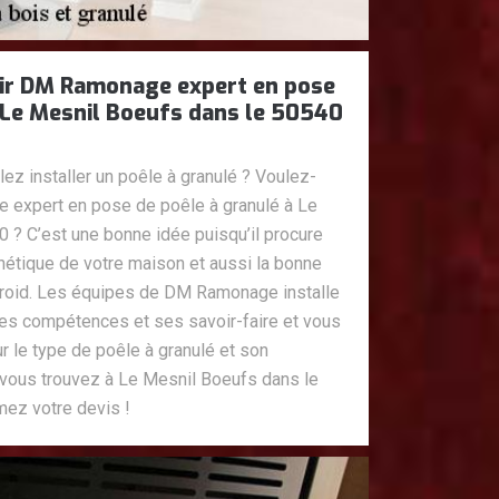
lir DM Ramonage expert en pose
 Le Mesnil Boeufs dans le 50540
z installer un poêle à granulé ? Voulez-
 expert en pose de poêle à granulé à Le
 ? C’est une bonne idée puisqu’il procure
hétique de votre maison et aussi la bonne
 froid. Les équipes de DM Ramonage installe
ses compétences et ses savoir-faire et vous
ur le type de poêle à granulé et son
vous trouvez à Le Mesnil Boeufs dans le
mez votre devis !