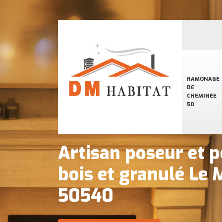
RAMONAGE
DE
CHEMINÉE
50
Artisan poseur et p
bois et granulé Le 
50540