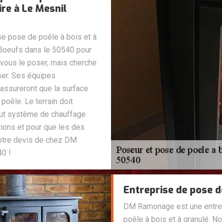
ire à Le Mesnil
se pose de poêle à bois et à
 Boeufs dans le 50540 pour
à vous le poser, mais cherche
oser. Ses équipes
assureront que la surface
poêle. Le terrain doit
tout système de chauffage
tions et pour que les des
votre devis de chez DM
0 !
Entreprise de pose d
DM Ramonage est une entrepr
poêle à bois et à granulé. 