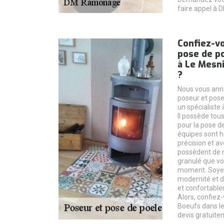
faire appel à
Confiez-v
pose de po
à Le Mesn
?
Nous vous an
poseur et pose 
un spécialiste
Il possède tou
pour la pose de
équipes sont ha
précision et av
possèdent de m
granulé que vo
moment. Soyez 
modernité et d
et confortable
Alors, confie
Boeufs dans le 
devis gratuite