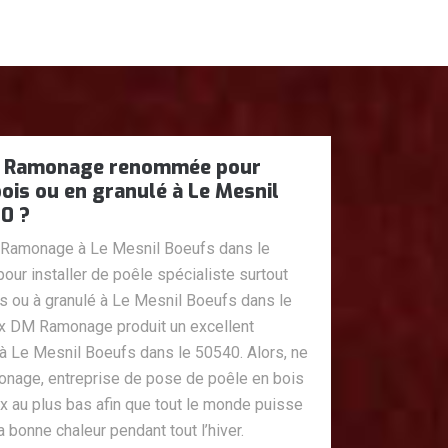
M Ramonage renommée pour
bois ou en granulé à Le Mesnil
0 ?
 Ramonage à Le Mesnil Boeufs dans le
ur installer de poêle spécialiste surtout
is ou à granulé à Le Mesnil Boeufs dans le
ux DM Ramonage produit un excellent
à Le Mesnil Boeufs dans le 50540. Alors, ne
nage, entreprise de pose de poêle en bois
ix au plus bas afin que tout le monde puisse
a bonne chaleur pendant tout l’hiver.