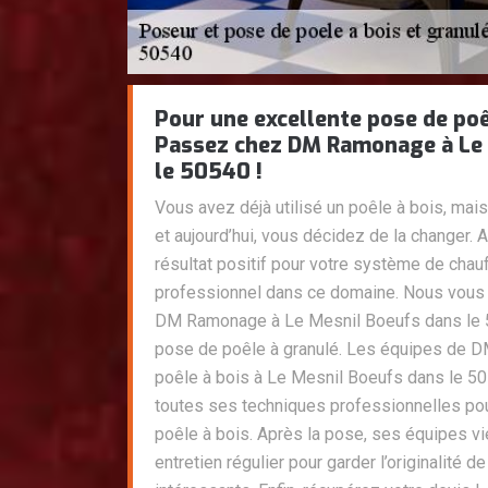
Pour une excellente pose de poê
Passez chez DM Ramonage à Le 
le 50540 !
Vous avez déjà utilisé un poêle à bois, mai
et aujourd’hui, vous décidez de la changer. 
résultat positif pour votre système de chau
professionnel dans ce domaine. Nous vous
DM Ramonage à Le Mesnil Boeufs dans le 5
pose de poêle à granulé. Les équipes de
poêle à bois à Le Mesnil Boeufs dans le 50
toutes ses techniques professionnelles pour
poêle à bois. Après la pose, ses équipes vi
entretien régulier pour garder l’originalité d