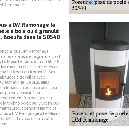
 DM Ramonage !
ous à DM Ramonage la
êle à bois ou à granulé
il Boeufs dans le 50540
nonçons que DM Ramonage
de poêle à bois et à granulé c’est
 à Le Mesnil Boeufs dans le 50540.
s les moyens et les compétences
 poêle à bois ou à granulé. Ses
bituées à travailler avec
ec esthétique. De plus, elles
ultitudes de poêles à bois ou à
us pouvez choisir à tout
seulement à la pointe de la
e la technologie pour vivre mieux
ment surtout pendant les froids.
z-vous à DM Ramonage à Le Mesnil
50540, et il vous offrira votre
ment !