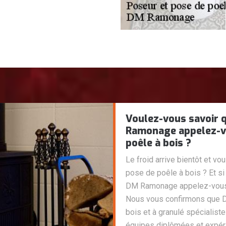
Voulez-vous savoir 
Ramonage appelez-vo
poêle à bois ?
Le froid arrive bientôt et v
pose de poêle à bois ? Et s
DM Ramonage appelez-vous p
Nous vous confirmons que 
bois et à granulé spécialiste
équipes diplômées et expér