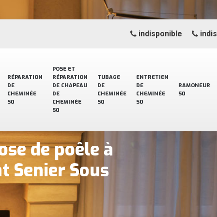
indisponible
indi
POSE ET
RÉPARATION
RÉPARATION
TUBAGE
ENTRETIEN
DE
DE CHAPEAU
DE
DE
RAMONEUR
CHEMINÉE
DE
CHEMINÉE
CHEMINÉE
50
50
CHEMINÉE
50
50
50
ose de poêle à
nt Senier Sous