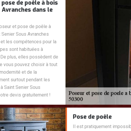
pose de poêle à bois
s Avranches dans le
seur et pose de poêle à
int Senier Sous Avranches
 et les compétences pour la
ipes sont habituées à
. De plus, elles possèdent de
e vous pouvez choisir à tout
modernité et de la
ement surtout pendant les
à Saint Senier Sous
votre devis gratuitement !
Pose de poêle
Il est pratiquement impossib