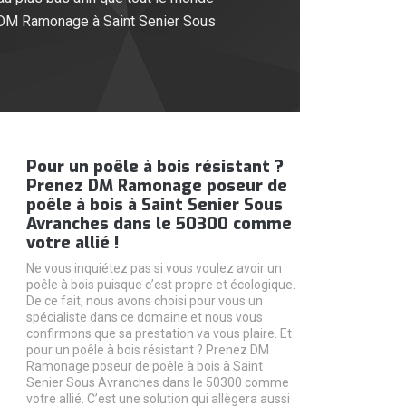
is DM Ramonage à Saint Senier Sous
Pour un poêle à bois résistant ?
Prenez DM Ramonage poseur de
poêle à bois à Saint Senier Sous
Avranches dans le 50300 comme
votre allié !
Ne vous inquiétez pas si vous voulez avoir un
poêle à bois puisque c’est propre et écologique.
De ce fait, nous avons choisi pour vous un
spécialiste dans ce domaine et nous vous
confirmons que sa prestation va vous plaire. Et
pour un poêle à bois résistant ? Prenez DM
Ramonage poseur de poêle à bois à Saint
Senier Sous Avranches dans le 50300 comme
votre allié. C’est une solution qui allègera aussi