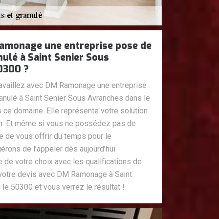
Ramonage une entreprise pose de
nulé à Saint Senier Sous
0300 ?
ravaillez avec DM Ramonage une entreprise
ranulé à Saint Senier Sous Avranches dans le
 ce domaine. Elle représente votre solution
on. Et même si vous ne possédez pas de
te de vous offrir du temps pour le
rons de l’appeler dès aujourd’hui
 de votre choix avec les qualifications de
 votre devis avec DM Ramonage à Saint
e 50300 et vous verrez le résultat !