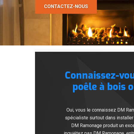
CONTACTEZ-NOUS
Connaissez-vo
poêle à bois 
Oui, vous le connaissez DM Ram
spécialiste surtout dans installe
DM Ramonage produit un excel
inquiétez pas DM Ramonage, entre