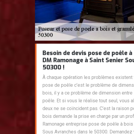
Besoin de devis pose de poêle à 
DM Ramonage à Saint Senier So
50300 !
À chaque opération les problèmes existent 
pose de poêle c’est le problème de dimens
bois, il y a ce problème de dimension entre
poêle. Et si vous le réalise tout seul, vous 
deux ne se coïncident pas. C’est la raison p
bois demande la prise en charge par un p
Ramonage entreprise pose de poêle à bois e
Sous Avranches dans le 50300. Demandez v