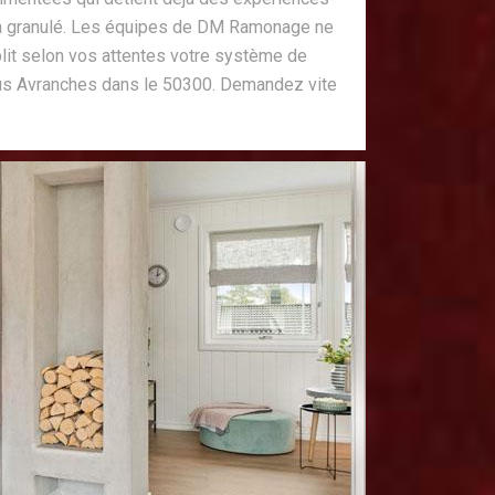
 à granulé. Les équipes de DM Ramonage ne
plit selon vos attentes votre système de
ous Avranches dans le 50300. Demandez vite