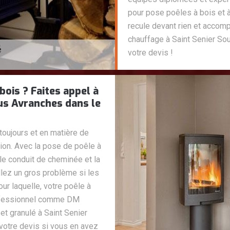
pour pose poêles à bois et
recule devant rien et accom
chauffage à Saint Senier S
votre devis !
bois ? Faites appel à
us Avranches dans le
toujours et en matière de
ion. Avec la pose de poêle à
 le conduit de cheminée et la
allez un gros problème si les
our laquelle, votre poêle à
rofessionnel comme DM
t granulé à Saint Senier
otre devis si vous en avez