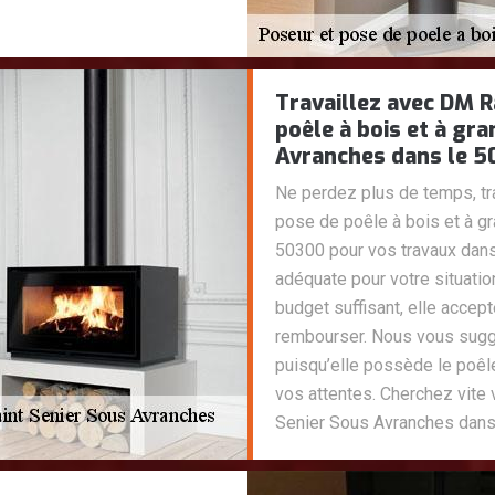
Travaillez avec DM 
poêle à bois et à gra
Avranches dans le 5
Ne perdez plus de temps, t
pose de poêle à bois et à g
50300 pour vos travaux dans
adéquate pour votre situati
budget suffisant, elle accep
rembourser. Nous vous suggé
puisqu’elle possède le poêle
vos attentes. Cherchez vite
Senier Sous Avranches dans l