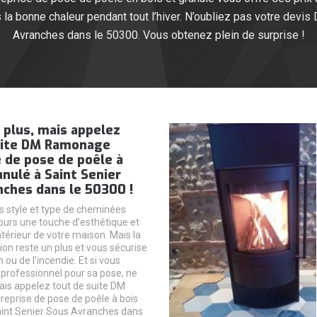
s la bonne chaleur pendant tout l’hiver. N’oubliez pas votre dev
Avranches dans le 50300. Vous obtenez plein de surprise !
 plus, mais appelez
uite DM Ramonage
 de pose de poêle à
anulé à Saint Senier
nches dans le 50300 !
s style et type de cheminées
ours une touche d’esthétique et
ntérieur de votre maison. Mais la
ion reste un plus et vous sécurise
n ou de l’incendie. Et si vous
professionnel pour sa pose, ne
ais appelez tout de suite DM
eprise de pose de poêle à bois
aint Senier Sous Avranches dans