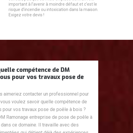
important à l’avenir à moindre défaut et c’est le
risque d’incendie ou intoxication dans la maison.
Exigez votre devis !
quelle compétence de DM
us pour vos travaux pose de
ous aimeriez contacter un professionnel pour
i vous voulez savoir quelle compétence de
our vos travaux pose de poêle à bois ?
DM Ramonage entreprise de pose de poêle à
 dans ce domaine. Il travaille avec des
imentées qui détient déjà des expériences