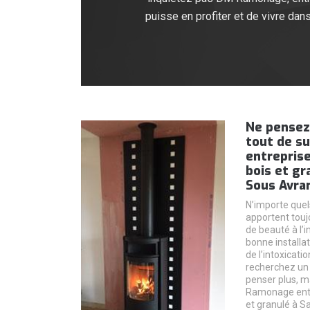
puisse en profiter et de vivre dan
Ne pensez
tout de s
entreprise
bois et gr
Sous Avra
N’importe quel
apportent touj
de beauté à l’i
bonne installat
de l’intoxicatio
recherchez un 
penser plus, m
Ramonage entr
et granulé à S