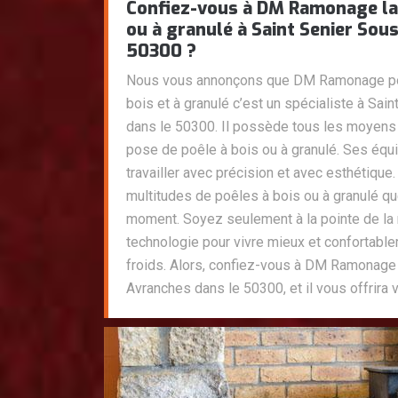
Confiez-vous à DM Ramonage la 
ou à granulé à Saint Senier Sou
50300 ?
Nous vous annonçons que DM Ramonage po
bois et à granulé c’est un spécialiste à Sa
dans le 50300. Il possède tous les moyens
pose de poêle à bois ou à granulé. Ses équ
travailler avec précision et avec esthétique
multitudes de poêles à bois ou à granulé qu
moment. Soyez seulement à la pointe de la 
technologie pour vivre mieux et confortabl
froids. Alors, confiez-vous à DM Ramonage 
Avranches dans le 50300, et il vous offrira 