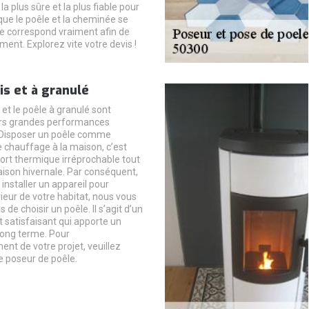
la plus sûre et la plus fiable pour
que le poêle et la cheminée se
se correspond vraiment afin de
ement. Explorez vite votre devis !
is et à granulé
 et le poêle à granulé sont
urs grandes performances
 Disposer un poêle comme
chauffage à la maison, c’est
fort thermique irréprochable tout
saison hivernale. Par conséquent,
 installer un appareil pour
rieur de votre habitat, nous vous
e choisir un poêle. Il s’agit d’un
 satisfaisant qui apporte un
 long terme. Pour
nt de votre projet, veuillez
e poseur de poêle.