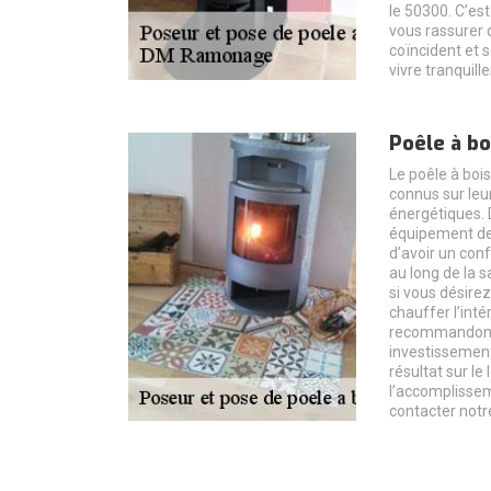
le 50300. C’est 
vous rassurer 
coïncident et 
vivre tranquill
Poêle à bo
Le poêle à bois
connus sur le
énergétiques.
équipement de 
d’avoir un con
au long de la 
si vous désirez
chauffer l’inté
recommandons d
investissement
résultat sur le
l’accomplisseme
contacter notr