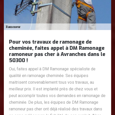
Pour vos travaux de ramonage de
cheminée, faites appel à DM Ramonage
ramoneur pas cher à Avranches dans le
50300 !
Oui, faites appel à DM Ramonage spécialiste de
qualité en ramonage cheminée. Ses équipes
maitrisent convenablement tous vos travaux, au
meilleur prix. Il est implanté près de chez vous et
peut accomplir toutes vos demandes en ramonage de
cheminée. De plus, les équipes de DM Ramonage
ramoneur pas cher ont déjà réalisé des travaux dans