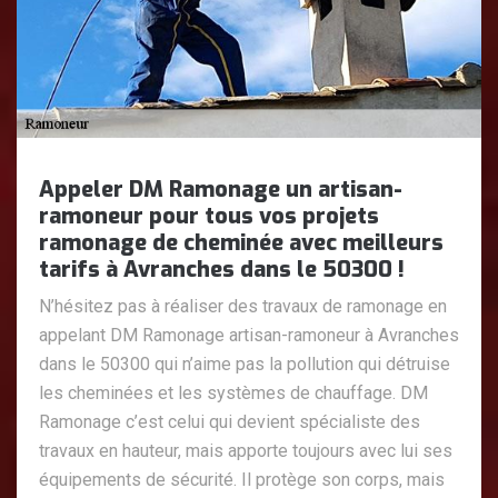
Appeler DM Ramonage un artisan-
ramoneur pour tous vos projets
ramonage de cheminée avec meilleurs
tarifs à Avranches dans le 50300 !
N’hésitez pas à réaliser des travaux de ramonage en
appelant DM Ramonage artisan-ramoneur à Avranches
dans le 50300 qui n’aime pas la pollution qui détruise
les cheminées et les systèmes de chauffage. DM
Ramonage c’est celui qui devient spécialiste des
travaux en hauteur, mais apporte toujours avec lui ses
équipements de sécurité. Il protège son corps, mais