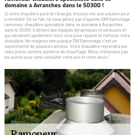
domaine à Avranches dans le 50300 !
Si votre chaudière perd de l’énergie, trouvez vite une solution pour
y remédier. De ce fait, ne vous gênez pas d’appeler DM Ramonage
ramoneur chaudière spécialiste dans ce domaine à Avranches
dans le 50300. Il détient des équipes dynamiques et sérieuses et
qui viendront rapidement chez vous pour réparer et nettoyer votre
chaudière. Ne craignez rien puisque DM Ramonage c’est un
expérimenté de plusieurs années. Votre chaudière reprendra ses
rôles précis comme système de chauffage. Alors, n’attendez pas
les autres pour venir consulter votre prix et votre devis !