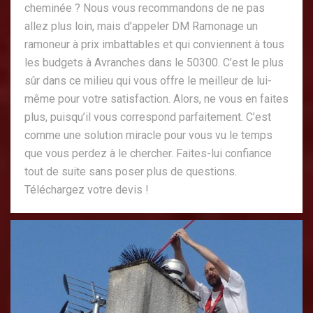
cheminée ? Nous vous recommandons de ne pas
allez plus loin, mais d’appeler DM Ramonage un
ramoneur à prix imbattables et qui conviennent à tous
les budgets à Avranches dans le 50300. C’est le plus
sûr dans ce milieu qui vous offre le meilleur de lui-
même pour votre satisfaction. Alors, ne vous en faites
plus, puisqu’il vous correspond parfaitement. C’est
comme une solution miracle pour vous vu le temps
que vous perdez à le chercher. Faites-lui confiance
tout de suite sans poser plus de questions.
Téléchargez votre devis !