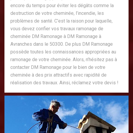
encore du temps pour éviter les dégâts comme la
destruction de votre cheminée, l’incendie, les
problèmes de santé. C’est la raison pour laquelle,
vous devez confier vos travaux ramonage de
cheminée DM Ramonage à DM Ramonage à
Avranches dans le 50300. De plus DM Ramonage
possède toutes les connaissances appropriées au
ramonage de votre cheminée. Alors, n’hésitez pas à
contacter DM Ramonage pour le bien de votre
cheminée à des prix attractifs avec rapidité de
réalisation des travaux. Ainsi, réclamez votre devis !