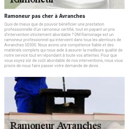
Ramoneur pas cher à Avranches
Quoi de mieux que de pouvoir bénéficier une prestation
professionnelle d’un ramoneur certifié, tout en payant un prix
d’intervention strictement abordable ? DM Ramonage est un
ramoneur professionnel qui intervient dans tous les alentours de
Avranches 50300. Nous avons une compétence fiable et des
matériels complets qui nous aide à assurer la meilleure qualité de
notre service tout en répondant à toute vos attentes. Pour que
vous soyez sûr de coût abordable de nos interventions, nous vous
prions de nous faire passer votre demande de devis.