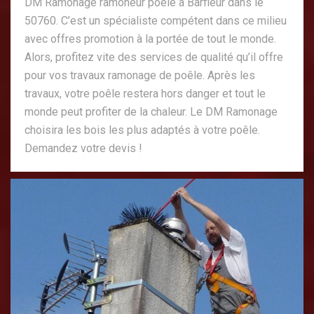
DM Ramonage ramoneur poêle à Barfleur dans le
50760. C’est un spécialiste compétent dans ce milieu
avec offres promotion à la portée de tout le monde.
Alors, profitez vite des services de qualité qu’il offre
pour vos travaux ramonage de poêle. Après les
travaux, votre poêle restera hors danger et tout le
monde peut profiter de la chaleur. Le DM Ramonage
choisira les bois les plus adaptés à votre poêle.
Demandez votre devis !