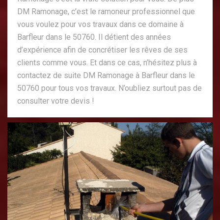
DM Ramonage, c’est le ramoneur professionnel que
vous voulez pour vos travaux dans ce domaine à
Barfleur dans le 50760. Il détient des années
d’expérience afin de concrétiser les rêves de ses
clients comme vous. Et dans ce cas, n’hésitez plus à
contactez de suite DM Ramonage à Barfleur dans le
50760 pour tous vos travaux. N’oubliez surtout pas de
consulter votre devis !