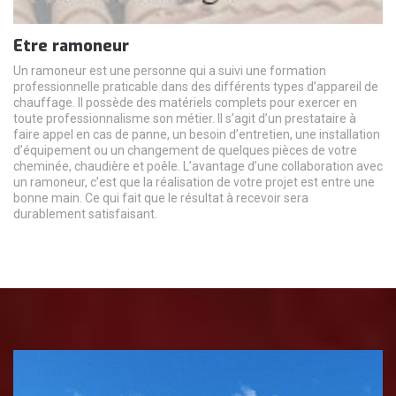
Etre ramoneur
Un ramoneur est une personne qui a suivi une formation
professionnelle praticable dans des différents types d’appareil de
chauffage. Il possède des matériels complets pour exercer en
toute professionnalisme son métier. Il s’agit d’un prestataire à
faire appel en cas de panne, un besoin d’entretien, une installation
d’équipement ou un changement de quelques pièces de votre
cheminée, chaudière et poêle. L’avantage d’une collaboration avec
un ramoneur, c’est que la réalisation de votre projet est entre une
bonne main. Ce qui fait que le résultat à recevoir sera
durablement satisfaisant.