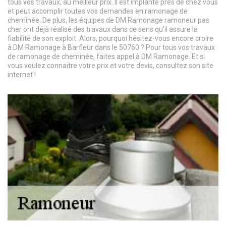
tous vos travaux, au meilleur prix. Il est implanté près de chez vous
et peut accomplir toutes vos demandes en ramonage de
cheminée. De plus, les équipes de DM Ramonage ramoneur pas
cher ont déjà réalisé des travaux dans ce sens qu’il assure la
fiabilité de son exploit. Alors, pourquoi hésitez-vous encore croire
à DM Ramonage à Barfleur dans le 50760 ? Pour tous vos travaux
de ramonage de cheminée, faites appel à DM Ramonage. Et si
vous voulez connaitre votre prix et votre devis, consultez son site
internet !