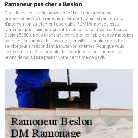
Ramoneur pas cher à Beslon
Quoi de mieux que de pouvoir bénéficier une prestation
professionnelle d’un ramoneur certifié, tout en payant un prix
d’intervention strictement abordable ? DM Ramonage est un
ramoneur professionnel qui intervient dans tous les alentours de
Beslon 50800. Nous avons une compétence fiable et des matériels
complets qui nous aide à assurer la meilleure qualité de notre
service tout en répondant à toute vos attentes. Pour que vous
soyez sûr de coût abordable de nos interventions, nous vous
prions de nous faire passer votre demande de devis.