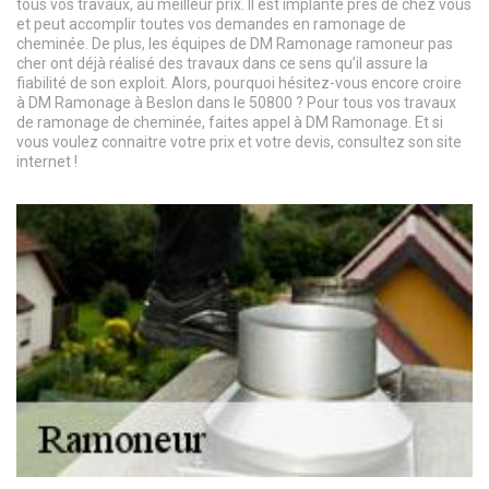
tous vos travaux, au meilleur prix. Il est implanté près de chez vous
et peut accomplir toutes vos demandes en ramonage de
cheminée. De plus, les équipes de DM Ramonage ramoneur pas
cher ont déjà réalisé des travaux dans ce sens qu’il assure la
fiabilité de son exploit. Alors, pourquoi hésitez-vous encore croire
à DM Ramonage à Beslon dans le 50800 ? Pour tous vos travaux
de ramonage de cheminée, faites appel à DM Ramonage. Et si
vous voulez connaitre votre prix et votre devis, consultez son site
internet !