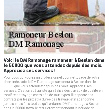
Voici le DM Ramonage ramoneur à Beslon dans
le 50800 que vous attendez depuis des mois.
Appréciez ses services !
Pour vous qui voulez un professionnel pour nettoyage de votre
cheminée, voici le DM Ramonage ramoneur à Beslon dans le
50800 que vous attendez depuis des mois. Appréciez ses
services. C’est un spécialiste qui réalise des travaux de qualité en
matière nettoyage cheminée de tous types. Il respecte ses
contrats par les prix et la durée des travaux et n’abandonne
jamais, mais finis tout ce qu’il entame. DM Ramonage à Beslon
dans le 50800 travaille régulièrement pendant la période de