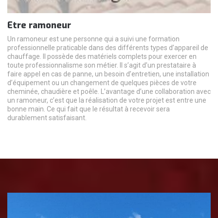
Etre ramoneur
Un ramoneur est une personne qui a suivi une formation
professionnelle praticable dans des différents types d’appareil de
chauffage. Il possède des matériels complets pour exercer en
toute professionnalisme son métier. Il s’agit d’un prestataire à
faire appel en cas de panne, un besoin d’entretien, une installation
d’équipement ou un changement de quelques pièces de votre
cheminée, chaudière et poêle. L’avantage d’une collaboration avec
un ramoneur, c’est que la réalisation de votre projet est entre une
bonne main. Ce qui fait que le résultat à recevoir sera
durablement satisfaisant.