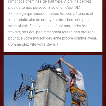
ramonage cheminée de tout type. Alors, ne perdez
plus de temps puisque la solution c’est DM
Ramonage qui possède toutes les compétences et
les produits afin de nettoyer votre cheminée pour
votre plaisir. Et ne vous inquiétez pas, après les
travaux, ses équipes ramassent toutes ses ordures
pour que votre maison devienne propre comme avant.
Commandez vite votre devis !