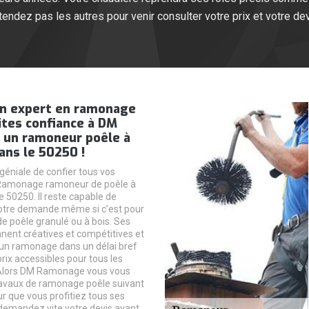
ttendez pas les autres pour venir consulter votre prix et votre dev
un expert en ramonage
ites confiance à DM
un ramoneur poêle à
ans le 50250 !
géniale de confier tous vos
Ramonage ramoneur de poêle à
e 50250. Il reste capable de
votre demande même si c’est pour
 poêle granulé ou à bois. Ses
nent créatives et compétitives et
 un ramonage dans un délai bref
rix accessibles pour tous les
. Alors DM Ramonage vous vous
ravaux de ramonage poêle suivant
r que vous profitiez tous ses
demandez vite votre devis avant