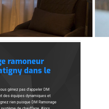
ge ramoneur
atigny dans le
ne vous gênez pas d’appeler DM
ent des équipes dynamiques et
craignez rien puisque DM Ramonage
 système de chauffage. Alors,