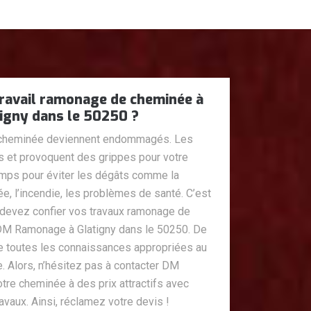
travail ramonage de cheminée à
igny dans le 50250 ?
e cheminée deviennent endommagés. Les
 et provoquent des grippes pour votre
temps pour éviter les dégâts comme la
e, l’incendie, les problèmes de santé. C’est
s devez confier vos travaux ramonage de
 Ramonage à Glatigny dans le 50250. De
toutes les connaissances appropriées au
 Alors, n’hésitez pas à contacter DM
tre cheminée à des prix attractifs avec
ravaux. Ainsi, réclamez votre devis !