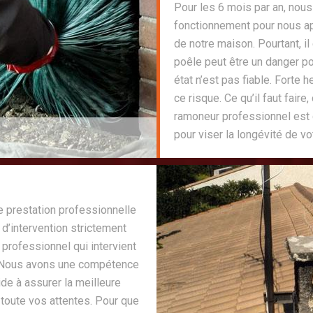
Pour les 6 mois par an, nous
fonctionnement pour nous app
de notre maison. Pourtant, i
poêle peut être un danger po
état n’est pas fiable. Forte 
ce risque. Ce qu’il faut faire
ramoneur professionnel est 
pour viser la longévité de vo
e prestation professionnelle
x d’intervention strictement
rofessionnel qui intervient
. Nous avons une compétence
de à assurer la meilleure
 toute vos attentes. Pour que