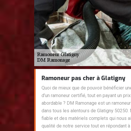
Ramoneur pas cher à Glatigny
Quoi de mieux que de pouvoir bénéficier un
d’un ramoneur certifié, tout en payant un pri
abordable ? DM Ramonage est un ramoneur p
dans tous les alentours de Glatigny 50250
fiable et des matériels complets qui nous ai
qualité de notre service tout en répondant à