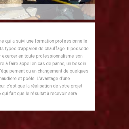
e qui a suivi une formation professionnelle
ts types d’appareil de chauffage. Il possède
 exercer en toute professionnalisme son
taire à faire appel en cas de panne, un besoin
on d’équipement ou un changement de quelques
haudière et poêle. L’avantage d’une
r, c’est que la réalisation de votre projet
qui fait que le résultat à recevoir sera