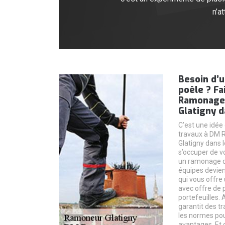
n’a
Besoin d’
poêle ? Fa
Ramonage 
Glatigny d
C’est une idée 
travaux à DM 
Glatigny dans l
s’occuper de 
un ramonage de
équipes devien
qui vous offre
avec offre de p
portefeuilles
garantit des t
les normes pou
avantages. Et 