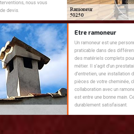
terventions, nous vous
de devis.
Etre ramoneur
Un ramoneur est une personn
praticable dans des différen
des matériels complets pour
métier. Il s’agit d’un presta
d’entretien, une installati
pièces de votre cheminée, c
collaboration avec un ramoneu
est entre une bonne main. Ce 
durablement satisfaisant.