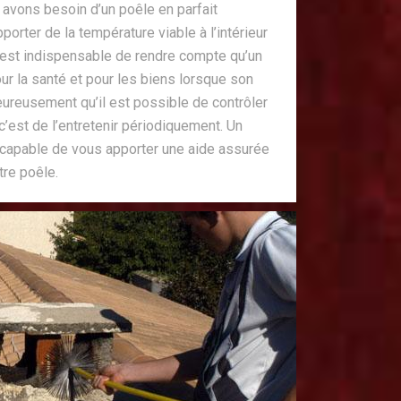
 avons besoin d’un poêle en parfait
orter de la température viable à l’intérieur
l est indispensable de rendre compte qu’un
ur la santé et pour les biens lorsque son
heureusement qu’il est possible de contrôler
, c’est de l’entretenir périodiquement. Un
capable de vous apporter une aide assurée
tre poêle.