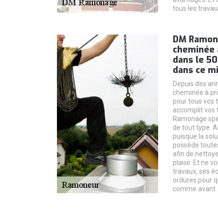
tous les travau
DM Ramon
cheminée à
dans le 5
dans ce mi
Depuis des a
cheminée à pri
pour tous vos t
accomplit vos 
Ramonage spéc
de tout type. 
puisque la sol
possède toutes
afin de nettoy
plaisir. Et ne 
travaux, ses é
ordures pour q
comme avant. 