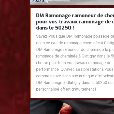
DM Ramonage ramoneur de chemi
pour vos travaux ramonage de 
dans le 50250 !
Savez-vous que DM Ramonage possède des
dans ce cas de ramonage cheminée à Glatig
DM Ramonage ramoneur de cheminée le plus
ramonage de cheminée à Glatigny dans le 502
choisir pour tous vos travaux ramonage de 
performance. Qu’avec ses prestations vous
comme neuve sans aucun risque d’intoxicati
DM Ramonage à Glatigny dans le 50250 qui 
personnalisé offert gratuitement !