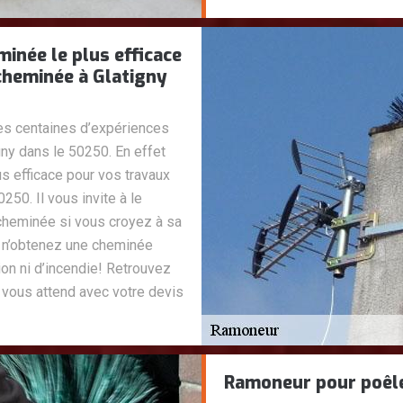
née le plus efficace
cheminée à Glatigny
 centaines d’expériences
ny dans le 50250. En effet
 efficace pour vos travaux
50. Il vous invite à le
cheminée si vous croyez à sa
 n’obtenez une cheminée
on ni d’incendie! Retrouvez
vous attend avec votre devis
Ramoneur pour poêl