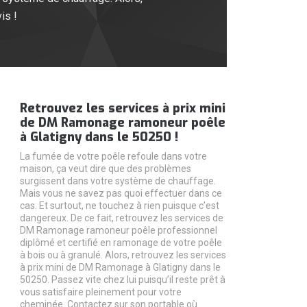
is !
Retrouvez les services à prix mini
de DM Ramonage ramoneur poêle
à Glatigny dans le 50250 !
La fumée de votre poêle refoule dans votre
maison, ça veut dire que des problèmes
surgissent dans votre système de chauffage.
Mais vous ne savez pas quoi effectuer dans ce
cas. Et surtout, ne touchez à rien puisque c’est
dangereux. De ce fait, retrouvez les services de
DM Ramonage ramoneur poêle professionnel
diplômé et certifié en ramonage de votre poêle
à bois ou à granulé. Alors, retrouvez les services
à prix mini de DM Ramonage à Glatigny dans le
50250. Passez vite chez lui puisqu’il reste prêt à
vous satisfaire pleinement pour votre
cheminée. Contactez sur son portable où