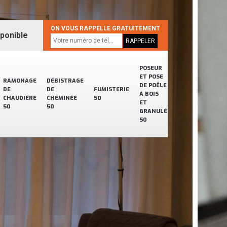
ON VOUS RAPPELLE GRATUITEMENT
sponible
POSEUR
ET POSE
RAMONAGE
DÉBISTRAGE
DE POÊLE
DE
DE
FUMISTERIE
À BOIS
CHAUDIÈRE
CHEMINÉE
50
ET
50
50
GRANULÉ
50