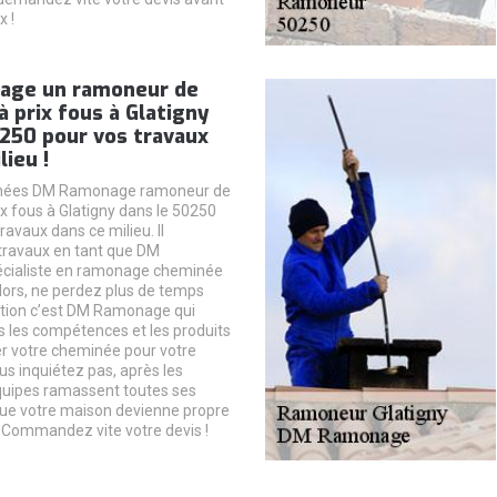
x !
age un ramoneur de
 prix fous à Glatigny
0250 pour vos travaux
lieu !
nnées DM Ramonage ramoneur de
x fous à Glatigny dans le 50250
ravaux dans ce milieu. Il
travaux en tant que DM
ialiste en ramonage cheminée
Alors, ne perdez plus de temps
ution c’est DM Ramonage qui
 les compétences et les produits
er votre cheminée pour votre
vous inquiétez pas, après les
quipes ramassent toutes ses
ue votre maison devienne propre
Commandez vite votre devis !