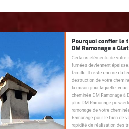
Pourquoi confier le 
DM Ramonage à Glat
Certains éléments de votr
fumées deviennent épaisses
famille. Il reste encore du 
destruction de votre cheminé
la raison pour laquelle, vou
cheminée DM Ramonage à DM
plus DM Ramonage possède 
ramonage de votre cheminée.
Ramonage pour le bien de vo
rapidité de réalisation des t