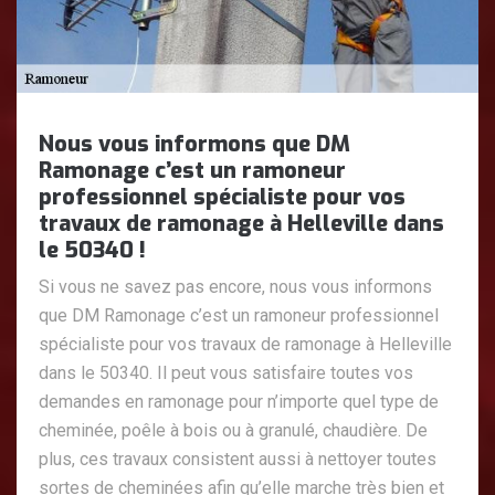
Nous vous informons que DM
Ramonage c’est un ramoneur
professionnel spécialiste pour vos
travaux de ramonage à Helleville dans
le 50340 !
Si vous ne savez pas encore, nous vous informons
que DM Ramonage c’est un ramoneur professionnel
spécialiste pour vos travaux de ramonage à Helleville
dans le 50340. Il peut vous satisfaire toutes vos
demandes en ramonage pour n’importe quel type de
cheminée, poêle à bois ou à granulé, chaudière. De
plus, ces travaux consistent aussi à nettoyer toutes
sortes de cheminées afin qu’elle marche très bien et