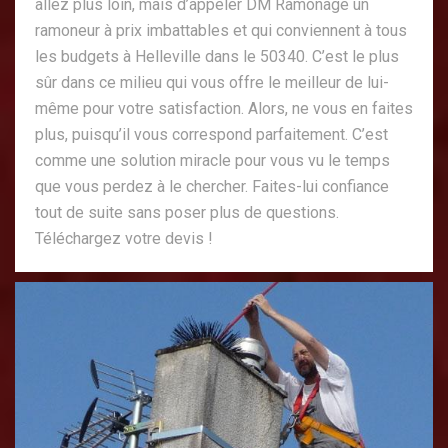
allez plus loin, mais d’appeler DM Ramonage un
ramoneur à prix imbattables et qui conviennent à tous
les budgets à Helleville dans le 50340. C’est le plus
sûr dans ce milieu qui vous offre le meilleur de lui-
même pour votre satisfaction. Alors, ne vous en faites
plus, puisqu’il vous correspond parfaitement. C’est
comme une solution miracle pour vous vu le temps
que vous perdez à le chercher. Faites-lui confiance
tout de suite sans poser plus de questions.
Téléchargez votre devis !