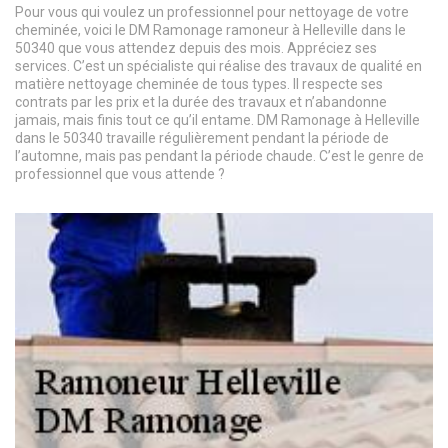
Pour vous qui voulez un professionnel pour nettoyage de votre
cheminée, voici le DM Ramonage ramoneur à Helleville dans le
50340 que vous attendez depuis des mois. Appréciez ses
services. C’est un spécialiste qui réalise des travaux de qualité en
matière nettoyage cheminée de tous types. Il respecte ses
contrats par les prix et la durée des travaux et n’abandonne
jamais, mais finis tout ce qu’il entame. DM Ramonage à Helleville
dans le 50340 travaille régulièrement pendant la période de
l’automne, mais pas pendant la période chaude. C’est le genre de
professionnel que vous attende ?