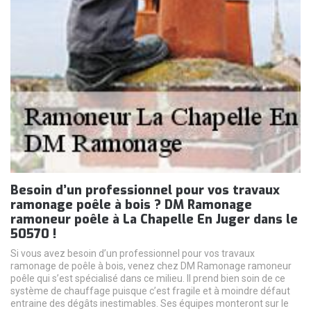
Besoin d’un professionnel pour vos travaux
ramonage poêle à bois ? DM Ramonage
ramoneur poêle à La Chapelle En Juger dans le
50570 !
Si vous avez besoin d’un professionnel pour vos travaux
ramonage de poêle à bois, venez chez DM Ramonage ramoneur
poêle qui s’est spécialisé dans ce milieu. Il prend bien soin de ce
système de chauffage puisque c’est fragile et à moindre défaut
entraine des dégâts inestimables. Ses équipes monteront sur le