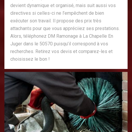
devient dynamique et organisé, mais suit aussi vos
directives si celles-ci ne l’empêchent de bien
exécuter son travail. Il propose des prix très
attachants pour que vous appréciiez ses prestations.
Alors, téléphonez DM Ramonage à La Chapelle En
Juger dans le 50570 puisqu’il correspond à vos
recherches. Retirez vos devis et comparez-les et
choisissez le bon !