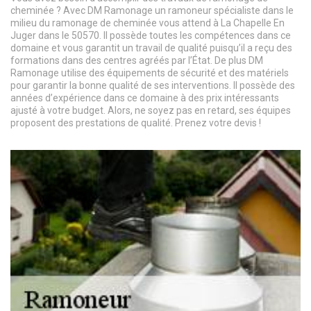
cheminée ? Avec DM Ramonage un ramoneur spécialiste dans le
milieu du ramonage de cheminée vous attend à La Chapelle En
Juger dans le 50570. Il possède toutes les compétences dans ce
domaine et vous garantit un travail de qualité puisqu’il a reçu des
formations dans des centres agréés par l’État. De plus DM
Ramonage utilise des équipements de sécurité et des matériels
pour garantir la bonne qualité de ses interventions. Il possède des
années d’expérience dans ce domaine à des prix intéressants
ajusté à votre budget. Alors, ne soyez pas en retard, ses équipes
proposent des prestations de qualité. Prenez votre devis !