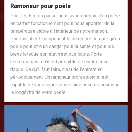
Ramoneur pour poêle
Pour les 6 mois par an, nous avons besoin d’un poêle
en parfait fonctionnement pour nous apporter de la
température viable à l’intérieur de notre maison.
Pourtant, il est indispensable de rendre compte qu’un
poêle peut être un danger pour la santé et pour les
biens lorsque son état n’est pas fiable. Forte
heureusement qu’il est possible de contrôler ce
risque. Ce qu’il faut faire, c’est de l’entretenir
périodiquement. Un ramoneur professionnel est
capable de vous apporter une aide assurée pour viser
la longévité de votre poêle.