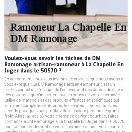
Voulez-vous savoir les tâches de DM
Ramonage artisan-ramoneur à La Chapelle En
Juger dans le 50570 ?
En ce moment, nous vous invitons de croire ce que nous avons à
vous expliquer. Le DM Ramonage artisan-ramoneur c’est un
professionnel qui s’occupe de l’enlèvement des dépôts de suie et
des goudrons qui s’incrustent sur les parois de votre cheminée. Il
utilise de matériels et des produits efficaces et spécifiques qui
éliminent complètement toutes les saletés. Il détient tous les
secrets pour que vous profitiez de la chaleur pendant le grand
froid. Alors, au cas où votre cheminée devient bouchée, faites
confiance à DM Ramonage à La Chapelle En Juger dans le 50570
pour un bon rendement de votre cheminée et pour votre confort