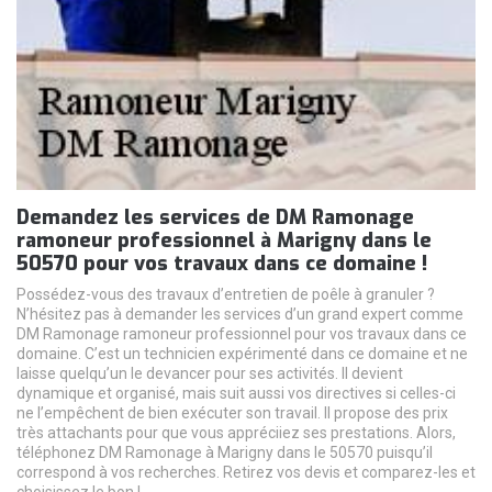
Demandez les services de DM Ramonage
ramoneur professionnel à Marigny dans le
50570 pour vos travaux dans ce domaine !
Possédez-vous des travaux d’entretien de poêle à granuler ?
N’hésitez pas à demander les services d’un grand expert comme
DM Ramonage ramoneur professionnel pour vos travaux dans ce
domaine. C’est un technicien expérimenté dans ce domaine et ne
laisse quelqu’un le devancer pour ses activités. Il devient
dynamique et organisé, mais suit aussi vos directives si celles-ci
ne l’empêchent de bien exécuter son travail. Il propose des prix
très attachants pour que vous appréciiez ses prestations. Alors,
téléphonez DM Ramonage à Marigny dans le 50570 puisqu’il
correspond à vos recherches. Retirez vos devis et comparez-les et