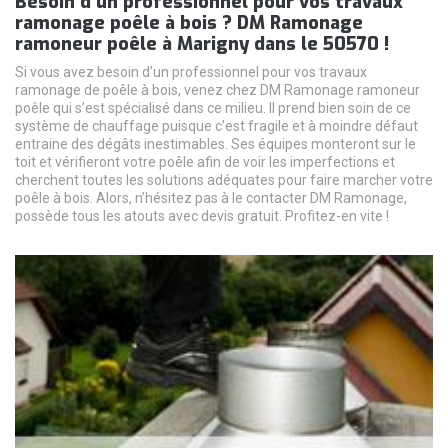
Besoin d’un professionnel pour vos travaux
ramonage poêle à bois ? DM Ramonage
ramoneur poêle à Marigny dans le 50570 !
Si vous avez besoin d’un professionnel pour vos travaux
ramonage de poêle à bois, venez chez DM Ramonage ramoneur
poêle qui s’est spécialisé dans ce milieu. Il prend bien soin de ce
système de chauffage puisque c’est fragile et à moindre défaut
entraine des dégâts inestimables. Ses équipes monteront sur le
toit et vérifieront votre poêle afin de voir les imperfections et
cherchent toutes les solutions adéquates pour faire marcher votre
poêle à bois. Alors, n’hésitez pas à le contacter DM Ramonage,
possède tous les atouts avec devis gratuit. Profitez-en vite !