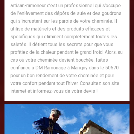
artisan-ramoneur c’est un professionnel qui s’occupe
de l’enlèvement des dépôts de suie et des goudrons
qui s’incrustent sur les parois de votre cheminée. Il
utilise de matériels et des produits efficaces et
spécifiques qui éliminent complètement toutes les
saletés. Il détient tous les secrets pour que vous
profitiez de la chaleur pendant le grand froid. Alors, au
cas où votre cheminée devient bouchée, faites
confiance à DM Ramonage à Marigny dans le 50570
pour un bon rendement de votre cheminée et pour
votre confort pendant tout l’hiver. Consultez son site
internet et informez-vous de votre devis !