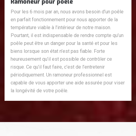
Ramoneur pour poêle
Pour les 6 mois par an, nous avons besoin d’un poêle
en parfait fonctionnement pour nous apporter de la
température viable à l’intérieur de notre maison.
Pourtant, il est indispensable de rendre compte qu’un
poêle peut être un danger pour la santé et pour les
biens lorsque son état n’est pas fiable. Forte
heureusement qu’il est possible de contrôler ce
risque. Ce qu’il faut faire, c’est de l’entretenir
périodiquement. Un ramoneur professionnel est
capable de vous apporter une aide assurée pour viser
la longévité de votre poêle.