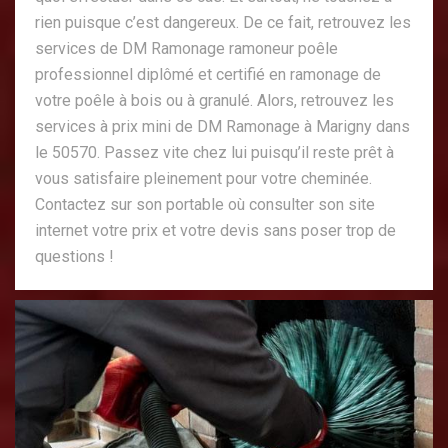
rien puisque c’est dangereux. De ce fait, retrouvez les
services de DM Ramonage ramoneur poêle
professionnel diplômé et certifié en ramonage de
votre poêle à bois ou à granulé. Alors, retrouvez les
services à prix mini de DM Ramonage à Marigny dans
le 50570. Passez vite chez lui puisqu’il reste prêt à
vous satisfaire pleinement pour votre cheminée.
Contactez sur son portable où consulter son site
internet votre prix et votre devis sans poser trop de
questions !