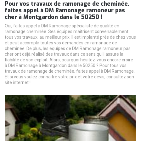
Pour vos travaux de ramonage de cheminée,
faites appel à DM Ramonage ramoneur pas
cher à Montgardon dans le 50250 !
Oui, faites appel à DM Ramonage spécialiste de qualité en
ramonage cheminée. Ses équipes maitrisent convenablement
tous vos travaux, au meilleur prix. Il est implanté près de chez vous
et peut accomplir toutes vos demandes en ramonage de
cheminée. De plus, les équipes de DM Ramonage ramoneur pas
cher ont déjà réalisé des travaux dans ce sens qu’il assure la
fiabilité de son exploit. Alors, pourquoi hésitez-vous encore croire
à DM Ramonage à Montgardon dans le 50250 ? Pour tous vos
travaux de ramonage de cheminée, faites appel à DM Ramonage.
Et si vous voulez connaitre votre prix et votre devis, consultez son
site internet !