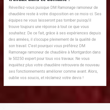
Réveillez-vous puisque DM Ramonage ramoneur de
chaudière reste à votre disposition en ce mois-ci. Ses
équipes ne vous laisseront pas tomber puisqu’il
trouve toujours une réponse à tout ce que vous
souhaitez. De ce fait, grâce à ses expériences depuis
des années, il s’occupe pleinement de la qualité de
son travail. C’est pourquoi vous préférez DM
Ramonage ramoneur de chaudière à Montgardon dans
le 50250 expert pour tous vos travaux. Ne vous
inquiétez plus votre chaudière retrouvera de nouveau
ses fonctionnements améliorer comme avant. Alors,
oublie vos soucis, et réclamez votre devis !