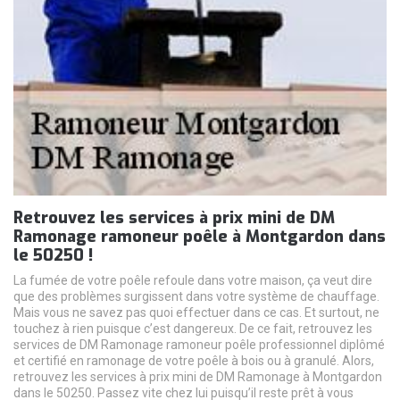
Retrouvez les services à prix mini de DM
Ramonage ramoneur poêle à Montgardon dans
le 50250 !
La fumée de votre poêle refoule dans votre maison, ça veut dire
que des problèmes surgissent dans votre système de chauffage.
Mais vous ne savez pas quoi effectuer dans ce cas. Et surtout, ne
touchez à rien puisque c’est dangereux. De ce fait, retrouvez les
services de DM Ramonage ramoneur poêle professionnel diplômé
et certifié en ramonage de votre poêle à bois ou à granulé. Alors,
retrouvez les services à prix mini de DM Ramonage à Montgardon
dans le 50250. Passez vite chez lui puisqu’il reste prêt à vous