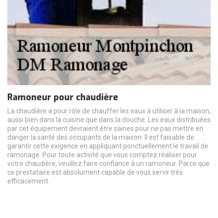
Ramoneur pour chaudière
La chaudière a pour rôle de chauffer les eaux à utiliser à la maison,
aussi bien dans la cuisine que dans la douche. Les eaux distribuées
par cet équipement devraient être saines pour ne pas mettre en
danger la santé des occupants de la maison. Il est faisable de
garantir cette exigence en appliquant ponctuellement le travail de
ramonage. Pour toute activité que vous comptez réaliser pour
votre chaudière, veuillez faire confiance à un ramoneur. Parce que
ce prestataire est absolument capable de vous servir très
efficacement.