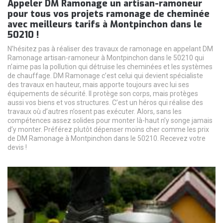
Appeler DM Ramonage un artisan-ramoneur
pour tous vos projets ramonage de cheminée
avec meilleurs tarifs à Montpinchon dans le
50210 !
N’hésitez pas à réaliser des travaux de ramonage en appelant DM
Ramonage artisan-ramoneur à Montpinchon dans le 50210 qui
n’aime pas la pollution qui détruise les cheminées et les systèmes
de chauffage. DM Ramonage c’est celui qui devient spécialiste
des travaux en hauteur, mais apporte toujours avec lui ses
équipements de sécurité. Il protège son corps, mais protèges
aussi vos biens et vos structures. C’est un héros qui réalise des
travaux où d’autres n’osent pas exécuter. Alors, sans les
compétences assez solides pour monter là-haut n’y songe jamais
d’y monter. Préférez plutôt dépenser moins cher comme les prix
de DM Ramonage à Montpinchon dans le 50210. Recevez votre
devis !