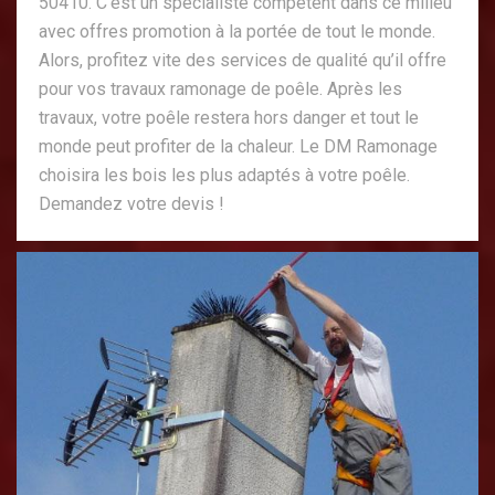
50410. C’est un spécialiste compétent dans ce milieu
avec offres promotion à la portée de tout le monde.
Alors, profitez vite des services de qualité qu’il offre
pour vos travaux ramonage de poêle. Après les
travaux, votre poêle restera hors danger et tout le
monde peut profiter de la chaleur. Le DM Ramonage
choisira les bois les plus adaptés à votre poêle.
Demandez votre devis !