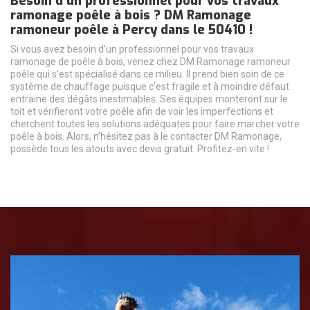
Besoin d’un professionnel pour vos travaux
ramonage poêle à bois ? DM Ramonage
ramoneur poêle à Percy dans le 50410 !
Si vous avez besoin d’un professionnel pour vos travaux
ramonage de poêle à bois, venez chez DM Ramonage ramoneur
poêle qui s’est spécialisé dans ce milieu. Il prend bien soin de ce
système de chauffage puisque c’est fragile et à moindre défaut
entraine des dégâts inestimables. Ses équipes monteront sur le
toit et vérifieront votre poêle afin de voir les imperfections et
cherchent toutes les solutions adéquates pour faire marcher votre
poêle à bois. Alors, n’hésitez pas à le contacter DM Ramonage,
possède tous les atouts avec devis gratuit. Profitez-en vite !