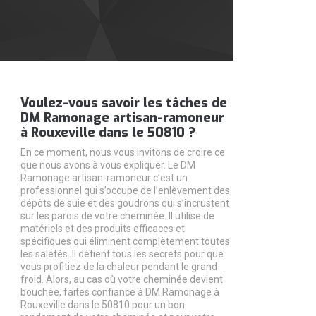
Voulez-vous savoir les tâches de
DM Ramonage artisan-ramoneur
à Rouxeville dans le 50810 ?
En ce moment, nous vous invitons de croire ce
que nous avons à vous expliquer. Le DM
Ramonage artisan-ramoneur c’est un
professionnel qui s’occupe de l’enlèvement des
dépôts de suie et des goudrons qui s’incrustent
sur les parois de votre cheminée. Il utilise de
matériels et des produits efficaces et
spécifiques qui éliminent complètement toutes
les saletés. Il détient tous les secrets pour que
vous profitiez de la chaleur pendant le grand
froid. Alors, au cas où votre cheminée devient
bouchée, faites confiance à DM Ramonage à
Rouxeville dans le 50810 pour un bon