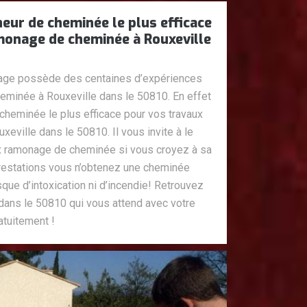
r de cheminée le plus efficace
monage de cheminée à Rouxeville
ge possède des centaines d’expériences
minée à Rouxeville dans le 50810. En effet
eminée le plus efficace pour vos travaux
ville dans le 50810. Il vous invite à le
ux ramonage de cheminée si vous croyez à sa
restations vous n’obtenez une cheminée
ue d’intoxication ni d’incendie! Retrouvez
ans le 50810 qui vous attend avec votre
atuitement !