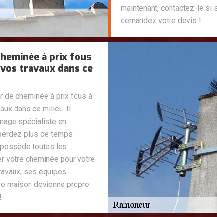
maintenant, contactez-le si 
demandez votre devis !
eminée à prix fous
 vos travaux dans ce
de cheminée à prix fous à
ux dans ce milieu. Il
nage spécialiste en
 perdez plus de temps
 possède toutes les
er votre cheminée pour votre
 travaux, ses équipes
re maison devienne propre
!