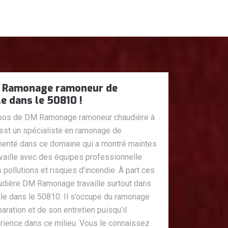
 Ramonage ramoneur de
le dans le 50810 !
opos de DM Ramonage ramoneur chaudière à
’est un spécialiste en ramonage de
rimenté dans ce domaine qui a montré maintes
availle avec des équipes professionnelle
 pollutions et risques d’incendie. À part ces
udière DM Ramonage travaille surtout dans
lle dans le 50810. Il s’occupe du ramonage
aration et de son entretien puisqu’il
ience dans ce milieu. Vous le connaissez