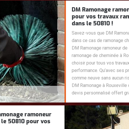
DM Ramonage ramoneu
pour vos travaux ra
dans le 50810 !
Savez-vous que DM Ramona
dans ce cas de ramonage che
DM Ramonage ramoneur de ch
ramonage de cheminée à Rouxe
choisir pour tous vos trava
performance. Qu’avec ses p
comme neuve sans aucun risq
DM Ramonage à Rouxeville d
devis personnalisé offert gr
Ramonage ramoneur
 le 50810 pour vos