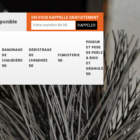
ON VOUS RAPPELLE GRATUITEMENT
sponible
POSEUR
ET POSE
RAMONAGE
DÉBISTRAGE
DE POÊLE
DE
DE
FUMISTERIE
À BOIS
CHAUDIÈRE
CHEMINÉE
50
ET
50
50
GRANULÉ
50