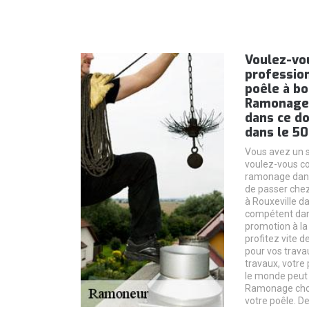
Voulez-vo
professio
poêle à bo
Ramonage 
dans ce do
dans le 5
Vous avez un s
voulez-vous co
ramonage dans
de passer ch
à Rouxeville da
compétent dans
promotion à la
profitez vite de
pour vos trava
travaux, votre 
le monde peut p
Ramonage chois
votre poêle. D