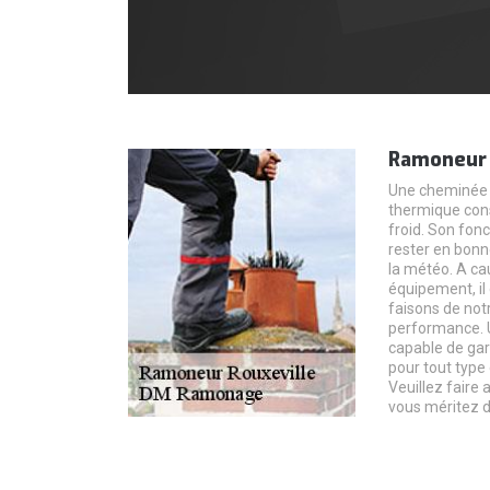
Ramoneur
Une cheminée 
thermique cons
froid. Son fo
rester en bonn
la météo. A ca
équipement, il 
faisons de not
performance. 
capable de gar
pour tout type
Veuillez faire 
vous méritez de