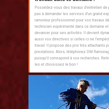
Possédez-vous des travaux d’entretien de p
pas à demander les services d’un grand 
ramoneur professionnel pour vos travaux da
technicien expérimenté dans ce domaine et 
devancer pour ses activités. Il devient dyna
aussi vos directives si celles-ci ne l’empê
travail. Il propose des prix très attachants
prestations. Alors, téléphonez DM Ramonag
puisqu’il correspond à vos recherches. Ret
les et choisissez le bon !