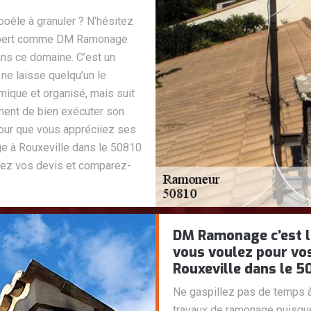
oêle à granuler ? N’hésitez
expert comme DM Ramonage
ns ce domaine. C’est un
ne laisse quelqu’un le
mique et organisé, mais suit
chent de bien exécuter son
 pour que vous appréciiez ses
e à Rouxeville dans le 50810
irez vos devis et comparez-
DM Ramonage c’est l
vous voulez pour vo
Rouxeville dans le 5
Ne gaspillez pas de temps à
travaux de ramonage puisque