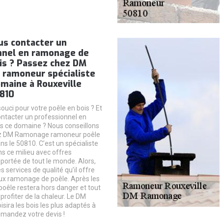
us contacter un
nnel en ramonage de
is ? Passez chez DM
ramoneur spécialiste
maine à Rouxeville
0810
ouci pour votre poêle en bois ? Et
ntacter un professionnel en
 ce domaine ? Nous conseillons
ez DM Ramonage ramoneur poêle
ns le 50810. C’est un spécialiste
 ce milieu avec offres
 portée de tout le monde. Alors,
s services de qualité qu’il offre
ux ramonage de poêle. Après les
poêle restera hors danger et tout
rofiter de la chaleur. Le DM
ira les bois les plus adaptés à
emandez votre devis !