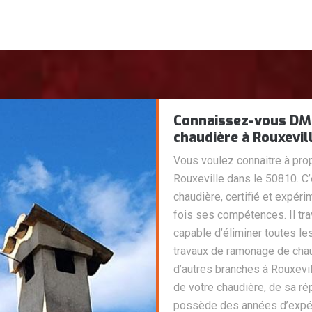
Connaissez-vous DM
chaudière à Rouxevil
Vous voulez connaitre à pr
Rouxeville dans le 50810. C
chaudière, certifié et expé
fois ses compétences. Il tr
capable d’éliminer toutes les
travaux de ramonage de cha
d’autres branches à Rouxevi
de votre chaudière, de sa rép
possède des années d’expér