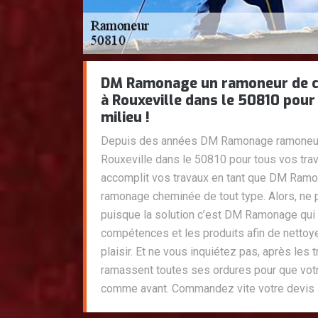
DM Ramonage un ramoneur de ch
à Rouxeville dans le 50810 pour
milieu !
Depuis des années DM Ramonage ramoneur 
Rouxeville dans le 50810 pour tous vos trava
accomplit vos travaux en tant que DM Ramo
ramonage cheminée de tout type. Alors, ne
puisque la solution c’est DM Ramonage qui
compétences et les produits afin de nettoy
plaisir. Et ne vous inquiétez pas, après les
ramassent toutes ses ordures pour que vot
comme avant. Commandez vite votre devis 