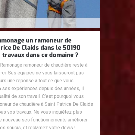
amonage un ramoneur de
trice De Claids dans le 50190
s travaux dans ce domaine ?
Ramonage ramoneur de chaudière reste à
s-ci. Ses équipes ne vous laisseront pas
ours une réponse à tout ce que vous
 à ses expériences depuis des années, il
alité de son travail. C’est pourquoi vous
eur de chaudière à Saint Patrice De Claids
ous vos travaux. Ne vous inquiétez plus
de nouveau ses fonctionnements améliorer
os soucis, et réclamez votre devis !