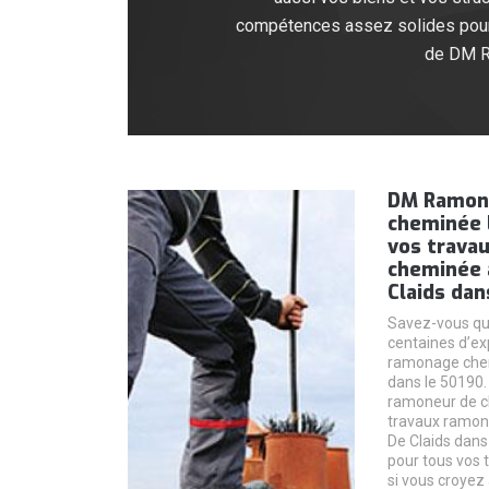
compétences assez solides pour 
de DM Ra
DM Ramon
cheminée l
vos trava
cheminée à
Claids dan
Savez-vous q
centaines d’ex
ramonage chem
dans le 50190
ramoneur de ch
travaux ramon
De Claids dans l
pour tous vos
si vous croyez