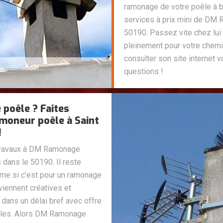
ramonage de votre poêle à bo
services à prix mini de DM 
50190. Passez vite chez lui p
pleinement pour votre chemi
consulter son site internet v
questions !
 poêle ? Faites
moneur poêle à Saint
!
s travaux à DM Ramonage
 dans le 50190. Il reste
me si c’est pour un ramonage
viennent créatives et
dans un délai bref avec offre
illes. Alors DM Ramonage