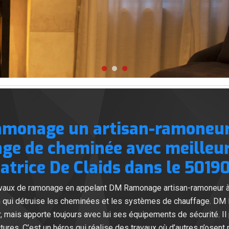
monage un artisan-ramoneur
ge de cheminée avec meilleurs
atrice De Claids dans le 50190
ravaux de ramonage en appelant DM Ramonage artisan-ramoneur à 
on qui détruise les cheminées et les systèmes de chauffage. DM 
r, mais apporte toujours avec lui ses équipements de sécurité. I
tures. C’est un héros qui réalise des travaux où d’autres n’osent 