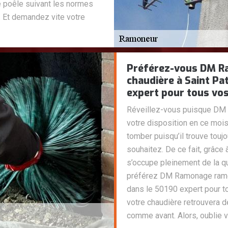
e poêle suivant les normes
. Et demandez vite votre
Préférez-vous DM R
chaudière à Saint Pa
expert pour tous vo
Réveillez-vous puisque DM 
votre disposition en ce moi
tomber puisqu’il trouve touj
souhaitez. De ce fait, grâce
s’occupe pleinement de la qu
préférez DM Ramonage ramon
dans le 50190 expert pour t
votre chaudière retrouvera 
comme avant. Alors, oublie v