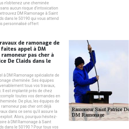
ous n’obtenez une cheminée
ans aucun risque d’intoxication
! Retrouvez DM Ramonage à Saint
ids dans le 50190 qui vous attend
is personnalisé offert
travaux de ramonage de
faites appel à DM
ramoneur pas cher à
ice De Claids dans le
pel à DM Ramonage spécialiste de
monage cheminée. Ses équipes
venablement tous vos travaux,
x. Il est implanté près de chez
accomplir toutes vos demandes en
eminée. De plus, les équipes de
amoneur pas cher ont déjà
vaux dans ce sens qu’il assure la
 exploit. Alors, pourquoi hésitez-
roire à DM Ramonage à Saint
ids dans le 50190 ? Pour tous vos