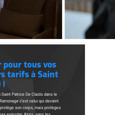
 pour tous vos
 tarifs à Saint
 !
Saint Patrice De Claids dans le
Ramonage c’est celui qui devient
l protège son corps, mais protèges
pas exécuter. Alors, sans les