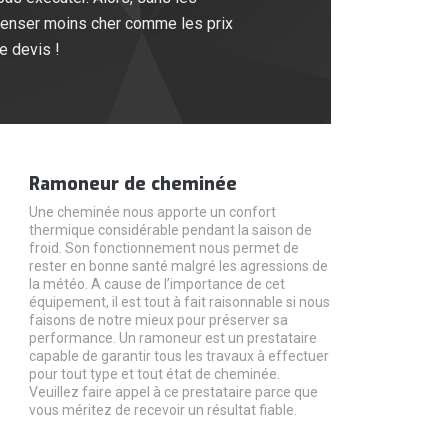
penser moins cher comme les prix
e devis !
Ramoneur de cheminée
Une cheminée nous apporte un confort
thermique considérable pendant la saison de
froid. Son fonctionnement nous permet de
rester en bonne santé malgré les agressions de
la météo. A cause de l’importance de cet
équipement, il est tout à fait raisonnable si nous
faisons de notre mieux pour préserver sa
performance. Un ramoneur est un prestataire
capable de garantir tous les travaux à effectuer
pour tout type et tout état de cheminée.
Veuillez faire appel à ce prestataire parce que
vous méritez de recevoir un résultat fiable.