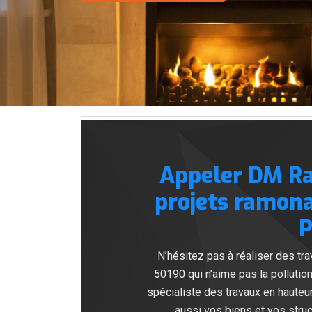
Appeler DM Ra
projets ramona
P
N’hésitez pas à réaliser des t
50190 qui n’aime pas la polluti
spécialiste des travaux en hauteu
aussi vos biens et vos struc