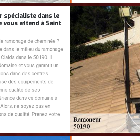
spécialiste dans le
 vous attend à Saint
 de ramonage de cheminée ?
 dans le milieu du ramonage
Claids dans le 50190. Il
omaine et vous garantit un
ations dans des centres
ilise des équipements de
onne qualité de ses
périence dans ce domaine à
. Alors, ne soyez pas en
ns de qualité. Prenez votre