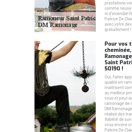
prestations v
comme neuve s
ni d’incendie
Patrice De Cla
avec votre dev
gratuitement !
Pour vos 
cheminée, 
Ramonage 
Saint Patr
50190 !
Oui, faites ap
qualité en ra
maitrisent con
au meilleur pri
vous et peut 
ramonage de ch
DM Ramonage r
réalisé des tra
fiabilité de son
vous encore c
Patrice De Cla