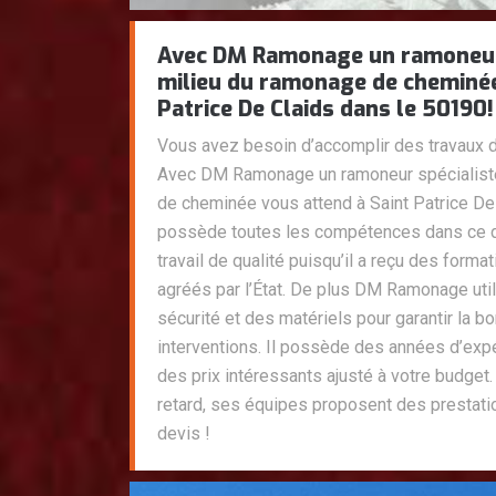
Avec DM Ramonage un ramoneur 
milieu du ramonage de cheminée
Patrice De Claids dans le 50190!
Vous avez besoin d’accomplir des travaux
Avec DM Ramonage un ramoneur spécialiste
de cheminée vous attend à Saint Patrice De 
possède toutes les compétences dans ce d
travail de qualité puisqu’il a reçu des form
agréés par l’État. De plus DM Ramonage ut
sécurité et des matériels pour garantir la b
interventions. Il possède des années d’ex
des prix intéressants ajusté à votre budget
retard, ses équipes proposent des prestatio
devis !