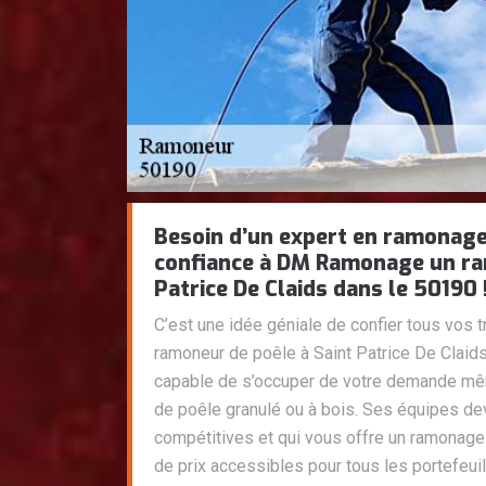
Besoin d’un expert en ramonage
confiance à DM Ramonage un ra
Patrice De Claids dans le 50190 
C’est une idée géniale de confier tous vo
ramoneur de poêle à Saint Patrice De Claids
capable de s’occuper de votre demande mê
de poêle granulé ou à bois. Ses équipes de
compétitives et qui vous offre un ramonage 
de prix accessibles pour tous les portefeu