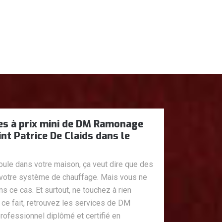
ces à prix mini de DM Ramonage
nt Patrice De Claids dans le
oule dans votre maison, ça veut dire que des
votre système de chauffage. Mais vous ne
s ce cas. Et surtout, ne touchez à rien
 ce fait, retrouvez les services de DM
fessionnel diplômé et certifié en