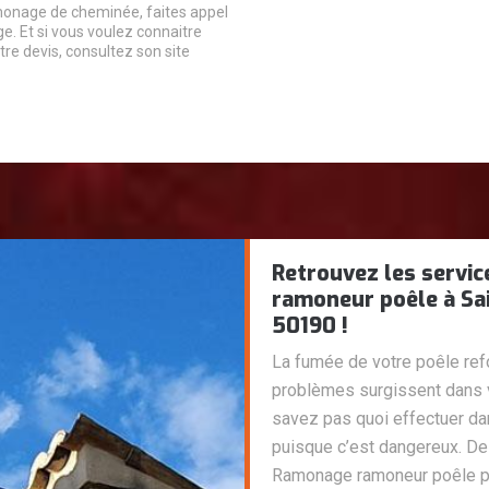
monage de cheminée, faites appel
 Et si vous voulez connaitre
otre devis, consultez son site
Retrouvez les servi
ramoneur poêle à Sai
50190 !
La fumée de votre poêle ref
problèmes surgissent dans 
savez pas quoi effectuer dan
puisque c’est dangereux. De
Ramonage ramoneur poêle pro