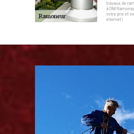
travaux de ra
à DM Ramonage.
votre prix et v
internet !