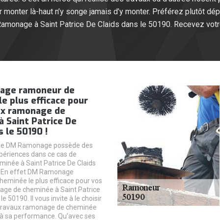
monter là-haut n’y songe jamais d’y monter. Préférez plutôt dé
monage à Saint Patrice De Claids dans le 50190. Recevez votr
age ramoneur de
e plus efficace pour
ux ramonage de
 Saint Patrice De
s le 50190 !
ue DM Ramonage possède des
périences dans ce cas de
inée à Saint Patrice De Claids
. En effet DM Ramonage
eminée le plus efficace pour vos
age de cheminée à Saint Patrice
e 50190. Il vous invite à le choisir
 travaux ramonage de cheminée
 à sa performance. Qu’avec ses