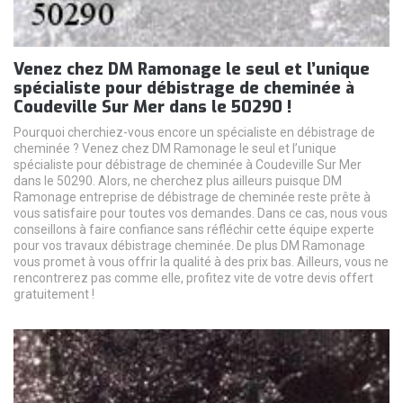
Venez chez DM Ramonage le seul et l’unique
spécialiste pour débistrage de cheminée à
Coudeville Sur Mer dans le 50290 !
Pourquoi cherchiez-vous encore un spécialiste en débistrage de
cheminée ? Venez chez DM Ramonage le seul et l’unique
spécialiste pour débistrage de cheminée à Coudeville Sur Mer
dans le 50290. Alors, ne cherchez plus ailleurs puisque DM
Ramonage entreprise de débistrage de cheminée reste prête à
vous satisfaire pour toutes vos demandes. Dans ce cas, nous vous
conseillons à faire confiance sans réfléchir cette équipe experte
pour vos travaux débistrage cheminée. De plus DM Ramonage
vous promet à vous offrir la qualité à des prix bas. Ailleurs, vous ne
rencontrerez pas comme elle, profitez vite de votre devis offert
gratuitement !