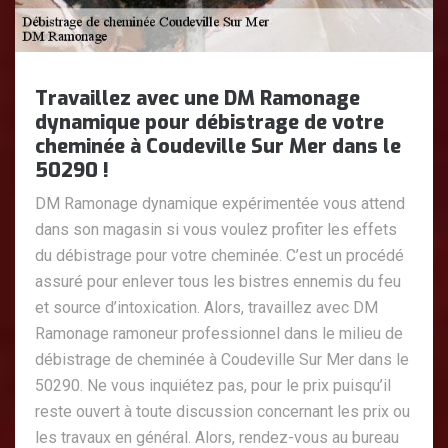
Travaillez avec une DM Ramonage
dynamique pour débistrage de votre
cheminée à Coudeville Sur Mer dans le
50290 !
DM Ramonage dynamique expérimentée vous attend
dans son magasin si vous voulez profiter les effets
du débistrage pour votre cheminée. C’est un procédé
assuré pour enlever tous les bistres ennemis du feu
et source d’intoxication. Alors, travaillez avec DM
Ramonage ramoneur professionnel dans le milieu de
débistrage de cheminée à Coudeville Sur Mer dans le
50290. Ne vous inquiétez pas, pour le prix puisqu’il
reste ouvert à toute discussion concernant les prix ou
les travaux en général. Alors, rendez-vous au bureau