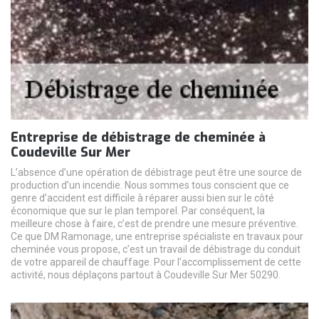
Entreprise de débistrage de cheminée à
Coudeville Sur Mer
L’absence d’une opération de débistrage peut être une source de
production d’un incendie. Nous sommes tous conscient que ce
genre d’accident est difficile à réparer aussi bien sur le côté
économique que sur le plan temporel. Par conséquent, la
meilleure chose à faire, c’est de prendre une mesure préventive.
Ce que DM Ramonage, une entreprise spécialiste en travaux pour
cheminée vous propose, c’est un travail de débistrage du conduit
de votre appareil de chauffage. Pour l’accomplissement de cette
activité, nous déplaçons partout à Coudeville Sur Mer 50290.