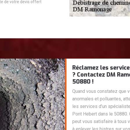
ite de votre devis offert
Réclamez les service
? Contactez DM Ramo
50880 !
Quand vous constatez que 
anormales et polluantes, att
les services d’un spécialis
Pont Hebert dans le 50880. 
peut vous satisfaire à tous 
à enlever les bistres sur vo