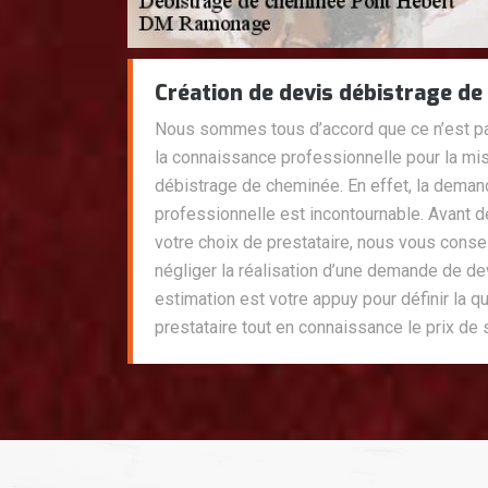
Création de devis débistrage d
Nous sommes tous d’accord que ce n’est pa
la connaissance professionnelle pour la mis
débistrage de cheminée. En effet, la deman
professionnelle est incontournable. Avant d
votre choix de prestataire, nous vous cons
négliger la réalisation d’une demande de dev
estimation est votre appuy pour définir la qu
prestataire tout en connaissance le prix de 