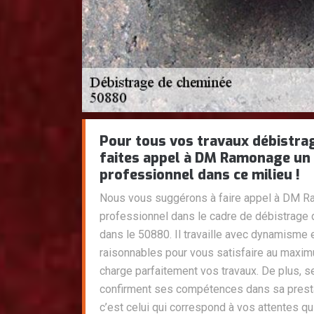
Pour tous vos travaux débistra
faites appel à DM Ramonage un 
professionnel dans ce milieu !
Nous vous suggérons à faire appel à DM R
professionnel dans le cadre de débistrage
dans le 50880. Il travaille avec dynamisme e
raisonnables pour vous satisfaire au maxi
charge parfaitement vos travaux. De plus, 
confirment ses compétences dans sa pres
c’est celui qui correspond à vos attentes qu