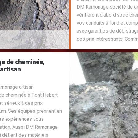
DM Ramonage société de dé
vérifieront d’abord votre ch
vos conduits à fond et com
avec garanties de débistrag
des prix intéressants. Comm
ge de cheminée,
artisan
amonage artisan
 de cheminée à Pont Hebert
t sérieux à des prix
mum. Ses équipes prennent en
ses expériences vous
tation. Aussi DM Ramonage
i détient des matériels