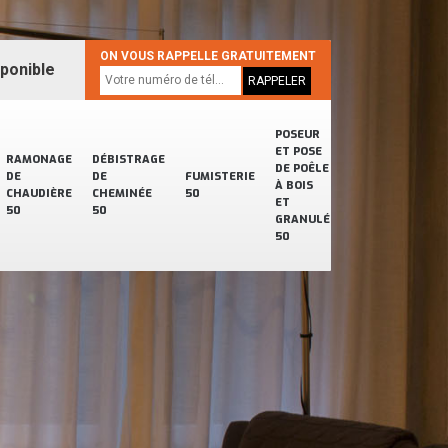
ON VOUS RAPPELLE GRATUITEMENT
sponible
POSEUR
ET POSE
RAMONAGE
DÉBISTRAGE
DE POÊLE
DE
DE
FUMISTERIE
À BOIS
CHAUDIÈRE
CHEMINÉE
50
ET
50
50
GRANULÉ
50