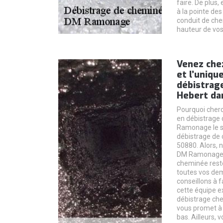
faire. De plus, 
à la pointe de
conduit de che
hauteur de vos
Venez che
et l’uniqu
débistrag
Hebert dan
Pourquoi cherc
en débistrage
Ramonage le se
débistrage de 
50880. Alors, 
DM Ramonage e
cheminée reste
toutes vos de
conseillons à f
cette équipe e
débistrage ch
vous promet à v
bas. Ailleurs,