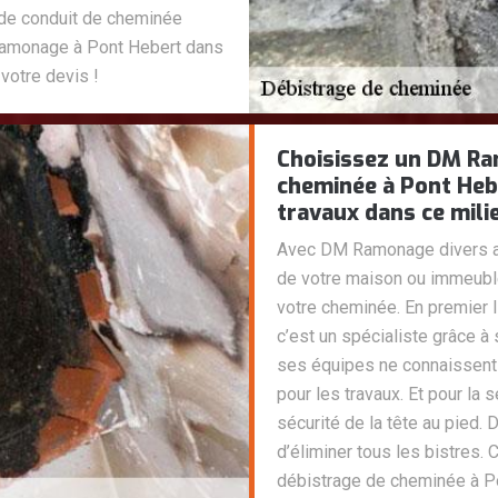
 de conduit de cheminée
Ramonage à Pont Hebert dans
 votre devis !
Choisissez un DM R
cheminée à Pont Heb
travaux dans ce milie
Avec DM Ramonage divers av
de votre maison ou immeuble 
votre cheminée. En premier
c’est un spécialiste grâce 
ses équipes ne connaissent 
pour les travaux. Et pour la s
sécurité de la tête au pied.
d’éliminer tous les bistre
débistrage de cheminée à P