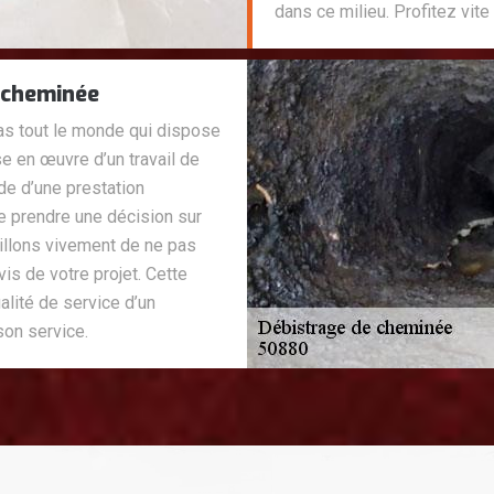
dans ce milieu. Profitez vite 
e cheminée
s tout le monde qui dispose
e en œuvre d’un travail de
de d’une prestation
e prendre une décision sur
eillons vivement de ne pas
is de votre projet. Cette
alité de service d’un
son service.