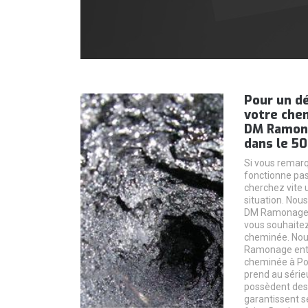
Pour un dé
votre chem
DM Ramona
dans le 50
Si vous remar
fonctionne pa
cherchez vite 
situation. Nous
DM Ramonage à
vous souhaitez
cheminée. Nou
Ramonage entr
cheminée à Pon
prend au série
possèdent des
garantissent s