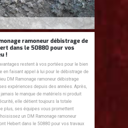
amonage ramoneur débistrage de
ert dans le 50880 pour vos
u !
antages restent à vos portées pour le bien
en faisant appel à lui pour le débistrage de
 lieu DM Ramonage ramoneur débistrage
à ses expériences depuis des années. Après,
jamais le manque de matériels ni produit
écurité, elle détient toujours la totale
 De plus, ses équipes vous promettent
s. Choisissez un DM Ramonage ramoneur
ont Hebert dans le 50880 pour vos travaux