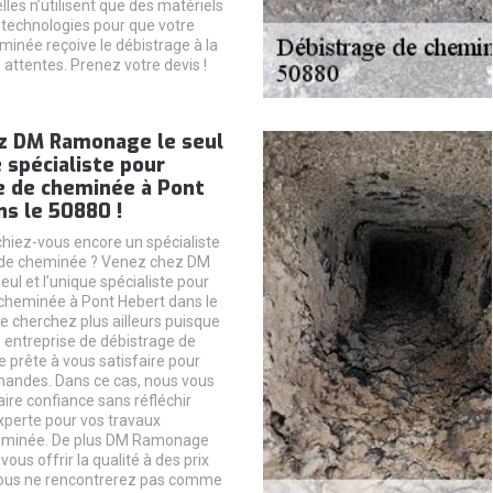
elles n’utilisent que des matériels
s technologies pour que votre
minée reçoive le débistrage à la
 attentes. Prenez votre devis !
z DM Ramonage le seul
e spécialiste pour
e de cheminée à Pont
s le 50880 !
hiez-vous encore un spécialiste
 de cheminée ? Venez chez DM
ul et l’unique spécialiste pour
cheminée à Pont Hebert dans le
ne cherchez plus ailleurs puisque
ntreprise de débistrage de
 prête à vous satisfaire pour
mandes. Dans ce cas, nous vous
aire confiance sans réfléchir
xperte pour vos travaux
eminée. De plus DM Ramonage
ous offrir la qualité à des prix
 vous ne rencontrerez pas comme