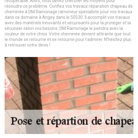
récupérable. Alors, vous devez chercher les moyens pour
résoudre ce problème. Confiez vos travaux réparation chapeau de
cheminée à DM Ramonage ramoneur spécialiste pour vos travaux
dans ce domaine à Angey dans le 50530. Il accomplit vos travaux
avec des matériels innovants et sécurisants pour la protéger et la
sécuriser selon vos besoins. DM Ramonage le peindra avec la
couleur de votre choix. Votre cheminée devient attirante que tout
le monde se retourne et se retourne pour l’admirer. N’hésitez plus
à retrouver votre devis !