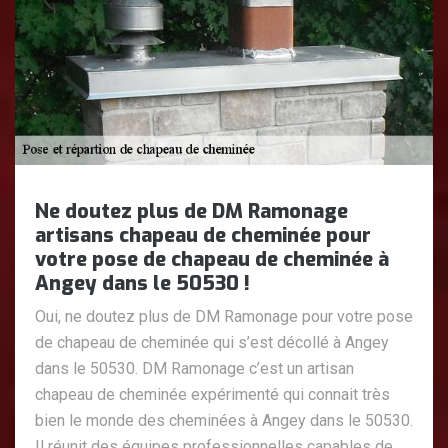
Ne doutez plus de DM Ramonage
artisans chapeau de cheminée pour
votre pose de chapeau de cheminée à
Angey dans le 50530 !
Oui, ne doutez plus de DM Ramonage pour votre pose
de chapeau de cheminée qui s’est décollé à Angey
dans le 50530. DM Ramonage c’est un artisan
chapeau de cheminée expérimenté qui connait très
bien le monde des cheminées à Angey dans le 50530.
Il réunit des équipes professionnelles capables de