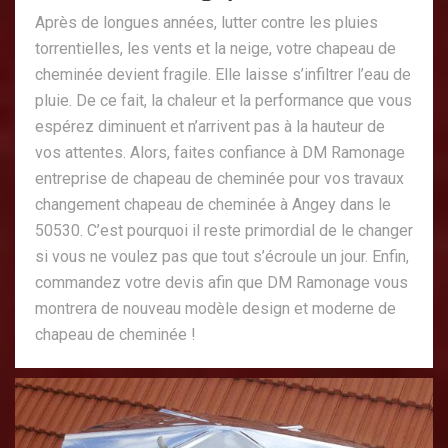
Après de longues années, lutter contre les pluies
torrentielles, les vents et la neige, votre chapeau de
cheminée devient fragile. Elle laisse s’infiltrer l’eau de
pluie. De ce fait, la chaleur et la performance que vous
espérez diminuent et n’arrivent pas à la hauteur de
vos attentes. Alors, faites confiance à DM Ramonage
entreprise de chapeau de cheminée pour vos travaux
changement chapeau de cheminée à Angey dans le
50530. C’est pourquoi il reste primordial de le changer
si vous ne voulez pas que tout s’écroule un jour. Enfin,
commandez votre devis afin que DM Ramonage vous
montrera de nouveau modèle design et moderne de
chapeau de cheminée !