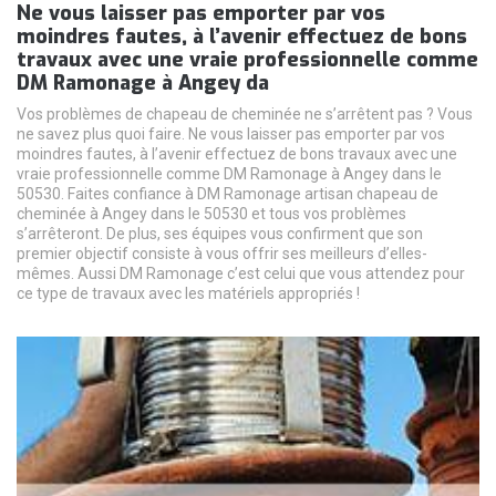
Ne vous laisser pas emporter par vos
moindres fautes, à l’avenir effectuez de bons
travaux avec une vraie professionnelle comme
DM Ramonage à Angey da
Vos problèmes de chapeau de cheminée ne s’arrêtent pas ? Vous
ne savez plus quoi faire. Ne vous laisser pas emporter par vos
moindres fautes, à l’avenir effectuez de bons travaux avec une
vraie professionnelle comme DM Ramonage à Angey dans le
50530. Faites confiance à DM Ramonage artisan chapeau de
cheminée à Angey dans le 50530 et tous vos problèmes
s’arrêteront. De plus, ses équipes vous confirment que son
premier objectif consiste à vous offrir ses meilleurs d’elles-
mêmes. Aussi DM Ramonage c’est celui que vous attendez pour
ce type de travaux avec les matériels appropriés !