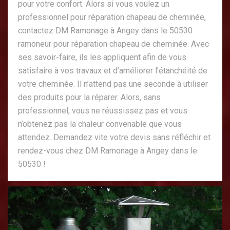
pour votre confort. Alors si vous voulez un
professionnel pour réparation chapeau de cheminée,
contactez DM Ramonage à Angey dans le 50530
ramoneur pour réparation chapeau de cheminée. Avec
ses savoir-faire, ils les appliquent afin de vous
satisfaire à vos travaux et d’améliorer l’étanchéité de
votre cheminée. Il n’attend pas une seconde à utiliser
des produits pour la réparer. Alors, sans
professionnel, vous ne réussissez pas et vous
n’obtenez pas la chaleur convenable que vous
attendez. Demandez vite votre devis sans réfléchir et
rendez-vous chez DM Ramonage à Angey dans le
50530 !