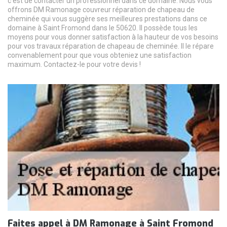
c’est de contacter un professionnel dans ce domaine. Nous vous
offrons DM Ramonage couvreur réparation de chapeau de
cheminée qui vous suggère ses meilleures prestations dans ce
domaine à Saint Fromond dans le 50620. Il possède tous les
moyens pour vous donner satisfaction à la hauteur de vos besoins
pour vos travaux réparation de chapeau de cheminée. Il le répare
convenablement pour que vous obteniez une satisfaction
maximum. Contactez-le pour votre devis !
Faites appel à DM Ramonage à Saint Fromond