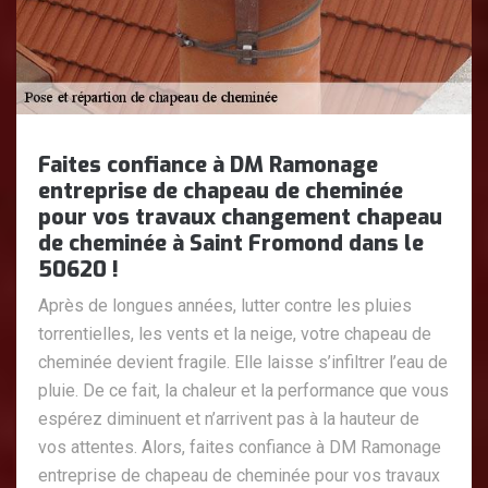
Faites confiance à DM Ramonage
entreprise de chapeau de cheminée
pour vos travaux changement chapeau
de cheminée à Saint Fromond dans le
50620 !
Après de longues années, lutter contre les pluies
torrentielles, les vents et la neige, votre chapeau de
cheminée devient fragile. Elle laisse s’infiltrer l’eau de
pluie. De ce fait, la chaleur et la performance que vous
espérez diminuent et n’arrivent pas à la hauteur de
vos attentes. Alors, faites confiance à DM Ramonage
entreprise de chapeau de cheminée pour vos travaux