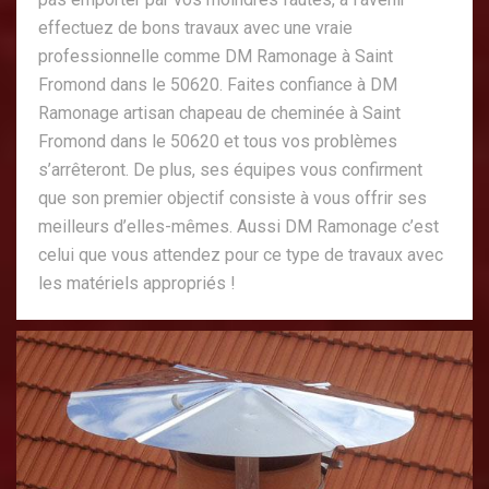
effectuez de bons travaux avec une vraie
professionnelle comme DM Ramonage à Saint
Fromond dans le 50620. Faites confiance à DM
Ramonage artisan chapeau de cheminée à Saint
Fromond dans le 50620 et tous vos problèmes
s’arrêteront. De plus, ses équipes vous confirment
que son premier objectif consiste à vous offrir ses
meilleurs d’elles-mêmes. Aussi DM Ramonage c’est
celui que vous attendez pour ce type de travaux avec
les matériels appropriés !