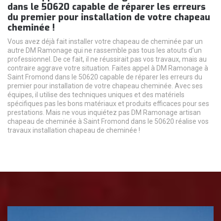
dans le 50620 capable de réparer les erreurs
du premier pour installation de votre chapeau
cheminée !
Vous avez déjà fait installer votre chapeau de cheminée par un
autre DM Ramonage qui ne rassemble pas tous les atouts d’un
professionnel. De ce fait, il ne réussirait pas vos travaux, mais au
contraire aggrave votre situation. Faites appel à DM Ramonage à
Saint Fromond dans le 50620 capable de réparer les erreurs du
premier pour installation de votre chapeau cheminée. Avec ses
équipes, il utilise des techniques uniques et des matériels
spécifiques pas les bons matériaux et produits efficaces pour ses
prestations. Mais ne vous inquiétez pas DM Ramonage artisan
chapeau de cheminée à Saint Fromond dans le 50620 réalise vos
travaux installation chapeau de cheminée !