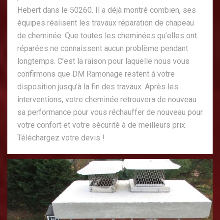
Hebert dans le 50260. Il a déjà montré combien, ses
équipes réalisent les travaux réparation de chapeau
de cheminée. Que toutes les cheminées qu’elles ont
réparées ne connaissent aucun problème pendant
longtemps. C’est la raison pour laquelle nous vous
confirmons que DM Ramonage restent à votre
disposition jusqu’à la fin des travaux. Après les
interventions, votre cheminée retrouvera de nouveau
sa performance pour vous réchauffer de nouveau pour
votre confort et votre sécurité à de meilleurs prix.
Téléchargez votre devis !