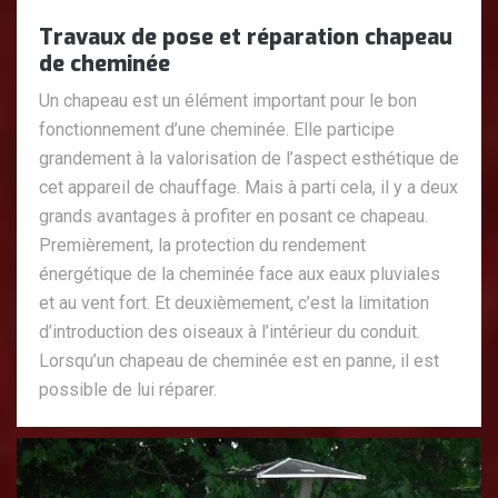
Travaux de pose et réparation chapeau
de cheminée
Un chapeau est un élément important pour le bon
fonctionnement d’une cheminée. Elle participe
grandement à la valorisation de l’aspect esthétique de
cet appareil de chauffage. Mais à parti cela, il y a deux
grands avantages à profiter en posant ce chapeau.
Premièrement, la protection du rendement
énergétique de la cheminée face aux eaux pluviales
et au vent fort. Et deuxièmement, c’est la limitation
d’introduction des oiseaux à l’intérieur du conduit.
Lorsqu’un chapeau de cheminée est en panne, il est
possible de lui réparer.