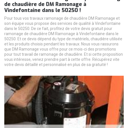
de chaudière de DM Ramonage à
Vindefontaine dans le 50250 !
Pour tous vos travaux ramonage de chaudière DM Ramonage et
son équipe vous propose des services de qualité à Vindefontaine
dans le 50250. De ce fait, profitez de votre devis gratuit pour
ramonage de chaudière DM Ramonage à Vindefontaine dans le
50250. Et ce devis dépend du type de matériels, chaudière utilisée
et les produits choisis pendant les travaux. Nous vous rassurons
que DM Ramonage vous offre pour ce mois-ci des promotions
pour tout travail de ramonage de chaudière. Et si cette proposition
vous intéresse, venez prendre part à cette offre. Récupérez vite
votre devis détaillé et personnalisé en plus de sa gratuité !