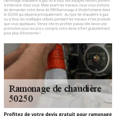
ramonage chaudière à gaz ou à fioul, ses équipes restent prêtent
à intervenir chez vous. Mais avant les travaux, nous vous invitons
de demander votre devis de DM Ramonage à Vindefontaine dans
le 50250 qui dépend principalement : du type de chaudière à gaz
ou à fioul, les outillages utilisés pendant les travaux et les produits
que vous appliquez. Venez vite en profiter puisqu’elle lance une
promotion pour les prix y compris votre devis offert gratuitement
pour plus d’économie !
Profitez de votre devis gratuit pour ramonage