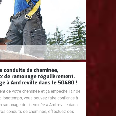
os conduits de cheminée,
ux de ramonage régulièrement.
 à Amfreville dans le 50480 !
nt de votre cheminée et ça empêche l’air de
op longtemps, vous pouvez faire confiance à
n ramonage de cheminée à Amfreville dans
à vos conduits de cheminée, effectuez des