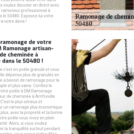
us voulez discuter en direct avec
ramoneur professionnel à
s le 50480. Exposez-lui votre
ra votre devis !
e ramonage de votre
M Ramonage artisan-
de cheminée à
 dans le 50480 !
 c'est en poêle granulé et vous
lle dépense plus de granulés en
e a besoin de ramonage pour la
ple et plus saine. Confiez le
votre poêle à DM Ramonage
eur de cheminée à Amfreville
C’est le plus sérieux et
r un ramonage plus économique
 plus, avec la propreté et la bonne
votre poêle vous vivez en plein
rité. Alors, si vous voulez
r la tranquillité surtout pendant