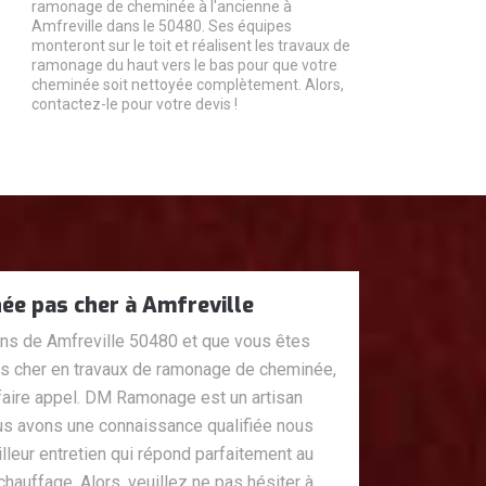
ramonage de cheminée à l'ancienne à
Amfreville dans le 50480. Ses équipes
monteront sur le toit et réalisent les travaux de
ramonage du haut vers le bas pour que votre
cheminée soit nettoyée complètement. Alors,
contactez-le pour votre devis !
e pas cher à Amfreville
ons de Amfreville 50480 et que vous êtes
as cher en travaux de ramonage de cheminée,
faire appel. DM Ramonage est un artisan
us avons une connaissance qualifiée nous
illeur entretien qui répond parfaitement au
chauffage. Alors, veuillez ne pas hésiter à