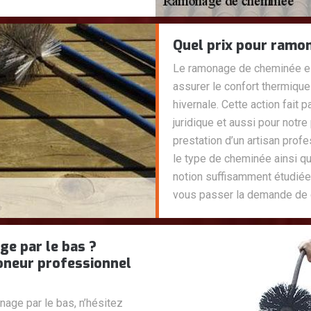
Quel prix pour ramo
Le ramonage de cheminée est
assurer le confort thermique 
hivernale. Cette action fait p
juridique et aussi pour notre
prestation d’un artisan prof
le type de cheminée ainsi q
notion suffisamment étudiée d
vous passer la demande de d
ge par le bas ?
neur professionnel
age par le bas, n’hésitez