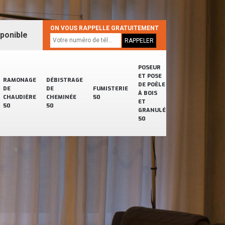
ON VOUS RAPPELLE GRATUITEMENT
sponible
POSEUR
ET POSE
RAMONAGE
DÉBISTRAGE
DE POÊLE
DE
DE
FUMISTERIE
À BOIS
CHAUDIÈRE
CHEMINÉE
50
ET
50
50
GRANULÉ
50