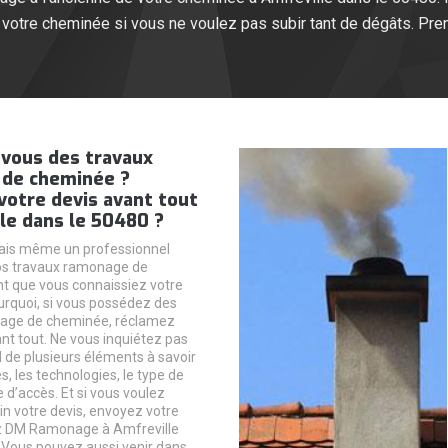
 votre cheminée si vous ne voulez pas subir tant de dégâts. Pren
vous des travaux
de cheminée ?
votre devis avant tout
le dans le 50480 ?
mais même un professionnel
s travaux ramonage de
t que vous connaissiez votre
ourquoi, si vous possédez des
age de cheminée, réclamez
ant tout. Ne vous inquiétez pas
d de plusieurs éléments à savoir
sés, les technologies, le type de
 d’accès. Et si vous voulez
n votre devis, envoyez votre
 DM Ramonage à Amfreville
 Vous pouvez aussi venir dans