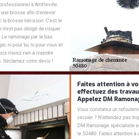
rofessionnel à Amfreville
 une brosse afin d’enlever
c la brosse hérisson. C’est le
 n’est pas obligé de risquer
0. Le ramonage par le bas
er, ni pour lui, ni pour vous et
ous n’avez rien à craindre
x. Réclamez votre devis !
Faites attention à v
effectuez des trava
Appelez DM Ramonage
Vous constatez un refouleme
circuler ? N’attendez pas tr
DM Ramonage spécialiste e
le 50480. Faites attention 