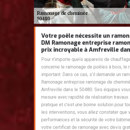
Votre poêle nécessite un ramona
DM Ramonage entreprise ramon
prix incroyable à Amfreville da
Pour n’importe quels appareils de chauffage
concerne le ramonage de poêles à bois, le 
important. Dans ce cas, s’il demande un ra
Ramonage entreprise ramonage de cheminée 
Amfreville dans le 50480. Ses équipes vous
mesure avec rapidité de réalisation travaux.
pratique et c’est une bonne solution pour t
les interventions, vous allez constater que 
performances et la sécurité de votre bâtim
votre certificat de ramonage avec devis gratu