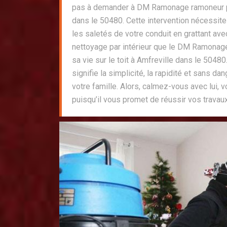
pas à demander à DM Ramonage ramoneur p
dans le 50480. Cette intervention nécessite
les saletés de votre conduit en grattant ave
nettoyage par intérieur que le DM Ramonage
sa vie sur le toit à Amfreville dans le 5048
signifie la simplicité, la rapidité et sans dang
votre famille. Alors, calmez-vous avec lui, v
puisqu’il vous promet de réussir vos travau