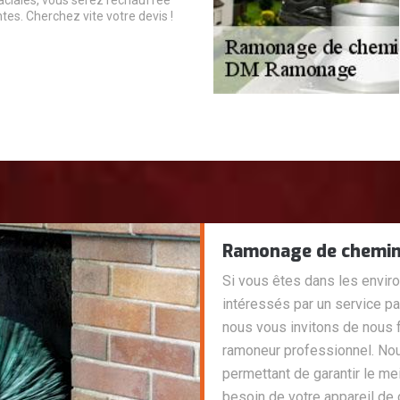
laciales, vous serez réchauffée
tes. Cherchez vite votre devis !
Ramonage de cheminé
Si vous êtes dans les envir
intéressés par un service p
nous vous invitons de nous 
ramoneur professionnel. No
permettant de garantir le me
besoin de votre appareil de 