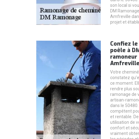
son local si vo
DM Ramonage 
Amfreville dan
projet et établi
Confiez l
poêle à D
ramoneur 
Amfreville
Votre cheminée
constatez qu’e
ce moment. Ell
rendre plus sou
ramonage de 
artisan-ramon
dans le 50480. 
compétent pou
et rentable. De
utilisation de 
confort et sécu
vraiment obteni