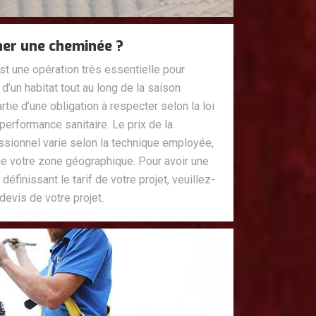
ner une cheminée ?
 une opération très essentielle pour
d’un habitat tout au long de la saison
artie d’une obligation à respecter selon la loi
 performance sanitaire. Le prix de la
essionnel varie selon la technique employée,
ue votre zone géographique. Pour avoir une
éfinissant le tarif de votre projet, veuillez-
evis de votre projet.