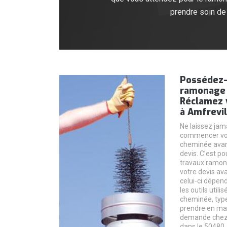
prendre soin de
Possédez-
ramonage 
Réclamez 
à Amfrevil
Ne laissez ja
commencer vo
cheminée avan
devis. C’est p
travaux ramon
votre devis av
celui-ci dépen
les outils utili
cheminée, type
prendre en mai
demande chez
dans le 50480.