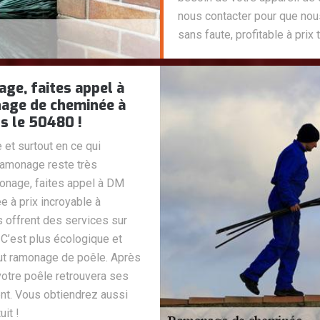
nous contacter pour que nou
sans faute, profitable à prix
ge, faites appel à
age de cheminée à
ns le 50480 !
 et surtout en ce qui
ramonage reste très
monage, faites appel à DM
à prix incroyable à
 offrent des services sur
 C’est plus écologique et
out ramonage de poêle. Après
votre poêle retrouvera ses
ent. Vous obtiendrez aussi
it !