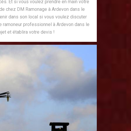
ès. Et si vous voulez prendre en main votre
nde chez DM Ramonage à Ardevon dans le
nir dans son local si vous voulez discuter
 ramoneur professionnel à Ardevon dans le
et et établira votre devis !