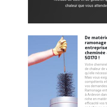
chaleur que vous attend
De matéri
ramonage
entrepris
cheminée 
50170 !
Votre cheminé
de chaleur de 
qu’elle nécess
Mais vous exig
compétents et 
vos demandes.
Ramonage ent
à Ardevon dans
riche en matér
efficacité vos 