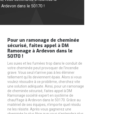
 Ardevon dans le 50170 !
Pour un ramonage de cheminée
sécurisé, faites appel à DM
Ramonage à Ardevon dans le
50170 !
Les suies et les fumées trop dans le conduit de
votre cheminée peut provoquer de l’incendie
grave. Vous seul n’arrive pas à les éliminer
tellement qu’ils deviennent épais. Alors si vous
voulez résoudre à ce problème, cherchez vite
une solution adéquate. Ainsi, pour un ramonage
de cheminée sécurisé, faites appel à DM
Ramonage société expert en système de
chauffage à Ardevon dans le 50170. Grâce au
matériel de ses équipes, n’importe quel résidu
ne les résiste. Après vous gagnerez une
cheminée la plus libre que vous n’entendez plus