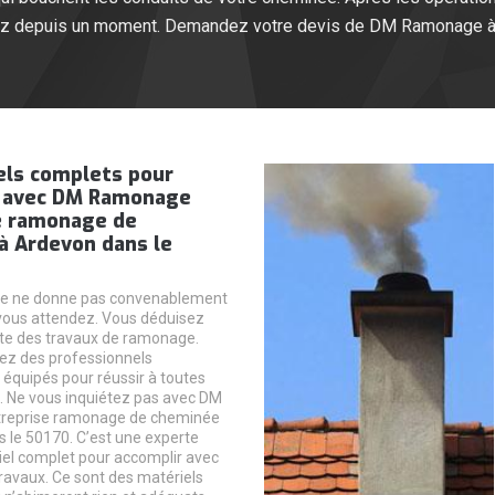
ez depuis un moment. Demandez votre devis de DM Ramonage à
els complets pour
 avec DM Ramonage
e ramonage de
à Ardevon dans le
e ne donne pas convenablement
vous attendez. Vous déduisez
ite des travaux de ramonage.
ez des professionnels
équipés pour réussir à toutes
 Ne vous inquiétez pas avec DM
reprise ramonage de cheminée
 le 50170. C’est une experte
iel complet pour accomplir avec
travaux. Ce sont des matériels