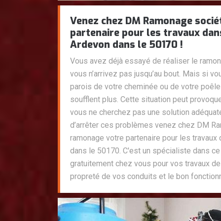
Venez chez DM Ramonage socié
partenaire pour les travaux dan
Ardevon dans le 50170 !
Vous avez déjà essayé de réaliser le ramo
vous n’arrivez pas jusqu’au bout. Mais si vo
parois de votre cheminée ou de votre poêle 
soufflent plus. Cette situation peut provoqu
vous ne cherchez pas une solution adéquate
d’arrêter ces problèmes venez chez DM R
ramonage votre partenaire pour les travaux
dans le 50170. C'est un spécialiste dans c
gratuitement chez vous pour vos travaux de
propreté de vos conduits et le bon fonctio