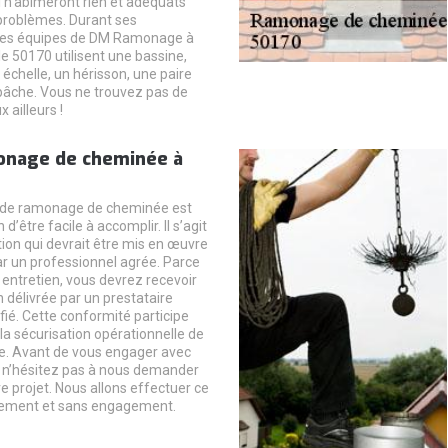
i n’abimeront rien et adéquats
problèmes. Durant ses
 les équipes de DM Ramonage à
e 50170 utilisent une bassine,
échelle, un hérisson, une paire
bâche. Vous ne trouvez pas de
 ailleurs !
onage de cheminée à
 de ramonage de cheminée est
n d’être facile à accomplir. Il s’agit
tion qui devrait être mis en œuvre
 un professionnel agrée. Parce
 entretien, vous devrez recevoir
 délivrée par un prestataire
tifié. Cette conformité participe
a sécurisation opérationnelle de
e. Avant de vous engager avec
, n’hésitez pas à nous demander
re projet. Nous allons effectuer ce
itement et sans engagement.