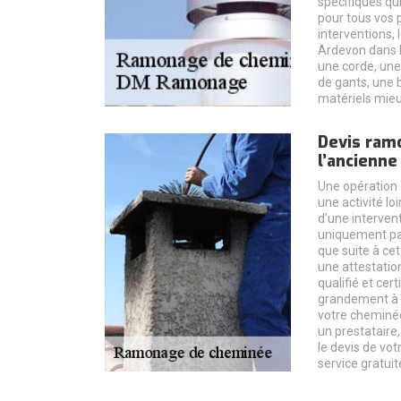
spécifiques qu
pour tous vos 
interventions,
Ardevon dans l
une corde, une 
de gants, une 
matériels mieux
Devis ram
l’ancienne
Une opération
une activité loi
d’une interven
uniquement par
que suite à cet
une attestation
qualifié et cer
grandement à l
votre cheminé
un prestataire
le devis de vot
service gratu