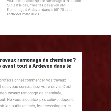
vous c’est d’accomplir le ramonage à mi-saison.
Si c’est le cas, n’hésitez pas à voir DM
Ramonage à Ardevon dans le 50170 et de
réclamer votre devis !
travaux ramonage de cheminée ?
 avant tout à Ardevon dans le
professionnel commencer vos travaux
 que vous connaissiez votre devis. C’est
 des travaux ramonage de cheminée,
out. Ne vous inquiétez pas celui-ci dépend
r les outils utilisés, les technologies, le