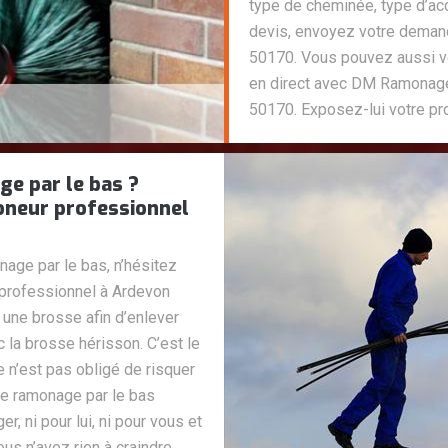
type de cheminée, type d’acc
devis, envoyez votre dema
50170. Vous pouvez aussi ve
en direct avec DM Ramonage
50170. Exposez-lui votre proj
ge par le bas ?
neur professionnel
age par le bas, n’hésitez
rofessionnel à Ardevon
 une brosse afin d’enlever
c la brosse hérisson. C’est le
 n’est pas obligé de risquer
 Le ramonage par le bas
er, ni pour lui, ni pour vous et
ous n’avez rien à craindre