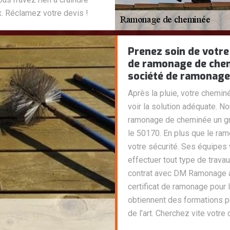
x. Réclamez votre devis !
Prenez soin de votre
de ramonage de che
société de ramonage
Après la pluie, votre chemin
voir la solution adéquate.
ramonage de cheminée un gr
le 50170. En plus que le ram
votre sécurité. Ses équipes 
effectuer tout type de trav
contrat avec DM Ramonage à
certificat de ramonage pour 
obtiennent des formations 
de l’art. Cherchez vite votre 