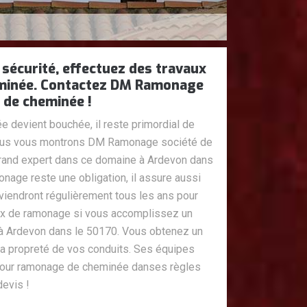
 sécurité, effectuez des travaux
minée. Contactez DM Ramonage
 de cheminée !
ée devient bouchée, il reste primordial de
 Nous vous montrons DM Ramonage société de
and expert dans ce domaine à Ardevon dans
onage reste une obligation, il assure aussi
viendront régulièrement tous les ans pour
aux de ramonage si vous accomplissez un
 Ardevon dans le 50170. Vous obtenez un
la propreté de vos conduits. Ses équipes
pour ramonage de cheminée danses règles
devis !