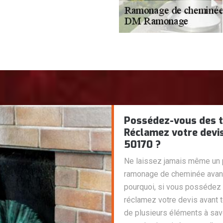
Possédez-vous des 
Réclamez votre devis
50170 ?
Ne laissez jamais même un 
ramonage de cheminée avant
pourquoi, si vous possédez
réclamez votre devis avant t
de plusieurs éléments à savoi