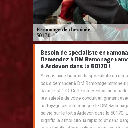
Besoin de spécialiste en ramona
Demandez à DM Ramonage ramo
à Ardevon dans le 50170 !
Si vous avez besoin de spécialiste en ramon
pas à demander à DM Ramonage ramoneur p
dans le 50170. Cette intervention nécessite
les saletés de votre conduit en grattant ave
nettoyage par intérieur que le DM Ramonage
sa vie sur le toit à Ardevon dans le 50170.
signifie la simplicité, la rapidité et sans dang
votre famille. Alors, calmez-vous avec lui, v