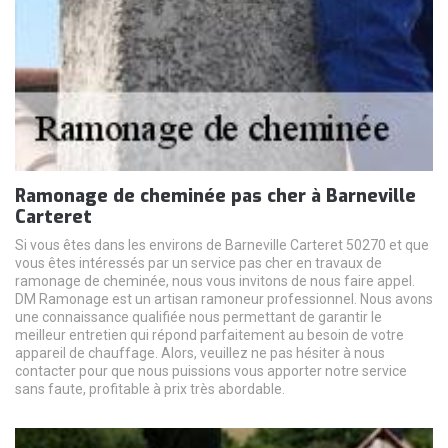
Ramonage de cheminée pas cher à Barneville
Carteret
Si vous êtes dans les environs de Barneville Carteret 50270 et que
vous êtes intéressés par un service pas cher en travaux de
ramonage de cheminée, nous vous invitons de nous faire appel.
DM Ramonage est un artisan ramoneur professionnel. Nous avons
une connaissance qualifiée nous permettant de garantir le
meilleur entretien qui répond parfaitement au besoin de votre
appareil de chauffage. Alors, veuillez ne pas hésiter à nous
contacter pour que nous puissions vous apporter notre service
sans faute, profitable à prix très abordable.