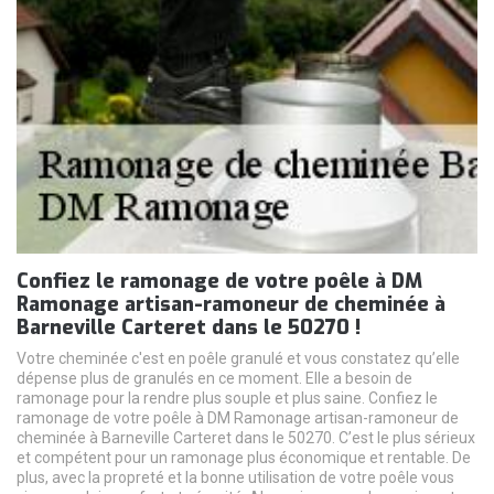
Confiez le ramonage de votre poêle à DM
Ramonage artisan-ramoneur de cheminée à
Barneville Carteret dans le 50270 !
Votre cheminée c'est en poêle granulé et vous constatez qu’elle
dépense plus de granulés en ce moment. Elle a besoin de
ramonage pour la rendre plus souple et plus saine. Confiez le
ramonage de votre poêle à DM Ramonage artisan-ramoneur de
cheminée à Barneville Carteret dans le 50270. C’est le plus sérieux
et compétent pour un ramonage plus économique et rentable. De
plus, avec la propreté et la bonne utilisation de votre poêle vous