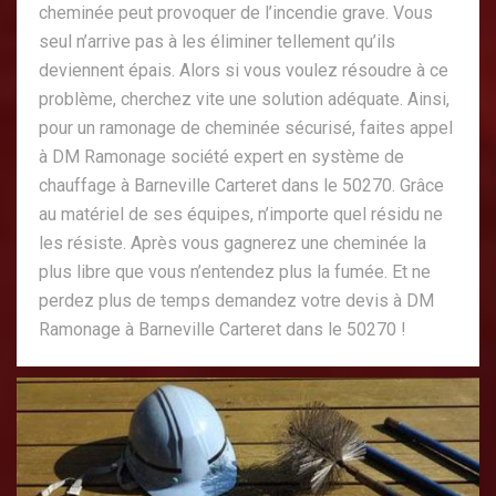
cheminée peut provoquer de l’incendie grave. Vous
seul n’arrive pas à les éliminer tellement qu’ils
deviennent épais. Alors si vous voulez résoudre à ce
problème, cherchez vite une solution adéquate. Ainsi,
pour un ramonage de cheminée sécurisé, faites appel
à DM Ramonage société expert en système de
chauffage à Barneville Carteret dans le 50270. Grâce
au matériel de ses équipes, n’importe quel résidu ne
les résiste. Après vous gagnerez une cheminée la
plus libre que vous n’entendez plus la fumée. Et ne
perdez plus de temps demandez votre devis à DM
Ramonage à Barneville Carteret dans le 50270 !