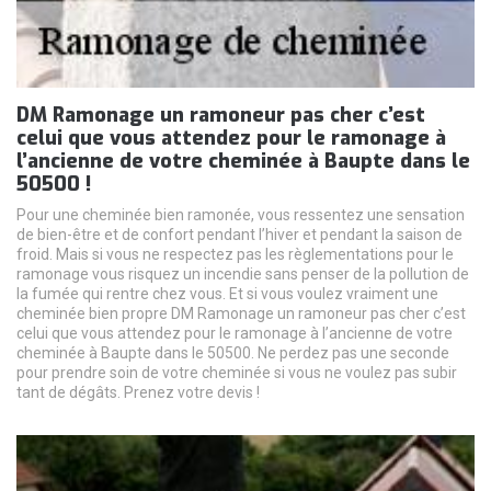
DM Ramonage un ramoneur pas cher c’est
celui que vous attendez pour le ramonage à
l’ancienne de votre cheminée à Baupte dans le
50500 !
Pour une cheminée bien ramonée, vous ressentez une sensation
de bien-être et de confort pendant l’hiver et pendant la saison de
froid. Mais si vous ne respectez pas les règlementations pour le
ramonage vous risquez un incendie sans penser de la pollution de
la fumée qui rentre chez vous. Et si vous voulez vraiment une
cheminée bien propre DM Ramonage un ramoneur pas cher c’est
celui que vous attendez pour le ramonage à l’ancienne de votre
cheminée à Baupte dans le 50500. Ne perdez pas une seconde
pour prendre soin de votre cheminée si vous ne voulez pas subir
tant de dégâts. Prenez votre devis !