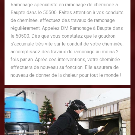
Ramonage spécialiste en ramonage de cheminée à
Baupte dans le 50500. Faites attention à vos conduits
de cheminée, effectuez des travaux de ramonage
régulièrement. Appelez DM Ramonage à Baupte dans
le 50500. Dès que vous constatez que le goudron
s’accumule très vite sur le conduit de votre cheminée,
accomplissez des travaux de ramonage au moins 2
fois par an. Après ces interventions, votre cheminée
effectuera de nouveau sa fonction. Elle assurera de
nouveau de donner de la chaleur pour tout le monde !