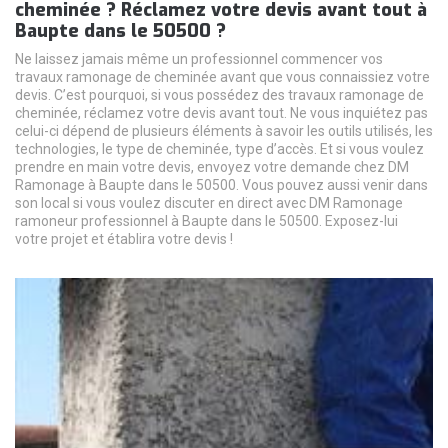
cheminée ? Réclamez votre devis avant tout à
Baupte dans le 50500 ?
Ne laissez jamais même un professionnel commencer vos
travaux ramonage de cheminée avant que vous connaissiez votre
devis. C’est pourquoi, si vous possédez des travaux ramonage de
cheminée, réclamez votre devis avant tout. Ne vous inquiétez pas
celui-ci dépend de plusieurs éléments à savoir les outils utilisés, les
technologies, le type de cheminée, type d’accès. Et si vous voulez
prendre en main votre devis, envoyez votre demande chez DM
Ramonage à Baupte dans le 50500. Vous pouvez aussi venir dans
son local si vous voulez discuter en direct avec DM Ramonage
ramoneur professionnel à Baupte dans le 50500. Exposez-lui
votre projet et établira votre devis !