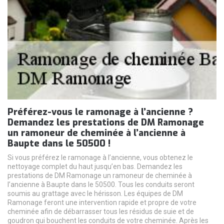
Préférez-vous le ramonage à l’ancienne ?
Demandez les prestations de DM Ramonage
un ramoneur de cheminée à l’ancienne à
Baupte dans le 50500 !
Si vous préférez le ramonage à l’ancienne, vous obtenez le
nettoyage complet du haut jusqu’en bas. Demandez les
prestations de DM Ramonage un ramoneur de cheminée à
l’ancienne à Baupte dans le 50500. Tous les conduits seront
soumis au grattage avec le hérisson. Les équipes de DM
Ramonage feront une intervention rapide et propre de votre
cheminée afin de débarrasser tous les résidus de suie et de
goudron qui bouchent les conduits de votre cheminée. Après les