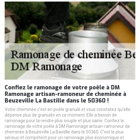
Confiez le ramonage de votre poêle à DM
Ramonage artisan-ramoneur de cheminée à
Beuzeville La Bastille dans le 50360 !
Votre cheminée c'est en poêle granulé et vous constatez qu’elle
dépense plus de granulés en ce moment. Elle a besoin de
ramonage pour la rendre plus souple et plus saine. Confiez le
ramonage de votre poêle à DM Ramonage artisan-ramoneur de
cheminée à Beuzeville La Bastille dans le 50360. C’est le plus
sérieux et compétent pour un ramonage plus économique et