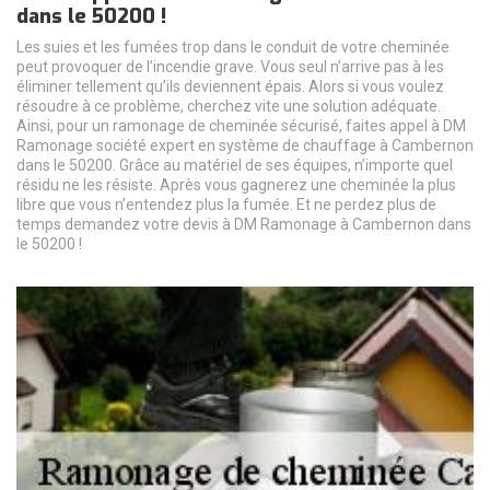
dans le 50200 !
Les suies et les fumées trop dans le conduit de votre cheminée
peut provoquer de l’incendie grave. Vous seul n’arrive pas à les
éliminer tellement qu’ils deviennent épais. Alors si vous voulez
résoudre à ce problème, cherchez vite une solution adéquate.
Ainsi, pour un ramonage de cheminée sécurisé, faites appel à DM
Ramonage société expert en système de chauffage à Cambernon
dans le 50200. Grâce au matériel de ses équipes, n’importe quel
résidu ne les résiste. Après vous gagnerez une cheminée la plus
libre que vous n’entendez plus la fumée. Et ne perdez plus de
temps demandez votre devis à DM Ramonage à Cambernon dans
le 50200 !