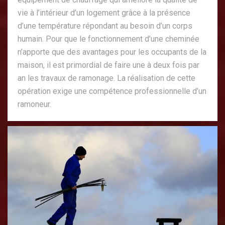
vie à l’intérieur d’un logement grâce à la présence
d’une température répondant au besoin d’un corps
humain. Pour que le fonctionnement d’une cheminée
n’apporte que des avantages pour les occupants de la
maison, il est primordial de faire une à deux fois par
an les travaux de ramonage. La réalisation de cette
opération exige une compétence professionnelle d’un
ramoneur.