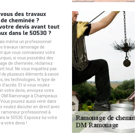
vous des travaux
de cheminée ?
votre devis avant tout
ux dans le 50530 ?
mais même un professionnel
s travaux ramonage de
t que vous connaissiez votre
ourquoi, si vous possédez des
age de cheminée, réclamez
ant tout. Ne vous inquiétez pas
d de plusieurs éléments à savoir
sés, les technologies, le type de
 d’accès. Et si vous voulez
n votre devis, envoyez votre
z DM Ramonage à Champeaux
 Vous pouvez aussi venir dans
us voulez discuter en direct avec
ramoneur professionnel à
s le 50530. Exposez-lui votre
ra votre devis !