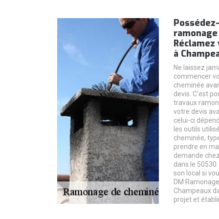
Possédez-
ramonage 
Réclamez 
à Champea
Ne laissez ja
commencer vo
cheminée avan
devis. C’est p
travaux ramon
votre devis av
celui-ci dépen
les outils utili
cheminée, type
prendre en mai
demande che
dans le 50530.
son local si vo
DM Ramonage 
Champeaux dan
projet et établi