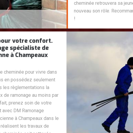
cheminée retrouvera sa jeun
nouveau son rôle. Recommand
!
our votre confort.
ge spécialiste de
enne à Champeaux
e cheminée pour vivre dans
 vous en possédez seulement
s les règlementations la
aux de ramonage au moins par
fait, prenez soin de votre
act avec DM Ramonage
ncienne à Champeaux dans le
réalisent les travaux de