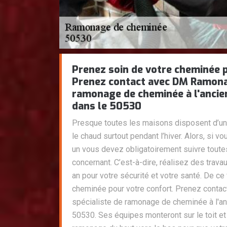
Prenez soin de votre cheminée p
Prenez contact avec DM Ramona
ramonage de cheminée à l'anci
dans le 50530
Presque toutes les maisons disposent d’un
le chaud surtout pendant l’hiver. Alors, si
un vous devez obligatoirement suivre toute
concernant. C’est-à-dire, réalisez des trav
an pour votre sécurité et votre santé. De ce 
cheminée pour votre confort. Prenez cont
spécialiste de ramonage de cheminée à l'a
50530. Ses équipes monteront sur le toit et 