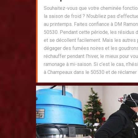
Souhaitez-vous que votre cheminée foncti
la saison de froid ? N’oubliez pas d’effect
au printemps. Faites confiance à DM Ramo
50530. Pendant cette période, les résidus 
et se décollent facilement. Mais les autres
dégager des fumées noires et les goudrons.
réchauffer pendant l’hiver, le mieux pour vou
ramonage à mi-saison. Si c’est le cas, n’h
à Champeaux dans le 50530 et de réclamer 