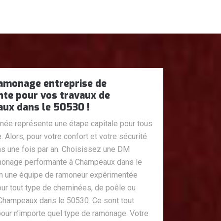
amonage entreprise de
te pour vos travaux de
ux dans le 50530 !
ée représente une étape capitale pour tous
Alors, pour votre confort et votre sécurité
ns une fois par an. Choisissez une DM
monage performante à Champeaux dans le
in une équipe de ramoneur expérimentée
our tout type de cheminées, de poêle ou
hampeaux dans le 50530. Ce sont tout
our n’importe quel type de ramonage. Votre