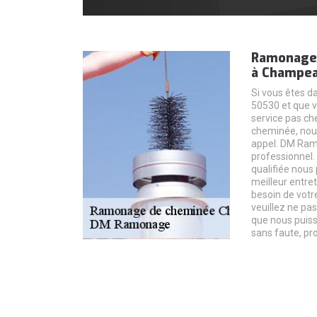
Ramonage 
à Champe
Si vous êtes d
50530 et que v
service pas ch
cheminée, nous
appel. DM Ram
professionnel
qualifiée nous
meilleur entre
besoin de votr
veuillez ne pa
que nous puiss
sans faute, pro