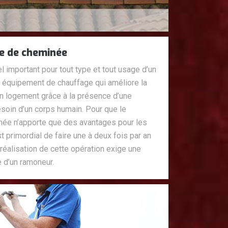
e de cheminée
 important pour tout type et tout usage d’un
d’un équipement de chauffage qui améliore la
d’un logement grâce à la présence d’une
soin d’un corps humain. Pour que le
née n’apporte que des avantages pour les
t primordial de faire une à deux fois par an
réalisation de cette opération exige une
 d’un ramoneur.