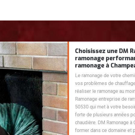
Choisissez une DM R
ramonage performan
ramonage à Champea
Le ramonage de votre chemin
vos problèmes de chauffage. 
réaliser le ramonage au moi
Ramonage entreprise de ra
50530 qui met à votre beso
forte de plusieurs années p
chaudière. DM Ramonage à C
former dans ce domaine et p