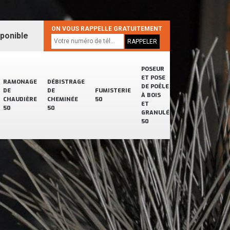
ON VOUS RAPPELLE GRATUITEMENT
sponible
POSEUR
ET POSE
RAMONAGE
DÉBISTRAGE
DE POÊLE
DE
DE
FUMISTERIE
À BOIS
CHAUDIÈRE
CHEMINÉE
50
ET
50
50
GRANULÉ
50