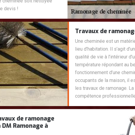
e cheminée soit nettoyée
e devis !
Travaux de ramonag
Une cheminée est un matériel
lieu d’habitation. Il s’agit 
qualité de vie à l’intérieur 
température répondant au be
fonctionnement d’une chemi
occupants de la maison, il es
les travaux de ramonage. La 
compétence professionnelle
travaux de ramonage
 à DM Ramonage à