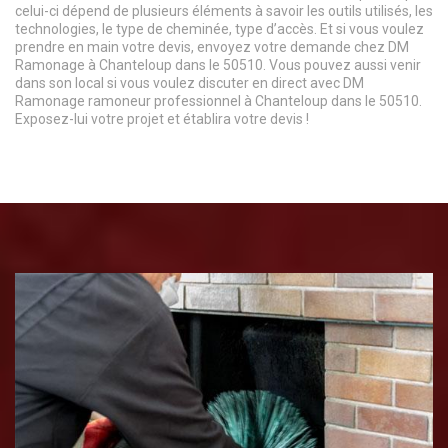
celui-ci dépend de plusieurs éléments à savoir les outils utilisés, les
technologies, le type de cheminée, type d’accès. Et si vous voulez
prendre en main votre devis, envoyez votre demande chez DM
Ramonage à Chanteloup dans le 50510. Vous pouvez aussi venir
dans son local si vous voulez discuter en direct avec DM
Ramonage ramoneur professionnel à Chanteloup dans le 50510.
Exposez-lui votre projet et établira votre devis !