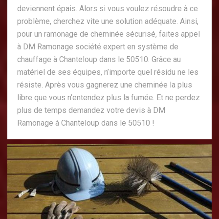
deviennent épais. Alors si vous voulez résoudre à ce
problème, cherchez vite une solution adéquate. Ainsi,
pour un ramonage de cheminée sécurisé, faites appel
à DM Ramonage société expert en système de
chauffage à Chanteloup dans le 50510. Grâce au
matériel de ses équipes, n’importe quel résidu ne les
résiste. Après vous gagnerez une cheminée la plus
libre que vous n’entendez plus la fumée. Et ne perdez
plus de temps demandez votre devis à DM
Ramonage à Chanteloup dans le 50510 !