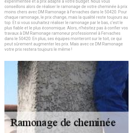
expérimentée et à prix adapté à votre budget. Nous vous
conseillons alors de réaliser le ramonage de votre cheminée à prix
moins chers avec DM Ramonage à Fervaches dans le 50420. Pour
chaque ramonage, le prix change, mais la qualité reste toujours au
top. Et si vous souhaitez réaliser le ramonage par le bas, c’est le
plus fiable et le plus économique. Alors, n’hésitez pas à confier vos
travaux à DM Ramonage ramoneur professionnel à Fervaches
dans le 50420. En plus, ses équipes monteront sur le toit, ce qui
peut sûrement augmenter les prix. Mais avec ce DM Ramonage
votre prix restera toujours le même !