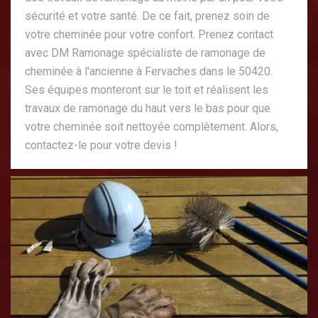
sécurité et votre santé. De ce fait, prenez soin de
votre cheminée pour votre confort. Prenez contact
avec DM Ramonage spécialiste de ramonage de
cheminée à l'ancienne à Fervaches dans le 50420.
Ses équipes monteront sur le toit et réalisent les
travaux de ramonage du haut vers le bas pour que
votre cheminée soit nettoyée complètement. Alors,
contactez-le pour votre devis !