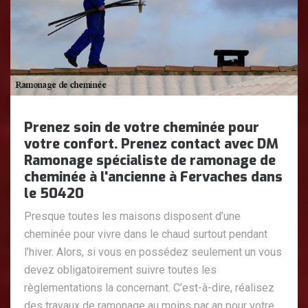
Prenez soin de votre cheminée pour
votre confort. Prenez contact avec DM
Ramonage spécialiste de ramonage de
cheminée à l'ancienne à Fervaches dans
le 50420
Presque toutes les maisons disposent d’une
cheminée pour vivre dans le chaud surtout pendant
l’hiver. Alors, si vous en possédez seulement un vous
devez obligatoirement suivre toutes les
règlementations la concernant. C’est-à-dire, réalisez
des travaux de ramonage au moins par an pour votre