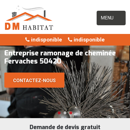
MENU
indisponible
indisponible
Entreprise ramonage de cheminée
Fervaches 50420
CONTACTEZ-NOUS
Demande de devis gratuit