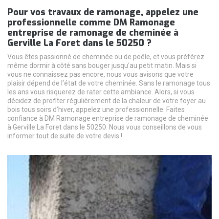
Pour vos travaux de ramonage, appelez une
professionnelle comme DM Ramonage
entreprise de ramonage de cheminée à
Gerville La Foret dans le 50250 ?
Vous êtes passionné de cheminée ou de poêle, et vous préférez
même dormir à côté sans bouger jusqu’au petit matin. Mais si
vous ne connaissez pas encore, nous vous avisons que votre
plaisir dépend de l’état de votre cheminée. Sans le ramonage tous
les ans vous risquerez de rater cette ambiance. Alors, si vous
décidez de profiter régulièrement de la chaleur de votre foyer au
bois tous soirs d’hiver, appelez une professionnelle. Faites
confiance à DM Ramonage entreprise de ramonage de cheminée
à Gerville La Foret dans le 50250. Nous vous conseillons de vous
informer tout de suite de votre devis !