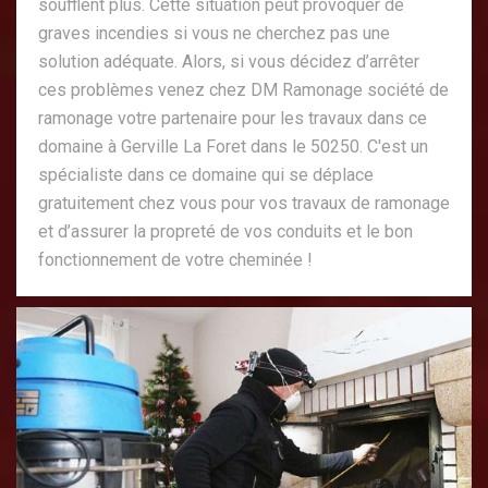
soufflent plus. Cette situation peut provoquer de
graves incendies si vous ne cherchez pas une
solution adéquate. Alors, si vous décidez d’arrêter
ces problèmes venez chez DM Ramonage société de
ramonage votre partenaire pour les travaux dans ce
domaine à Gerville La Foret dans le 50250. C'est un
spécialiste dans ce domaine qui se déplace
gratuitement chez vous pour vos travaux de ramonage
et d’assurer la propreté de vos conduits et le bon
fonctionnement de votre cheminée !