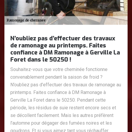
N’oubliez pas d’effectuer des travaux
de ramonage au printemps. Faites
confiance à DM Ramonage à Gerville La
Foret dans le 50250 !
Souhaitez-vous que votre cheminée fonctionne
convenablement pendant la saison de froid ?
N’oubliez pas d’effectuer des travaux de ramonage au
printemps. Faites confiance à DM Ramonage à
Gerville La Foret dans le 50250. Pendant cette
période, les résidus de suie restent encore secs et
se décollent facilement. Mais les autres préfèrent
l’automne pour dégager des fumées noires et les
goudrons. Et si vous aimez tant vous réchauffer