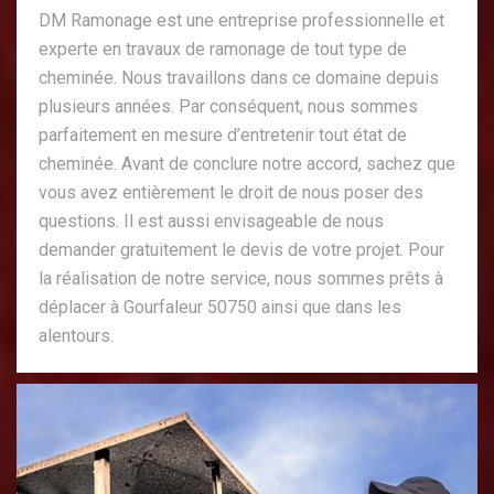
DM Ramonage est une entreprise professionnelle et
experte en travaux de ramonage de tout type de
cheminée. Nous travaillons dans ce domaine depuis
plusieurs années. Par conséquent, nous sommes
parfaitement en mesure d’entretenir tout état de
cheminée. Avant de conclure notre accord, sachez que
vous avez entièrement le droit de nous poser des
questions. Il est aussi envisageable de nous
demander gratuitement le devis de votre projet. Pour
la réalisation de notre service, nous sommes prêts à
déplacer à Gourfaleur 50750 ainsi que dans les
alentours.