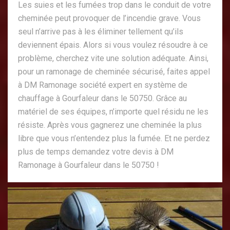
Les suies et les fumées trop dans le conduit de votre
cheminée peut provoquer de l’incendie grave. Vous
seul n’arrive pas à les éliminer tellement qu’ils
deviennent épais. Alors si vous voulez résoudre à ce
problème, cherchez vite une solution adéquate. Ainsi,
pour un ramonage de cheminée sécurisé, faites appel
à DM Ramonage société expert en système de
chauffage à Gourfaleur dans le 50750. Grâce au
matériel de ses équipes, n’importe quel résidu ne les
résiste. Après vous gagnerez une cheminée la plus
libre que vous n’entendez plus la fumée. Et ne perdez
plus de temps demandez votre devis à DM
Ramonage à Gourfaleur dans le 50750 !