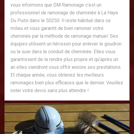
vous informons que DM Ramonage c’est un
professionnel de ramonage de cheminée à La Haye
Du Puits dans le 50250. Il reste habitué dans ce
milieu et vous garantit de bien ramoner votre
cheminée par la méthode de ramonage manuel. Ses
équipes utilisent un hérisson pour enlever le goudron
ou la suie dans le conduit de cheminée. Elles vous
garantissent de la rendre plus propre et qu’après un
an elles viendront vous offrir encore ses prestations.
Et chaque année, vous obtenez les meilleurs
ramonages bien plus efficaces que le dernier. Veuillez
noter votre devis sans plus attendre !