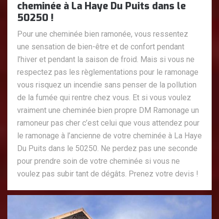
cheminée à La Haye Du Puits dans le
50250 !
Pour une cheminée bien ramonée, vous ressentez
une sensation de bien-être et de confort pendant
l’hiver et pendant la saison de froid. Mais si vous ne
respectez pas les règlementations pour le ramonage
vous risquez un incendie sans penser de la pollution
de la fumée qui rentre chez vous. Et si vous voulez
vraiment une cheminée bien propre DM Ramonage un
ramoneur pas cher c’est celui que vous attendez pour
le ramonage à l’ancienne de votre cheminée à La Haye
Du Puits dans le 50250. Ne perdez pas une seconde
pour prendre soin de votre cheminée si vous ne
voulez pas subir tant de dégâts. Prenez votre devis !