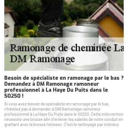
Besoin de spécialiste en ramonage par le bas ?
Demandez à DM Ramonage ramoneur
professionnel à La Haye Du Puits dans le
50250 !
Si vous avez besoin de spécialiste en ramonage par le bas,
n’hésitez pas à demander à DM Ramonage ramoneur
professionnel à La Haye Du Puits dans le 50250. Cette intervention
nécessite une brosse afin d’enlever les saletés de votre conduit en
grattant avec la brosse hérisson. C’est le nettoyage par intérieur