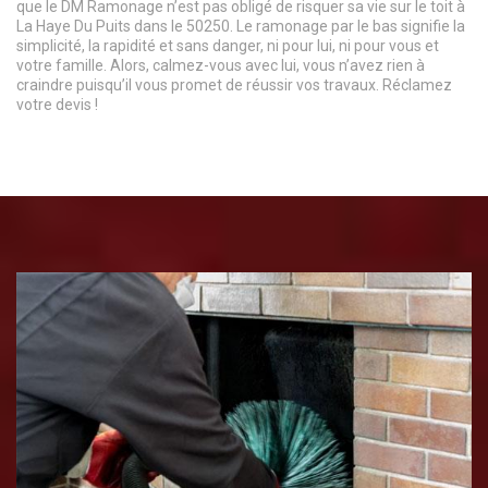
que le DM Ramonage n’est pas obligé de risquer sa vie sur le toit à
La Haye Du Puits dans le 50250. Le ramonage par le bas signifie la
simplicité, la rapidité et sans danger, ni pour lui, ni pour vous et
votre famille. Alors, calmez-vous avec lui, vous n’avez rien à
craindre puisqu’il vous promet de réussir vos travaux. Réclamez
votre devis !