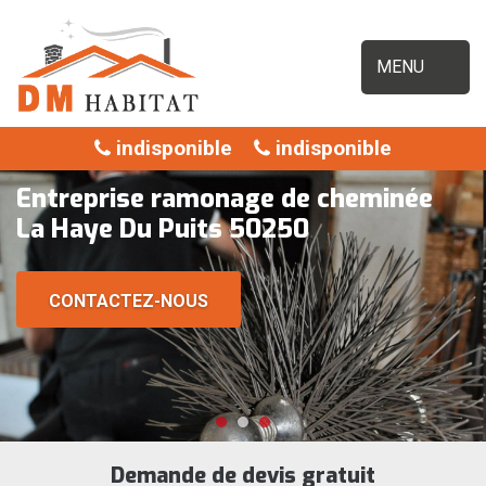
MENU
indisponible
indisponible
Entreprise ramonage de cheminée
La Haye Du Puits 50250
CONTACTEZ-NOUS
Demande de devis gratuit