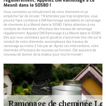
régulièrement. Appelez DM Ramonage à Le
Mesnil dans le 50580 !
Vous constatez un refoulement de votre cheminée et ça
empêche l’air de circuler ? N’attendez pas trop longtemps, vous
pouvez faire confiance à DM Ramonage spécialiste en ramonage
de cheminée à Le Mesnil dans le 50580. Faites attention à vos
conduits de cheminée, effectuez des travaux de ramonage
régulièrement. Appelez DM Ramonage à Le Mesnil dans le 50580.
Dès que vous constatez que le goudron s’accumule très vite sur le
conduit de votre cheminée, accomplissez des travaux de
ramonage au moins 2 fois par an. Après ces interventions, votre
cheminée effectuera de nouveau sa fonction. Elle assurera de
nouveau de donner de la chaleur pour tout le monde !