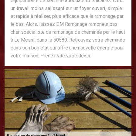
équipements de sécurité adéquats et efficaces. C’est
un travail moins salissant sur un foyer ouvert, simple
et rapide à réaliser, plus efficace que le ramonage par
le bas. Alors, laissez DM Ramonage ramoneur pas
cher spécialiste de ramonage de cheminée par le haut
à Le Mesnil dans le 50580. Retrouvez votre cheminée
dans son bon état qui offre une nouvelle énergie pour
votre maison. Prenez vite votre devis !