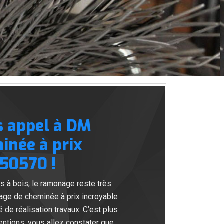
s appel à DM
née à prix
 50570 !
s à bois, le ramonage reste très
age de cheminée à prix incroyable
de réalisation travaux. C’est plus
entions, vous allez constater que