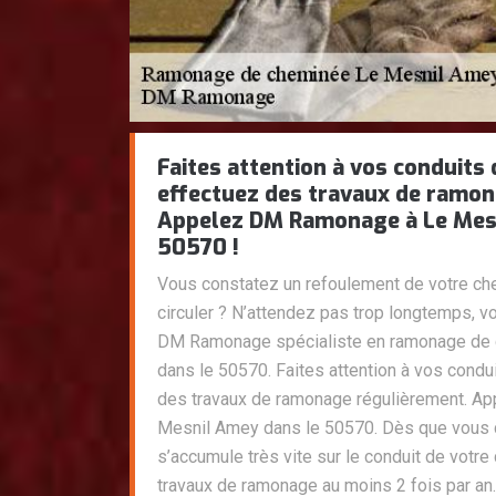
Faites attention à vos conduits
effectuez des travaux de ramon
Appelez DM Ramonage à Le Mes
50570 !
Vous constatez un refoulement de votre che
circuler ? N’attendez pas trop longtemps, v
DM Ramonage spécialiste en ramonage de
dans le 50570. Faites attention à vos cond
des travaux de ramonage régulièrement. 
Mesnil Amey dans le 50570. Dès que vous 
s’accumule très vite sur le conduit de vot
travaux de ramonage au moins 2 fois par an.