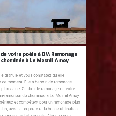
 de votre poêle à DM Ramonage
 cheminée à Le Mesnil Amey
le granulé et vous constatez qu’elle
n ce moment. Elle a besoin de ramonage
t plus saine. Confiez le ramonage de votre
an-ramoneur de cheminée à Le Mesnil Amey
s sérieux et compétent pour un ramonage plus
us, avec la propreté et la bonne utilisation
plein confort et sécurité. Alors, si vous