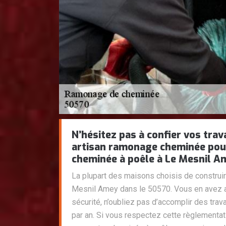
N’hésitez pas à confier vos tr
artisan ramonage cheminée pou
cheminée à poêle à Le Mesnil A
La plupart des maisons choisis de construi
Mesnil Amey dans le 50570. Vous en avez au
sécurité, n’oubliez pas d’accomplir des tra
par an. Si vous respectez cette règlementat