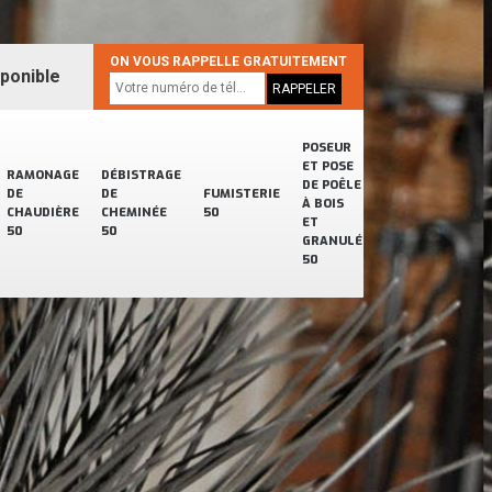
ON VOUS RAPPELLE GRATUITEMENT
sponible
POSEUR
ET POSE
RAMONAGE
DÉBISTRAGE
DE POÊLE
DE
DE
FUMISTERIE
À BOIS
CHAUDIÈRE
CHEMINÉE
50
ET
50
50
GRANULÉ
50