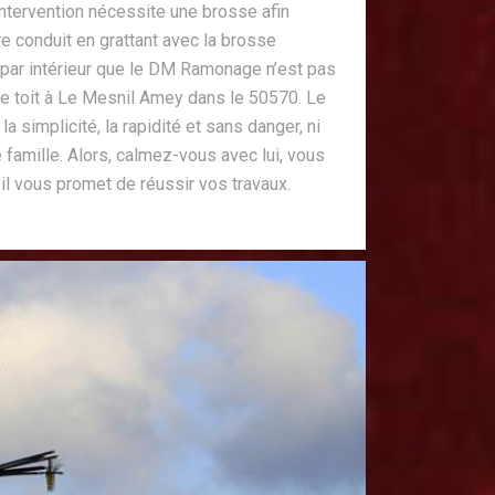
ntervention nécessite une brosse afin
re conduit en grattant avec la brosse
 par intérieur que le DM Ramonage n’est pas
 le toit à Le Mesnil Amey dans le 50570. Le
a simplicité, la rapidité et sans danger, ni
re famille. Alors, calmez-vous avec lui, vous
’il vous promet de réussir vos travaux.