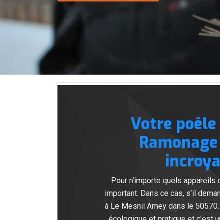
Votre poêle
Ramonage 
incroya
Pour n’importe quels appareils 
important. Dans ce cas, s’il dem
à Le Mesnil Amey dans le 50570. S
écologique et pratique et c’est 