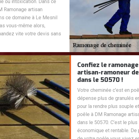
 ou intoxication. Dans ce
 DM Ramonage artisan
ns ce domaine à Le Mesnil
pas vous-même alors,
andez vite votre devis sans
Confiez le ramonage
artisan-ramoneur de
dans le 50570 !
Votre cheminée c'est en poê
dépense plus de granulés e
pour la rendre plus souple e
poêle à DM Ramonage artis
dans le 50570. C’est le plu
économique et rentable. De pl
de votre poêle vous vivez en 