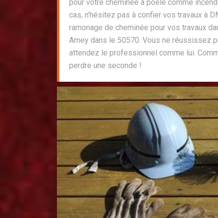
pour votre cheminée à poêle comme incendie
cas, n’hésitez pas à confier vos travaux à
ramonage de cheminée pour vos travaux da
Amey dans le 50570. Vous ne réussissez 
attendez le professionnel comme lui. Comm
perdre une seconde !