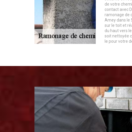
de votre chemi
contact avec 
ramonage de c
Amey dans le 
sur le toit et 
du haut vers l
soit nettoyée 
le pour votre de