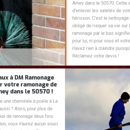
Amey dans le 50570. Cette i
d’enlever les saletés de vot
hérisson. C’est le nettoyage
obligé de risquer sa vie sur
ramonage par le bas signifie l
pour lui, ni pour vous et vot
n’avez rien à craindre puisqu
Réclamez votre devis !
avaux à DM Ramonage
r votre ramonage de
mey dans le 50570 !
re une cheminée à poêle à Le
ssi ? Alors, pour plus de
vaux de ramonage deux fois
ion, vous n’aurez aucun souci