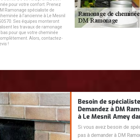
née pour votre confort. Prenez
DM Ramonage spécialiste de
heminée à l'ancienne à Le Mesnil
50570. Ses équipes monteront
réalisent les travaux de ramonage
e bas pour que votre cheminée
complètement. Alors, contactez-
vis !
Besoin de spécialist
Demandez à DM Ramo
à Le Mesnil Amey da
Si vous avez besoin de spéci
pas à demander à DM Ramon