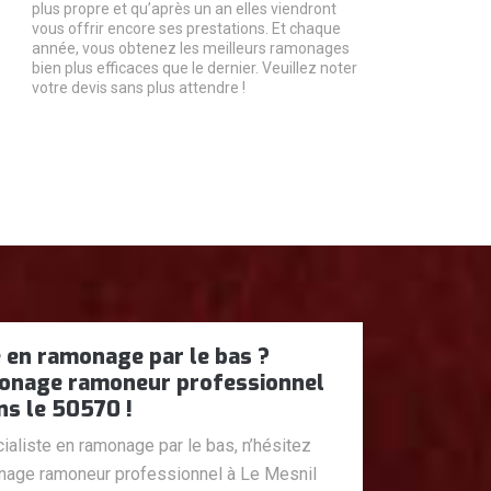
plus propre et qu’après un an elles viendront
vous offrir encore ses prestations. Et chaque
année, vous obtenez les meilleurs ramonages
bien plus efficaces que le dernier. Veuillez noter
votre devis sans plus attendre !
e en ramonage par le bas ?
nage ramoneur professionnel
ns le 50570 !
aliste en ramonage par le bas, n’hésitez
age ramoneur professionnel à Le Mesnil