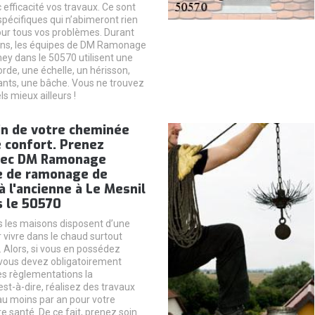
efficacité vos travaux. Ce sont
spécifiques qui n’abimeront rien
ur tous vos problèmes. Durant
ions, les équipes de DM Ramonage
ey dans le 50570 utilisent une
rde, une échelle, un hérisson,
ants, une bâche. Vous ne trouvez
s mieux ailleurs !
in de votre cheminée
 confort. Prenez
vec DM Ramonage
te de ramonage de
 l'ancienne à Le Mesnil
 le 50570
 les maisons disposent d’une
vivre dans le chaud surtout
. Alors, si vous en possédez
vous devez obligatoirement
les règlementations la
st-à-dire, réalisez des travaux
u moins par an pour votre
re santé. De ce fait, prenez soin