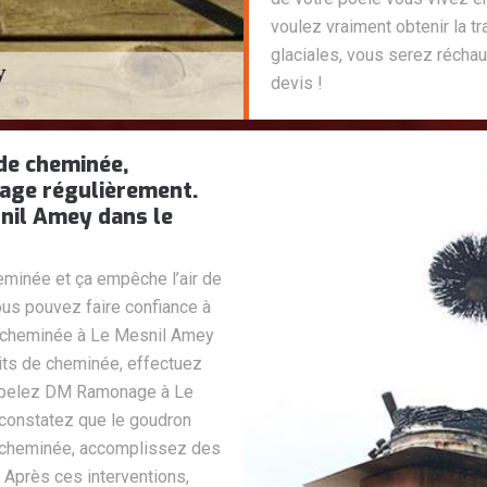
voulez vraiment obtenir la tr
glaciales, vous serez réchau
devis !
 de cheminée,
age régulièrement.
nil Amey dans le
minée et ça empêche l’air de
ous pouvez faire confiance à
 cheminée à Le Mesnil Amey
uits de cheminée, effectuez
Appelez DM Ramonage à Le
constatez que le goudron
re cheminée, accomplissez des
 Après ces interventions,