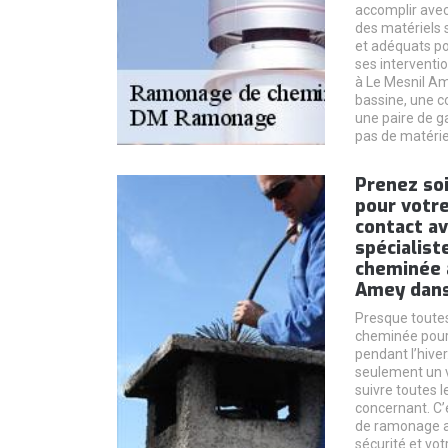
accomplir avec 
des matériels 
et adéquats po
ses intervent
à Le Mesnil Am
bassine, une co
une paire de g
pas de matériel
Prenez so
pour votre
contact a
spécialis
cheminée à
Amey dans
Presque toutes
cheminée pour 
pendant l’hiver
seulement un 
suivre toutes 
concernant. C’e
de ramonage a
sécurité et vot