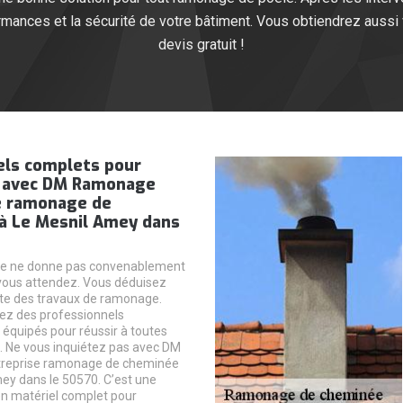
rmances et la sécurité de votre bâtiment. Vous obtiendrez aussi 
devis gratuit !
els complets pour
 avec DM Ramonage
e ramonage de
à Le Mesnil Amey dans
e ne donne pas convenablement
vous attendez. Vous déduisez
ite des travaux de ramonage.
ez des professionnels
équipés pour réussir à toutes
 Ne vous inquiétez pas avec DM
reprise ramonage de cheminée
ey dans le 50570. C’est une
en matériel complet pour