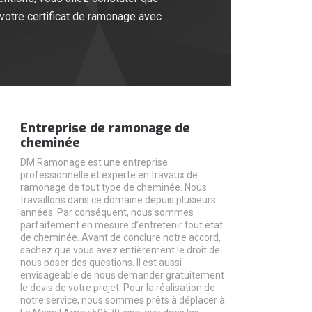
votre certificat de ramonage avec
Entreprise de ramonage de
cheminée
DM Ramonage est une entreprise
professionnelle et experte en travaux de
ramonage de tout type de cheminée. Nous
travaillons dans ce domaine depuis plusieurs
années. Par conséquent, nous sommes
parfaitement en mesure d’entretenir tout état
de cheminée. Avant de conclure notre accord,
sachez que vous avez entièrement le droit de
nous poser des questions. Il est aussi
envisageable de nous demander gratuitement
le devis de votre projet. Pour la réalisation de
notre service, nous sommes prêts à déplacer à