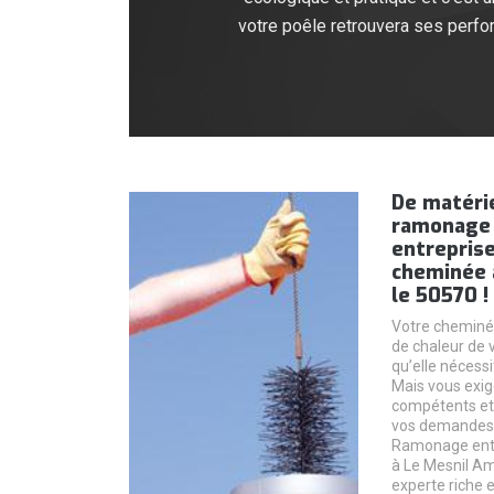
votre poêle retrouvera ses perfo
De matéri
ramonage
entrepris
cheminée 
le 50570 !
Votre cheminé
de chaleur de 
qu’elle nécess
Mais vous exig
compétents et 
vos demandes.
Ramonage ent
à Le Mesnil Am
experte riche 