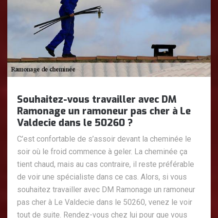
Souhaitez-vous travailler avec DM
Ramonage un ramoneur pas cher à Le
Valdecie dans le 50260 ?
C’est confortable de s’assoir devant la cheminée le
soir où le froid commence à geler. La cheminée ça
tient chaud, mais au cas contraire, il reste préférable
de voir une spécialiste dans ce cas. Alors, si vous
souhaitez travailler avec DM Ramonage un ramoneur
pas cher à Le Valdecie dans le 50260, venez le voir
tout de suite. Rendez-vous chez lui pour que vous