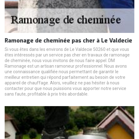
Ramonage de cheminée pas cher à Le Valdecie
Si vous êtes dans les environs de Le Valdecie 50260 et que vous
êtes intéressés par un service pas cher en travaux de ramonage
de cheminée, nous vous invitons de nous faire appel. DM
Ramonage est un artisan ramoneur professionnel. Nous avons
une connaissance qualifiée nous permettant de garantir le
meilleur entretien qui répond parfaitement au besoin de votre
appareil de chauffage. Alors, veuillez ne pas hésiter à nous
contacter pour que nous puissions vous apporter notre service
sans faute, profitable à prix très abordable.