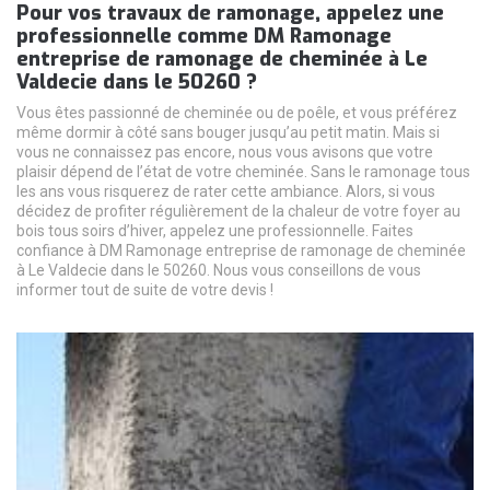
Pour vos travaux de ramonage, appelez une
professionnelle comme DM Ramonage
entreprise de ramonage de cheminée à Le
Valdecie dans le 50260 ?
Vous êtes passionné de cheminée ou de poêle, et vous préférez
même dormir à côté sans bouger jusqu’au petit matin. Mais si
vous ne connaissez pas encore, nous vous avisons que votre
plaisir dépend de l’état de votre cheminée. Sans le ramonage tous
les ans vous risquerez de rater cette ambiance. Alors, si vous
décidez de profiter régulièrement de la chaleur de votre foyer au
bois tous soirs d’hiver, appelez une professionnelle. Faites
confiance à DM Ramonage entreprise de ramonage de cheminée
à Le Valdecie dans le 50260. Nous vous conseillons de vous
informer tout de suite de votre devis !