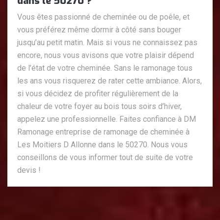
dans le 50270 ?
Vous êtes passionné de cheminée ou de poêle, et
vous préférez même dormir à côté sans bouger
jusqu’au petit matin. Mais si vous ne connaissez pas
encore, nous vous avisons que votre plaisir dépend
de l’état de votre cheminée. Sans le ramonage tous
les ans vous risquerez de rater cette ambiance. Alors,
si vous décidez de profiter régulièrement de la
chaleur de votre foyer au bois tous soirs d’hiver,
appelez une professionnelle. Faites confiance à DM
Ramonage entreprise de ramonage de cheminée à
Les Moitiers D Allonne dans le 50270. Nous vous
conseillons de vous informer tout de suite de votre
devis !