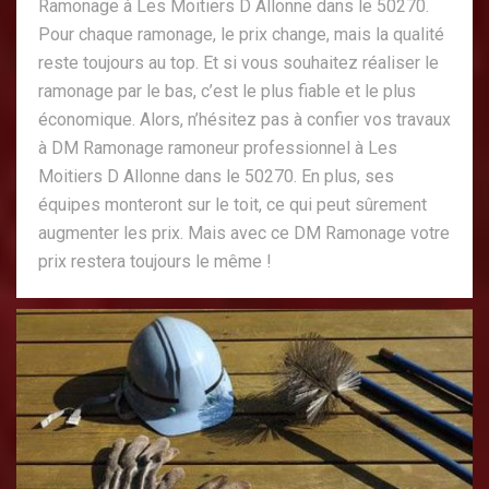
Ramonage à Les Moitiers D Allonne dans le 50270.
Pour chaque ramonage, le prix change, mais la qualité
reste toujours au top. Et si vous souhaitez réaliser le
ramonage par le bas, c’est le plus fiable et le plus
économique. Alors, n’hésitez pas à confier vos travaux
à DM Ramonage ramoneur professionnel à Les
Moitiers D Allonne dans le 50270. En plus, ses
équipes monteront sur le toit, ce qui peut sûrement
augmenter les prix. Mais avec ce DM Ramonage votre
prix restera toujours le même !