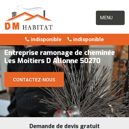
MENU
indisponible
indisponible
Entreprise ramonage de cheminée
Les Moitiers D Allonne 50270
CONTACTEZ-NOUS
Demande de devis gratuit