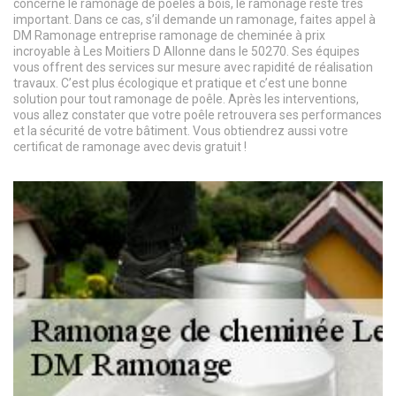
concerne le ramonage de poêles à bois, le ramonage reste très
important. Dans ce cas, s’il demande un ramonage, faites appel à
DM Ramonage entreprise ramonage de cheminée à prix
incroyable à Les Moitiers D Allonne dans le 50270. Ses équipes
vous offrent des services sur mesure avec rapidité de réalisation
travaux. C’est plus écologique et pratique et c’est une bonne
solution pour tout ramonage de poêle. Après les interventions,
vous allez constater que votre poêle retrouvera ses performances
et la sécurité de votre bâtiment. Vous obtiendrez aussi votre
certificat de ramonage avec devis gratuit !