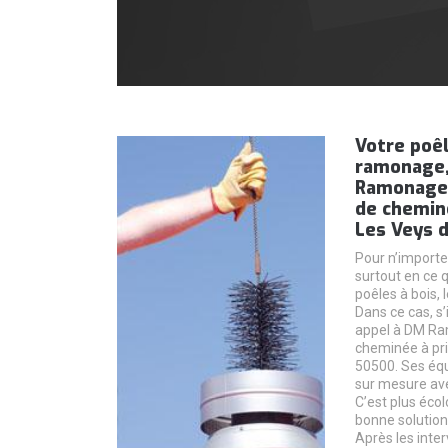
Votre poêl
ramonage,
Ramonage 
de cheminé
Les Veys d
Pour n’importe
surtout en ce 
poêles à bois,
Dans ce cas, s
appel à DM Ra
cheminée à pri
50500. Ses équ
sur mesure avec
C’est plus écol
bonne solution
Après les inter