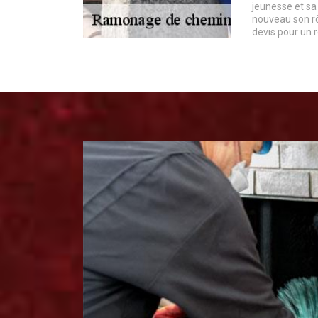
jeunesse et sa
nouveau son r
devis pour un ré