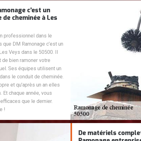
amonage c’est un
 de cheminée à Les
n professionnel dans le
s que DM Ramonage c’est un
es Veys dans le 50500. Il
it de bien ramoner votre
l. Ses équipes utilisent un
 dans le conduit de cheminée.
opre et qu’après un an elles
s. Et chaque année, vous
fficaces que le dernier.
e !
De matériels compl
Ramonage entrepris