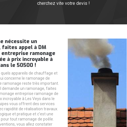
cherchez vite votre devis !
e nécessite un
 faites appel à DM
entreprise ramonage
e à prix incroyable à
ans le 50500 !
 quels appareils de chauffage et
qui concerne le ramonage de
 le ramonage reste très important.
’il demande un ramonage, faites
monage entreprise ramonage de
x incroyable à Les Veys dans le
ipes vous offrent des services
 rapidité de réalisation travaux.
ogique et pratique et c’est une
 pour tout ramonage de poêle.
ventions, vous allez constater