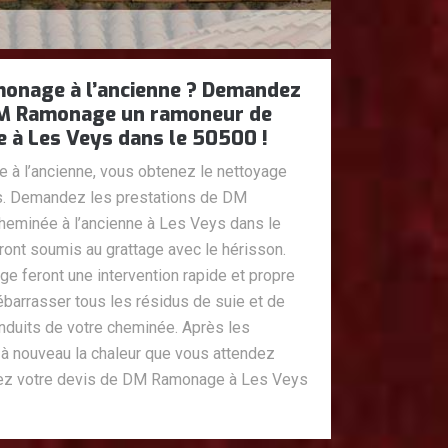
monage à l’ancienne ? Demandez
DM Ramonage un ramoneur de
e à Les Veys dans le 50500 !
e à l’ancienne, vous obtenez le nettoyage
as. Demandez les prestations de DM
eminée à l’ancienne à Les Veys dans le
ront soumis au grattage avec le hérisson.
 feront une intervention rapide et propre
ébarrasser tous les résidus de suie et de
nduits de votre cheminée. Après les
 à nouveau la chaleur que vous attendez
z votre devis de DM Ramonage à Les Veys