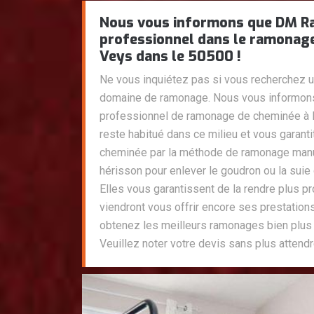
Nous vous informons que DM R
professionnel dans le ramonage
Veys dans le 50500 !
Ne vous inquiétez pas si vous recherchez u
domaine de ramonage. Nous vous informon
professionnel de ramonage de cheminée à L
reste habitué dans ce milieu et vous garant
cheminée par la méthode de ramonage manue
hérisson pour enlever le goudron ou la suie
Elles vous garantissent de la rendre plus pr
viendront vous offrir encore ses prestation
obtenez les meilleurs ramonages bien plus e
Veuillez noter votre devis sans plus attendr