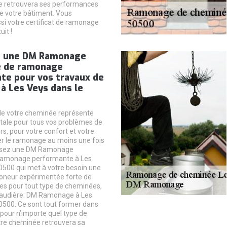
e retrouvera ses performances
de votre bâtiment. Vous
si votre certificat de ramonage
uit !
z une DM Ramonage
e de ramonage
te pour vos travaux de
à Les Veys dans le
e votre cheminée représente
tale pour tous vos problèmes de
s, pour votre confort et votre
ser le ramonage au moins une fois
issez une DM Ramonage
 ramonage performante à Les
0500 qui met à votre besoin une
oneur expérimentée forte de
es pour tout type de cheminées,
haudière. DM Ramonage à Les
0500. Ce sont tout former dans
pour n’importe quel type de
re cheminée retrouvera sa