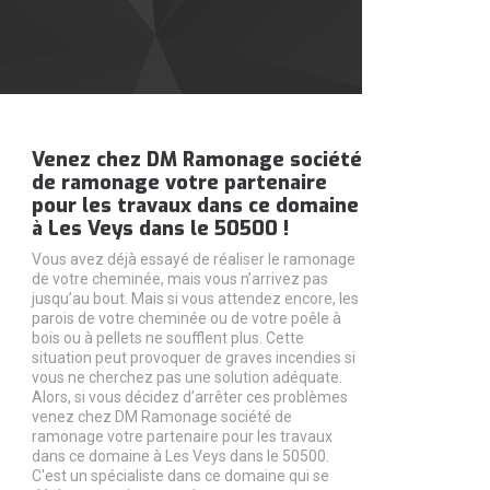
Venez chez DM Ramonage société
de ramonage votre partenaire
pour les travaux dans ce domaine
à Les Veys dans le 50500 !
Vous avez déjà essayé de réaliser le ramonage
de votre cheminée, mais vous n’arrivez pas
jusqu’au bout. Mais si vous attendez encore, les
parois de votre cheminée ou de votre poêle à
bois ou à pellets ne soufflent plus. Cette
situation peut provoquer de graves incendies si
vous ne cherchez pas une solution adéquate.
Alors, si vous décidez d’arrêter ces problèmes
venez chez DM Ramonage société de
ramonage votre partenaire pour les travaux
dans ce domaine à Les Veys dans le 50500.
C'est un spécialiste dans ce domaine qui se