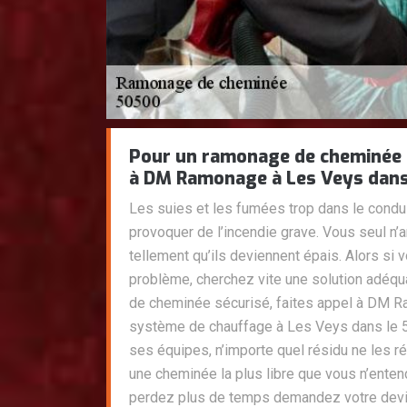
Pour un ramonage de cheminée s
à DM Ramonage à Les Veys dans
Les suies et les fumées trop dans le condu
provoquer de l’incendie grave. Vous seul n’a
tellement qu’ils deviennent épais. Alors si
problème, cherchez vite une solution adéqu
de cheminée sécurisé, faites appel à DM R
système de chauffage à Les Veys dans le 5
ses équipes, n’importe quel résidu ne les 
une cheminée la plus libre que vous n’enten
perdez plus de temps demandez votre dev