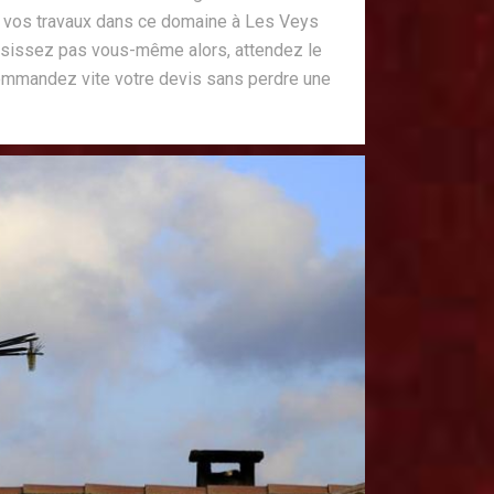
vos travaux dans ce domaine à Les Veys
ssissez pas vous-même alors, attendez le
ommandez vite votre devis sans perdre une