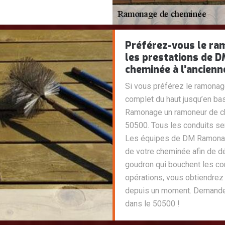
Préférez-vous le ra
les prestations de 
cheminée à l’ancienn
Si vous préférez le ramonag
complet du haut jusqu’en b
Ramonage un ramoneur de ch
50500. Tous les conduits se
Les équipes de DM Ramonage
de votre cheminée afin de d
goudron qui bouchent les co
opérations, vous obtiendrez
depuis un moment. Demande
dans le 50500 !