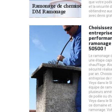
que votre poêl
et la sécurité 
obtiendrez aus
avec devis grat
Choisisse
entrepris
performan
ramonage 
50500 !
Le ramonage d
une étape capi
chauffage. Alor
sécurité réali
par an. Chois
entreprise de
Veys dans le 5
équipe de ram
plusieurs anné
de poêle ou c
Veys dans le 5
ce domaine et 
ramonage. Vot