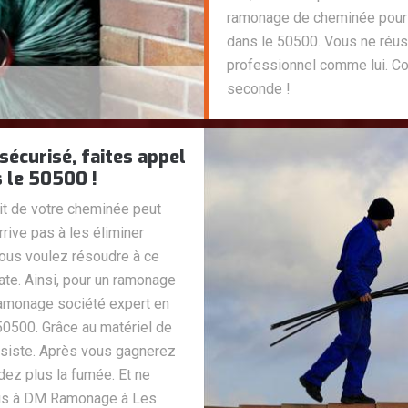
ramonage de cheminée pour 
dans le 50500. Vous ne réu
professionnel comme lui. C
seconde !
écurisé, faites appel
 le 50500 !
it de votre cheminée peut
rrive pas à les éliminer
 vous voulez résoudre à ce
ate. Ainsi, pour un ramonage
amonage société expert en
0500. Grâce au matériel de
résiste. Après vous gagnerez
dez plus la fumée. Et ne
is à DM Ramonage à Les