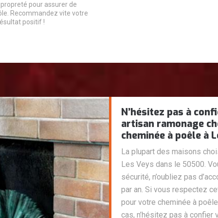
 propreté pour assurer de
ôle. Recommandez vite votre
sultat positif !
N’hésitez pas à con
artisan ramonage ch
cheminée à poêle à L
La plupart des maisons choi
Les Veys dans le 50500. Vou
sécurité, n’oubliez pas d’ac
par an. Si vous respectez ce
pour votre cheminée à poêle
cas, n’hésitez pas à confie