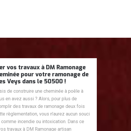
fier vos travaux à DM Ramonage
eminée pour votre ramonage de
es Veys dans le 50500 !
sis de construire une cheminée à poêle à
s en avez aussi ? Alors, pour plus de
complir des travaux de ramonage deux fois
tte règlementation, vous n’aurez aucun souci
 comme incendie ou intoxication. Dans ce
r vos travaux à DM Ramonage artisan