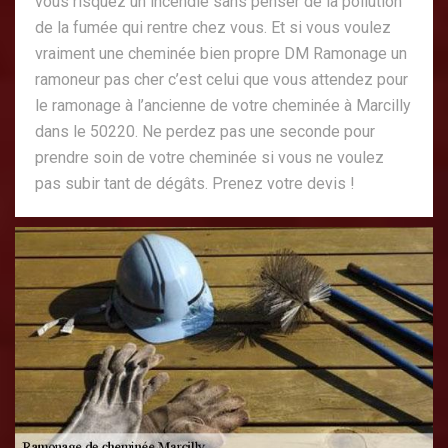
vous risquez un incendie sans penser de la pollution
de la fumée qui rentre chez vous. Et si vous voulez
vraiment une cheminée bien propre DM Ramonage un
ramoneur pas cher c’est celui que vous attendez pour
le ramonage à l’ancienne de votre cheminée à Marcilly
dans le 50220. Ne perdez pas une seconde pour
prendre soin de votre cheminée si vous ne voulez
pas subir tant de dégâts. Prenez votre devis !