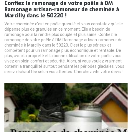
Confiez le ramonage de votre poêle à DM
Ramonage artisan-ramoneur de cheminée à
Marcilly dans le 50220 !
Votre cheminée c'est en poêle granulé et vous constatez qu’elle
dépense plus de granulés en ce moment. Elle a besoin de
ramonage pour la rendre plus souple et plus saine. Confiez le
ramonage de votre poêle à DM Ramonage artisan-ramoneur de
cheminée à Marcilly dans le 50220. C’est le plus sérieux et
compétent pour un ramonage plus économique et rentable. De
plus, avec la propreté et la bonne utilisation de votre poêle vous
vivez en plein confort et sécurité. Alors, si vous voulez vraiment
obtenir la tranquillité surtout pendant les périodes glaciales, vous
serez réchauffée selon vos attentes. Cherchez vite votre devis !