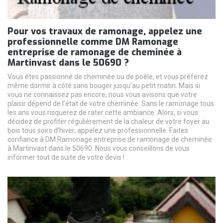
Pour vos travaux de ramonage, appelez une
professionnelle comme DM Ramonage
entreprise de ramonage de cheminée à
Martinvast dans le 50690 ?
Vous êtes passionné de cheminée ou de poêle, et vous préférez
même dormir à côté sans bouger jusqu’au petit matin. Mais si
vous ne connaissez pas encore, nous vous avisons que votre
plaisir dépend de l’état de votre cheminée. Sans le ramonage tous
les ans vous risquerez de rater cette ambiance. Alors, si vous
décidez de profiter régulièrement de la chaleur de votre foyer au
bois tous soirs d’hiver, appelez une professionnelle. Faites
confiance à DM Ramonage entreprise de ramonage de cheminée
à Martinvast dans le 50690. Nous vous conseillons de vous
informer tout de suite de votre devis !