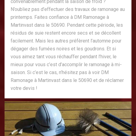
convenablement pendant la saison de froid ?
N’oubliez pas d’effectuer des travaux de ramonage au
printemps. Faites confiance à DM Ramonage à
Martinvast dans le 50690. Pendant cette période, les
résidus de suie restent encore secs et se décollent
facilement. Mais les autres préfèrent l’automne pour
dégager des fumées noires et les goudrons. Et si
vous aimez tant vous réchauffer pendant l’hiver, le
mieux pour vous c’est d’accomplir le ramonage à mi-
saison. Si c’est le cas, n’hésitez pas à voir DM
Ramonage à Martinvast dans le 50690 et de réclamer
votre devis !