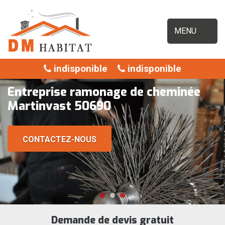
MENU
indisponible
indisponible
Entreprise ramonage de cheminée
Martinvast 50690
CONTACTEZ-NOUS
Demande de devis gratuit