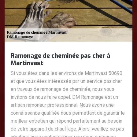
Ramonage de cheminée pas cher à
Martinvast
Si vous êtes dans les environs de Martinvast 50690
et que vous êtes intéressés par un service pas cher
en travaux de ramonage de cheminée, nous vous
invitons de nous faire appel. DM Ramonage est un
artisan ramoneur professionnel. Nous avons une
connaissance qualifiée nous permettant de garantir le
meilleur entretien qui répond parfaitement au besoin
de votre appareil de chauffage. Alors, veuillez ne pas
hésiter à nous contacter pour que nous puissions