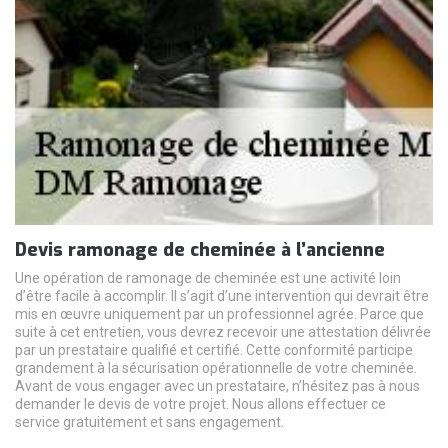
Devis ramonage de cheminée à l’ancienne
Une opération de ramonage de cheminée est une activité loin
d’être facile à accomplir. Il s’agit d’une intervention qui devrait être
mis en œuvre uniquement par un professionnel agrée. Parce que
suite à cet entretien, vous devrez recevoir une attestation délivrée
par un prestataire qualifié et certifié. Cette conformité participe
grandement à la sécurisation opérationnelle de votre cheminée.
Avant de vous engager avec un prestataire, n’hésitez pas à nous
demander le devis de votre projet. Nous allons effectuer ce
service gratuitement et sans engagement.