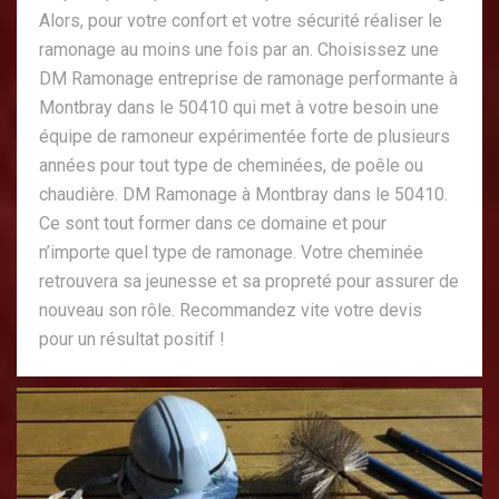
Alors, pour votre confort et votre sécurité réaliser le
ramonage au moins une fois par an. Choisissez une
DM Ramonage entreprise de ramonage performante à
Montbray dans le 50410 qui met à votre besoin une
équipe de ramoneur expérimentée forte de plusieurs
années pour tout type de cheminées, de poêle ou
chaudière. DM Ramonage à Montbray dans le 50410.
Ce sont tout former dans ce domaine et pour
n’importe quel type de ramonage. Votre cheminée
retrouvera sa jeunesse et sa propreté pour assurer de
nouveau son rôle. Recommandez vite votre devis
pour un résultat positif !