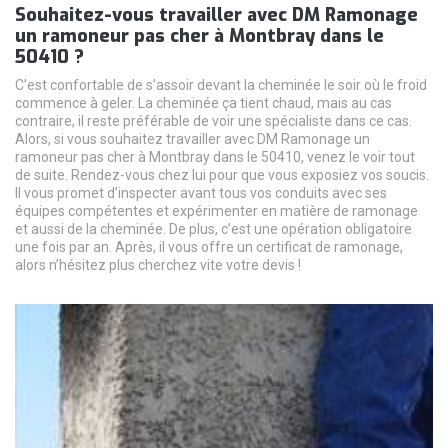
Souhaitez-vous travailler avec DM Ramonage
un ramoneur pas cher à Montbray dans le
50410 ?
C’est confortable de s’assoir devant la cheminée le soir où le froid
commence à geler. La cheminée ça tient chaud, mais au cas
contraire, il reste préférable de voir une spécialiste dans ce cas.
Alors, si vous souhaitez travailler avec DM Ramonage un
ramoneur pas cher à Montbray dans le 50410, venez le voir tout
de suite. Rendez-vous chez lui pour que vous exposiez vos soucis.
Il vous promet d’inspecter avant tous vos conduits avec ses
équipes compétentes et expérimenter en matière de ramonage
et aussi de la cheminée. De plus, c’est une opération obligatoire
une fois par an. Après, il vous offre un certificat de ramonage,
alors n’hésitez plus cherchez vite votre devis !