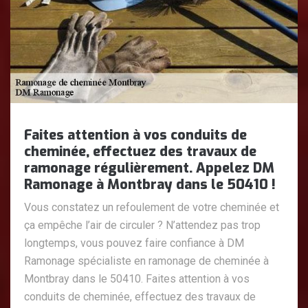
Faites attention à vos conduits de
cheminée, effectuez des travaux de
ramonage régulièrement. Appelez DM
Ramonage à Montbray dans le 50410 !
Vous constatez un refoulement de votre cheminée et
ça empêche l’air de circuler ? N’attendez pas trop
longtemps, vous pouvez faire confiance à DM
Ramonage spécialiste en ramonage de cheminée à
Montbray dans le 50410. Faites attention à vos
conduits de cheminée, effectuez des travaux de