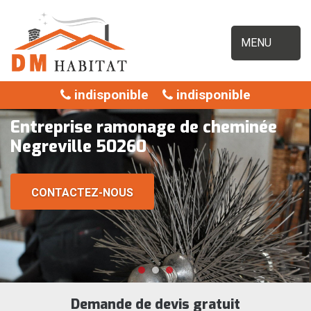
MENU
indisponible
indisponible
Entreprise ramonage de cheminée
Negreville 50260
CONTACTEZ-NOUS
Demande de devis gratuit