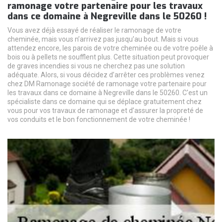
ramonage votre partenaire pour les travaux
dans ce domaine à Negreville dans le 50260 !
Vous avez déjà essayé de réaliser le ramonage de votre
cheminée, mais vous n’arrivez pas jusqu’au bout. Mais si vous
attendez encore, les parois de votre cheminée ou de votre poêle à
bois ou à pellets ne soufflent plus. Cette situation peut provoquer
de graves incendies si vous ne cherchez pas une solution
adéquate. Alors, si vous décidez d’arrêter ces problèmes venez
chez DM Ramonage société de ramonage votre partenaire pour
les travaux dans ce domaine à Negreville dans le 50260. C'est un
spécialiste dans ce domaine qui se déplace gratuitement chez
vous pour vos travaux de ramonage et d’assurer la propreté de
vos conduits et le bon fonctionnement de votre cheminée !