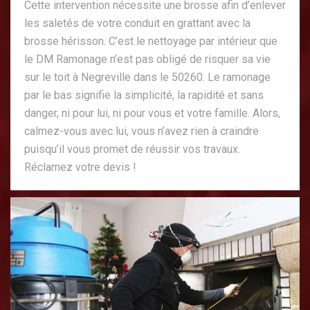
Cette intervention nécessite une brosse afin d’enlever
les saletés de votre conduit en grattant avec la
brosse hérisson. C’est le nettoyage par intérieur que
le DM Ramonage n’est pas obligé de risquer sa vie
sur le toit à Negreville dans le 50260. Le ramonage
par le bas signifie la simplicité, la rapidité et sans
danger, ni pour lui, ni pour vous et votre famille. Alors,
calmez-vous avec lui, vous n’avez rien à craindre
puisqu’il vous promet de réussir vos travaux.
Réclamez votre devis !