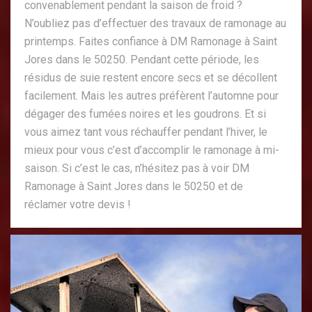
convenablement pendant la saison de froid ?
N’oubliez pas d’effectuer des travaux de ramonage au
printemps. Faites confiance à DM Ramonage à Saint
Jores dans le 50250. Pendant cette période, les
résidus de suie restent encore secs et se décollent
facilement. Mais les autres préfèrent l’automne pour
dégager des fumées noires et les goudrons. Et si
vous aimez tant vous réchauffer pendant l’hiver, le
mieux pour vous c’est d’accomplir le ramonage à mi-
saison. Si c’est le cas, n’hésitez pas à voir DM
Ramonage à Saint Jores dans le 50250 et de
réclamer votre devis !