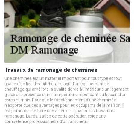
Travaux de ramonage de cheminée
Une cheminée est un matériel important pour tout type et tout
usage d’un lieu d’habitation. Il s’agit d’un équipement de
chauffage qui améliore la qualité de vie à l’intérieur d’un logement
grâce à la présence d’une température répondant au besoin d’un
corps humain. Pour que le fonctionnement d’une cheminée
n’apporte que des avantages pour les occupants de la maison, il
est primordial de faire une à deux fois par an les travaux de
ramonage. La réalisation de cette opération exige une
compétence professionnelle d’un ramoneur.