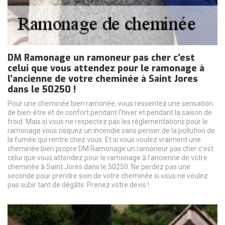
DM Ramonage un ramoneur pas cher c’est
celui que vous attendez pour le ramonage à
l’ancienne de votre cheminée à Saint Jores
dans le 50250 !
Pour une cheminée bien ramonée, vous ressentez une sensation
de bien-être et de confort pendant l’hiver et pendant la saison de
froid. Mais si vous ne respectez pas les règlementations pour le
ramonage vous risquez un incendie sans penser de la pollution de
la fumée qui rentre chez vous. Et si vous voulez vraiment une
cheminée bien propre DM Ramonage un ramoneur pas cher c’est
celui que vous attendez pour le ramonage à l’ancienne de votre
cheminée à Saint Jores dans le 50250. Ne perdez pas une
seconde pour prendre soin de votre cheminée si vous ne voulez
pas subir tant de dégâts. Prenez votre devis !