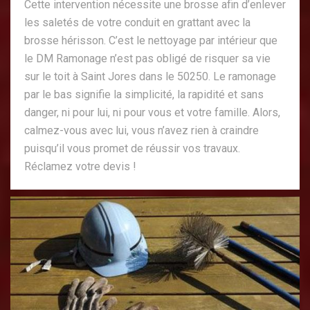
Cette intervention nécessite une brosse afin d’enlever
les saletés de votre conduit en grattant avec la
brosse hérisson. C’est le nettoyage par intérieur que
le DM Ramonage n’est pas obligé de risquer sa vie
sur le toit à Saint Jores dans le 50250. Le ramonage
par le bas signifie la simplicité, la rapidité et sans
danger, ni pour lui, ni pour vous et votre famille. Alors,
calmez-vous avec lui, vous n’avez rien à craindre
puisqu’il vous promet de réussir vos travaux.
Réclamez votre devis !