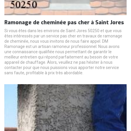
Ramonage de cheminée pas cher à Saint Jores
Si vous êtes dans les environs de Saint Jores 50250 et que vous
êtes intéressés par un service pas cher en travaux de ramonage
de cheminée, nous vous invitons de nous faire appel. DM
Ramonage est un artisan ramoneur professionnel. Nous avons
une connaissance qualifiée nous permettant de garantir le
meilleur entretien qui répond parfaitement au besoin de votre
appareil de chauffage. Alors, veuillez ne pas hésiter à nous
contacter pour que nous puissions vous apporter notre service
sans faute, profitable à prix très abordable.