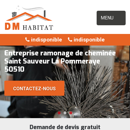
MENU
indisponible
indisponible
Entreprise ramonage de cheminée
Saint Sauveur La Pommeraye
50510
CONTACTEZ-NOUS
Demande de devis gratuit