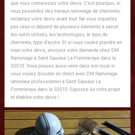
que vous connaissiez votre devis. C’est pourquoi, si
vous possédez des travaux ramonage de cheminée,
réclamez votre devis avant tout. Ne vous inquiétez
pas celui-ci dépend de plusieurs éléments à savoir
les outils utilisés, les technologies, le type de
cheminée, type d’accès. Et si vous voulez prendre en
main votre devis, envoyez votre demande chez DM
Ramonage à Saint Sauveur La Pommeraye dans le
50510. Vous pouvez aussi venir dans son local si
vous voulez discuter en direct avec DM Ramonage
ramoneur professionnel à Saint Sauveur La
Pommeraye dans le 50510. Exposez-lui votre projet
et établira votre devis !