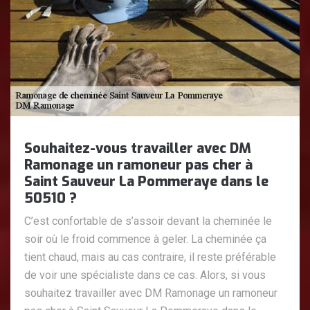
Souhaitez-vous travailler avec DM
Ramonage un ramoneur pas cher à
Saint Sauveur La Pommeraye dans le
50510 ?
C’est confortable de s’assoir devant la cheminée le
soir où le froid commence à geler. La cheminée ça
tient chaud, mais au cas contraire, il reste préférable
de voir une spécialiste dans ce cas. Alors, si vous
souhaitez travailler avec DM Ramonage un ramoneur