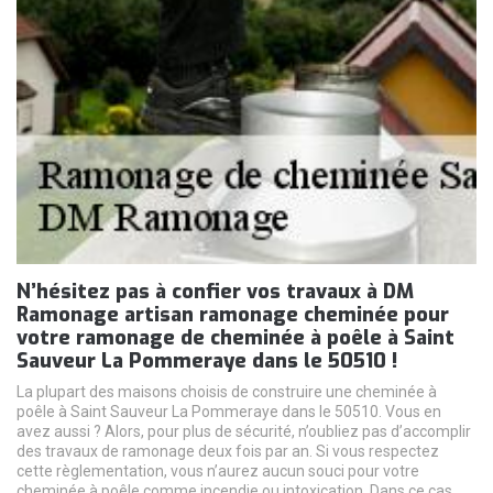
N’hésitez pas à confier vos travaux à DM
Ramonage artisan ramonage cheminée pour
votre ramonage de cheminée à poêle à Saint
Sauveur La Pommeraye dans le 50510 !
La plupart des maisons choisis de construire une cheminée à
poêle à Saint Sauveur La Pommeraye dans le 50510. Vous en
avez aussi ? Alors, pour plus de sécurité, n’oubliez pas d’accomplir
des travaux de ramonage deux fois par an. Si vous respectez
cette règlementation, vous n’aurez aucun souci pour votre
cheminée à poêle comme incendie ou intoxication. Dans ce cas,