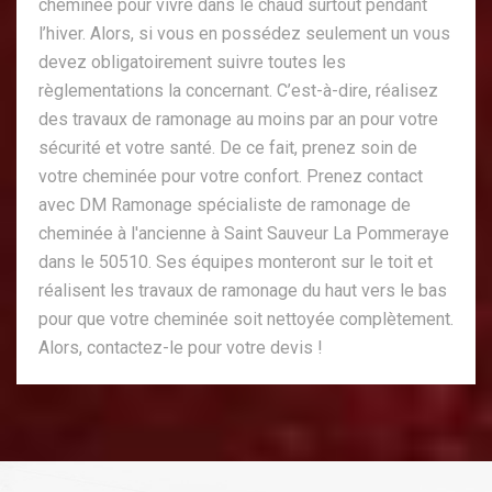
cheminée pour vivre dans le chaud surtout pendant
l’hiver. Alors, si vous en possédez seulement un vous
devez obligatoirement suivre toutes les
règlementations la concernant. C’est-à-dire, réalisez
des travaux de ramonage au moins par an pour votre
sécurité et votre santé. De ce fait, prenez soin de
votre cheminée pour votre confort. Prenez contact
avec DM Ramonage spécialiste de ramonage de
cheminée à l'ancienne à Saint Sauveur La Pommeraye
dans le 50510. Ses équipes monteront sur le toit et
réalisent les travaux de ramonage du haut vers le bas
pour que votre cheminée soit nettoyée complètement.
Alors, contactez-le pour votre devis !