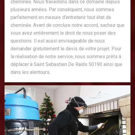
cheminée. Nous travaillons dans ce domaine depuis
plusieurs années. Par conséquent, nous sommes
parfaitement en mesure d’entretenir tout état de
cheminée. Avant de conclure notre accord, sachez que
vous avez entièrement le droit de nous poser des
questions. Il est aussi envisageable de nous
demander gratuitement le devis de votre projet. Pour
la réalisation de notre service, nous sommes prêts à
déplacer à Saint Sebastien De Raids 50190 ainsi que
dans les alentours.