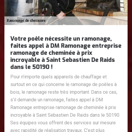
Votre poêle nécessite un ramonage,
faites appel à DM Ramonage entreprise
ramonage de cheminée à prix
incroyable à Saint Sebastien De Raids
dans le 50190 !
Pour n’importe quels appareils de chauffage et
surtout en ce qui concerne le ramonage de poêles à
bois, le ramonage reste très important. Dans ce cas,
s’il demande un ramonage, faites appel à DM
Ramonage entreprise ramonage de cheminée à prix
incroyable à Saint Sebastien De Raids dans le 50190.
Ses équipes vous offrent des services sur mesure
avec rapidité de réalisation travaux. C’est plus