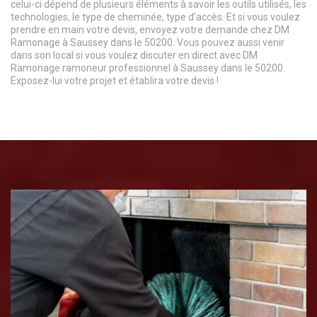
celui-ci dépend de plusieurs éléments à savoir les outils utilisés, les
technologies, le type de cheminée, type d’accès. Et si vous voulez
prendre en main votre devis, envoyez votre demande chez DM
Ramonage à Saussey dans le 50200. Vous pouvez aussi venir
dans son local si vous voulez discuter en direct avec DM
Ramonage ramoneur professionnel à Saussey dans le 50200.
Exposez-lui votre projet et établira votre devis !