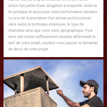
action fait partie d’une obligation à respecter selon la
loi juridique et aussi pour notre performance sanitaire.
Le prix de la prestation d’un artisan professionnel
varie selon la technique employée, le type de
cheminée ainsi que votre zone géographique. Pour
avoir une notion suffisamment étudiée définissant le
tarif de votre projet, veuillez-vous passer la demande
de devis de votre projet.