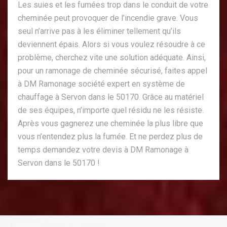
Les suies et les fumées trop dans le conduit de votre
cheminée peut provoquer de l’incendie grave. Vous
seul n’arrive pas à les éliminer tellement qu’ils
deviennent épais. Alors si vous voulez résoudre à ce
problème, cherchez vite une solution adéquate. Ainsi,
pour un ramonage de cheminée sécurisé, faites appel
à DM Ramonage société expert en système de
chauffage à Servon dans le 50170. Grâce au matériel
de ses équipes, n’importe quel résidu ne les résiste.
Après vous gagnerez une cheminée la plus libre que
vous n’entendez plus la fumée. Et ne perdez plus de
temps demandez votre devis à DM Ramonage à
Servon dans le 50170 !