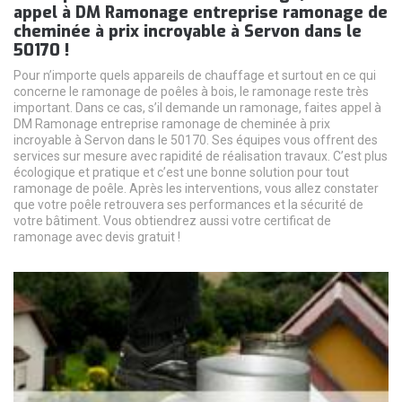
appel à DM Ramonage entreprise ramonage de
cheminée à prix incroyable à Servon dans le
50170 !
Pour n’importe quels appareils de chauffage et surtout en ce qui
concerne le ramonage de poêles à bois, le ramonage reste très
important. Dans ce cas, s’il demande un ramonage, faites appel à
DM Ramonage entreprise ramonage de cheminée à prix
incroyable à Servon dans le 50170. Ses équipes vous offrent des
services sur mesure avec rapidité de réalisation travaux. C’est plus
écologique et pratique et c’est une bonne solution pour tout
ramonage de poêle. Après les interventions, vous allez constater
que votre poêle retrouvera ses performances et la sécurité de
votre bâtiment. Vous obtiendrez aussi votre certificat de
ramonage avec devis gratuit !