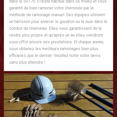
dans le 50170. Il reste habitué dans ce milieu et vous
garantit de bien ramoner votre cheminée par la
méthode de ramonage manuel. Ses équipes utilisent
un hérisson pour enlever le goudron ou la suie dans le
conduit de cheminée. Elles vous garantissent de la
rendre plus propre et qu’après un an elles viendront
vous offrir encore ses prestations. Et chaque année,
vous obtenez les meilleurs ramonages bien plus
efficaces que le dernier. Veuillez noter votre devis
sans plus attendre !