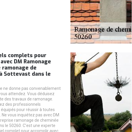
els complets pour
 avec DM Ramonage
e ramonage de
à Sottevast dans le
e ne donne pas convenablement
vous attendez. Vous déduisez
ite des travaux de ramonage.
ez des professionnels
équipés pour réussir à toutes
 Ne vous inquiétez pas avec DM
reprise ramonage de cheminée
ns le 50260. C’est une experte
iel complet pour accomplir avec