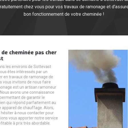
atuitement chez vous pour vos travaux de ramonage et d’assurer
bon fonctionnement de votre cheminée !
de cheminée pas cher
st
ans les environs de Sottevast
ous êtes intéressés par un
er en travaux de ramonage de
 vous invitons de nous faire
onage est un artisan ramoneur
. Nous avons une connaissance
 permettant de garantir le
tien qui répond parfaitement au
e appareil de chauffage. Alors,
s hésiter à nous contacter pour
ions vous apporter notre service
fitable à prix très abordable.