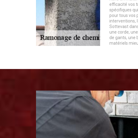
efficacité vos 
spécifiques qu
pour tous vos 
interventions,
Sottevast dans
une corde, une 
de gants, une 
matériels mieux