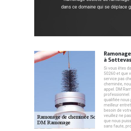
dans ce domaine qui se déplace gr
Ramonage 
à Sotteva
Si vous êtes d
50260 et que v
service pas ch
cheminée, nous
appel. DM Ram
professionnel
qualifiée nous
meilleur entre
besoin de votr
veuillez ne pa
que nous puiss
sans faute, pro