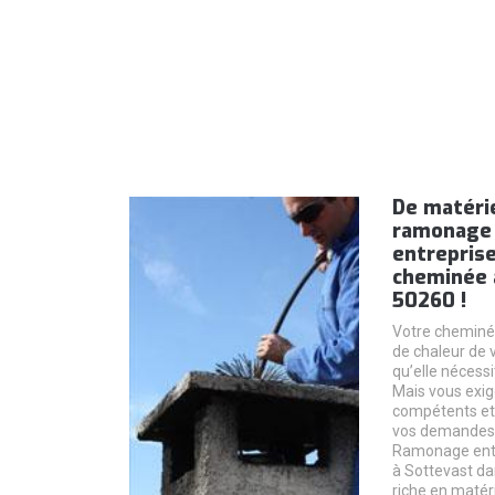
De matéri
ramonage
entrepris
cheminée 
50260 !
Votre cheminé
de chaleur de 
qu’elle nécess
Mais vous exig
compétents et 
vos demandes.
Ramonage ent
à Sottevast da
riche en matér