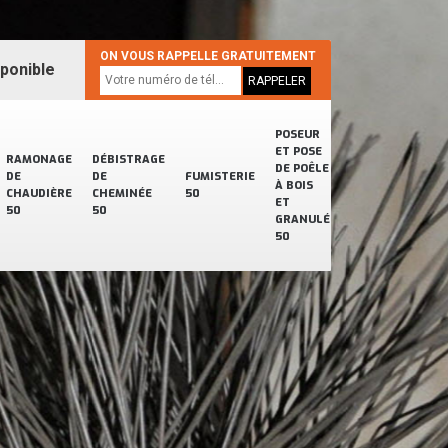
ON VOUS RAPPELLE GRATUITEMENT
sponible
POSEUR
ET POSE
RAMONAGE
DÉBISTRAGE
DE POÊLE
DE
DE
FUMISTERIE
À BOIS
CHAUDIÈRE
CHEMINÉE
50
ET
50
50
GRANULÉ
50