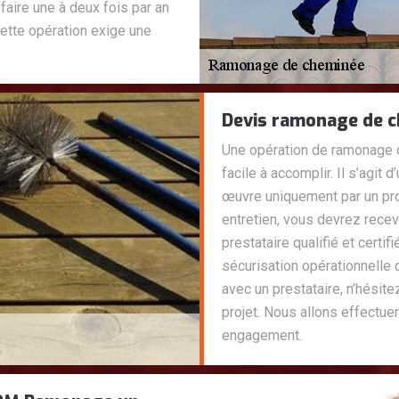
faire une à deux fois par an
cette opération exige une
Devis ramonage de c
Une opération de ramonage d
facile à accomplir. Il s’agit 
œuvre uniquement par un pro
entretien, vous devrez recevo
prestataire qualifié et certi
sécurisation opérationnelle
avec un prestataire, n’hésit
projet. Nous allons effectue
engagement.