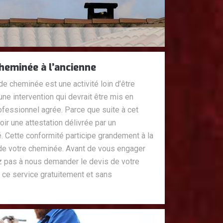
heminée à l’ancienne
e cheminée est une activité loin d’être
d’une intervention qui devrait être mis en
fessionnel agrée. Parce que suite à cet
ir une attestation délivrée par un
fié. Cette conformité participe grandement à la
 de votre cheminée. Avant de vous engager
ez pas à nous demander le devis de votre
r ce service gratuitement et sans