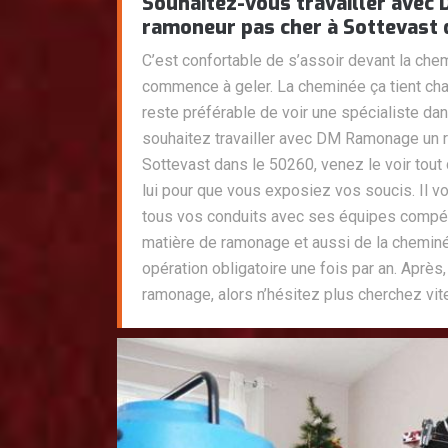
Souhaitez-vous travailler ave
ramoneur pas cher à Sottevast 
C’est confortable de s’assoir devant la chem
commence à geler. La cheminée ça tient chau
reste préférable de voir une spécialiste dan
souhaitez travailler avec DM Ramonage un 
Sottevast dans le 50260, venez le voir tou
lui pour que vous exposiez vos soucis. Il v
tous vos conduits avec ses équipes compé
matière de ramonage et aussi de la cheminé
opération obligatoire une fois par an. Après, 
ramonage, alors n’hésitez plus cherchez vite