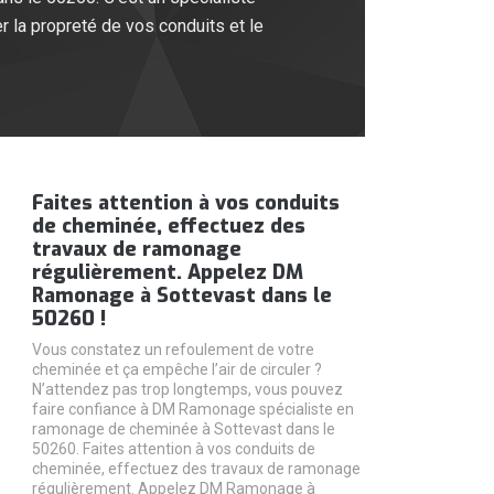
 la propreté de vos conduits et le
Faites attention à vos conduits
de cheminée, effectuez des
travaux de ramonage
régulièrement. Appelez DM
Ramonage à Sottevast dans le
50260 !
Vous constatez un refoulement de votre
cheminée et ça empêche l’air de circuler ?
N’attendez pas trop longtemps, vous pouvez
faire confiance à DM Ramonage spécialiste en
ramonage de cheminée à Sottevast dans le
50260. Faites attention à vos conduits de
cheminée, effectuez des travaux de ramonage
régulièrement. Appelez DM Ramonage à