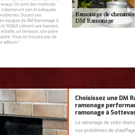
travaux. Ce sont des matériels
i n’abimeront rien et adéquats
problèmes. Durant ses
 les équipes de DM Ramonage à
 le 50260 utilisent une bassine,
échelle, un hérisson, une paire
bâche. Vous ne trouvez pas de
 ailleurs !
Choisissez une DM R
ramonage performan
ramonage à Sottevas
Le ramonage de votre chemin
vos problèmes de chauffage. 