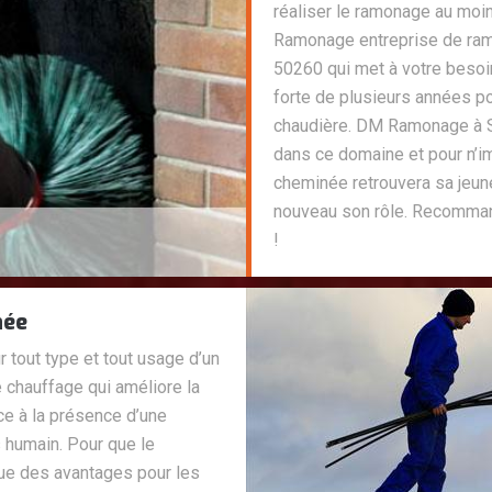
réaliser le ramonage au moi
Ramonage entreprise de ram
50260 qui met à votre beso
forte de plusieurs années p
chaudière. DM Ramonage à S
dans ce domaine et pour n’i
cheminée retrouvera sa jeun
nouveau son rôle. Recommand
!
née
 tout type et tout usage d’un
de chauffage qui améliore la
âce à la présence d’une
 humain. Pour que le
ue des avantages pour les