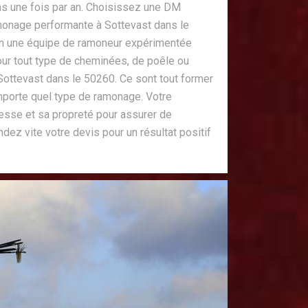
ns une fois par an. Choisissez une DM
onage performante à Sottevast dans le
in une équipe de ramoneur expérimentée
our tout type de cheminées, de poêle ou
ottevast dans le 50260. Ce sont tout former
mporte quel type de ramonage. Votre
esse et sa propreté pour assurer de
ez vite votre devis pour un résultat positif