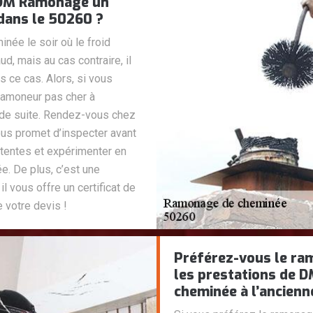
c DM Ramonage un
dans le 50260 ?
inée le soir où le froid
d, mais au cas contraire, il
s ce cas. Alors, si vous
ramoneur pas cher à
t de suite. Rendez-vous chez
ous promet d’inspecter avant
tentes et expérimenter en
e. De plus, c’est une
il vous offre un certificat de
 votre devis !
Préférez-vous le ra
les prestations de 
cheminée à l’ancienn