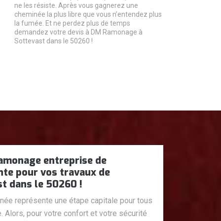
ne les résiste. Après vous gagnerez une
cheminée la plus libre que vous n’entendez plus
la fumée. Et ne perdez plus de temps
demandez votre devis à DM Ramonage à
Sottevast dans le 50260 !
amonage entreprise de
te pour vos travaux de
t dans le 50260 !
ée représente une étape capitale pour tous
Alors, pour votre confort et votre sécurité