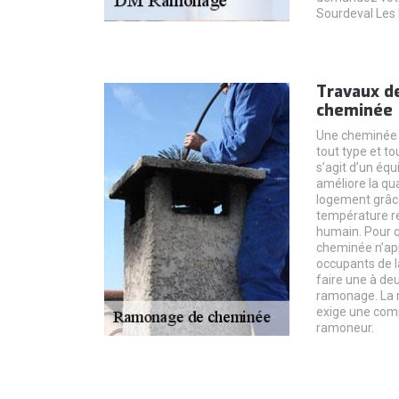
Sourdeval Les 
Travaux d
cheminée
Une cheminée e
tout type et tou
s’agit d’un éq
améliore la qual
logement grâce
température r
humain. Pour 
cheminée n’ap
occupants de la
faire une à deu
ramonage. La r
exige une com
ramoneur.