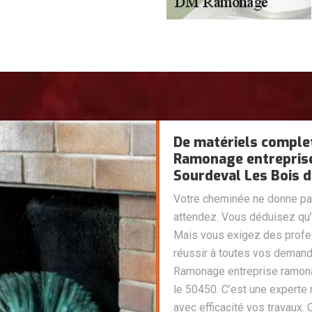
De matériels compl
Ramonage entrepris
Sourdeval Les Bois d
Votre cheminée ne donne pa
attendez. Vous déduisez qu’
Mais vous exigez des profe
réussir à toutes vos deman
Ramonage entreprise ramon
le 50450. C’est une experte 
avec efficacité vos travaux.