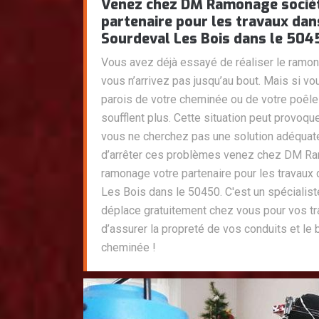
Venez chez DM Ramonage socié
partenaire pour les travaux dan
Sourdeval Les Bois dans le 504
Vous avez déjà essayé de réaliser le ramo
vous n’arrivez pas jusqu’au bout. Mais si vo
parois de votre cheminée ou de votre poêle 
soufflent plus. Cette situation peut provoqu
vous ne cherchez pas une solution adéquate
d’arrêter ces problèmes venez chez DM R
ramonage votre partenaire pour les travaux
Les Bois dans le 50450. C'est un spécialis
déplace gratuitement chez vous pour vos t
d’assurer la propreté de vos conduits et le
cheminée !