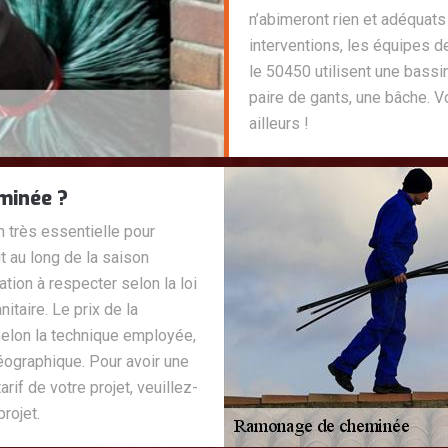
n’abimeront rien et adéquat
interventions, les équipes
le 50450 utilisent une bassin
paire de gants, une bâche. 
ailleurs !
minée ?
 très essentielle pour
t au long de la saison
gation à respecter selon la loi
itaire. Le prix de la
 selon la technique employée,
éographique. Pour avoir une
rif de votre projet, veuillez-
rojet.