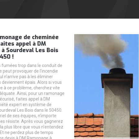
amonage de cheminée
faites appel à DM
à Sourdeval Les Bois
450 !
es fumées trop dans le conduit de
 peut provoquer de l’incendie
l n’arrive pas à les éliminer
s deviennent épais. Alors si vous
e à ce problème, cherchez vite
déquate. Ainsi, pour un ramonage
curisé, faites appel à DM
été expert en système de
urdeval Les Bois dans le 50450.
iel de ses équipes, n’importe
 les résiste. Après vous gagnerez
a plus libre que vous n’entendez
 Et ne perdez plus de temps
re devis à DM Ramonage à