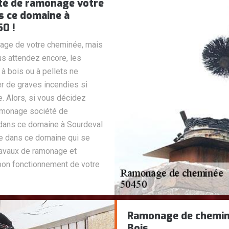
té de ramonage votre
s ce domaine à
50 !
nage de votre cheminée, mais
us attendez encore, les
à bois ou à pellets ne
er de graves incendies si
. Alors, si vous décidez
amonage société de
 dans ce domaine à Sourdeval
te dans ce domaine qui se
ravaux de ramonage et
 bon fonctionnement de votre
Ramonage de cheminé
Bois