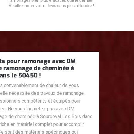
ramonages bien plus efficaces que le dernier.
Veuillez noter votre devis sans plus attendre !
ets pour ramonage avec DM
e ramonage de cheminée à
ans le 50450 !
s convenablement de chaleur de vous
elle nécessite des travaux de ramonage.
ssionnels compétents et équipés pour
des. Ne vous inquiétez pas avec DM
age de cheminée à Sourdeval Les Bois dans
riche en matériel complet pour accomplir
 Ce sont des matériels spécifiques qui