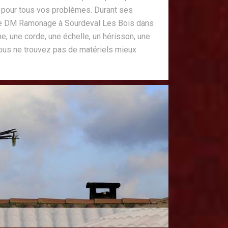
s pour tous vos problèmes. Durant ses
 de DM Ramonage à Sourdeval Les Bois dans
e, une corde, une échelle, un hérisson, une
Vous ne trouvez pas de matériels mieux