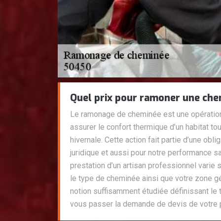
Quel prix pour ramoner une che
Le ramonage de cheminée est une opération
assurer le confort thermique d’un habitat tou
hivernale. Cette action fait partie d’une obli
juridique et aussi pour notre performance san
prestation d’un artisan professionnel varie
le type de cheminée ainsi que votre zone g
notion suffisamment étudiée définissant le ta
vous passer la demande de devis de votre p