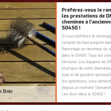
Préférez-vous le ra
les prestations de 
cheminée à l’ancienn
50450 !
Si vous préférez le ramonag
complet du haut jusqu’en b
Ramonage un ramoneur de ch
dans le 50450. Tous les con
hérisson. Les équipes de D
et propre de votre cheminée
suie et de goudron qui bouc
les opérations, vous obtien
depuis un moment. Demande
Les Bois dans le 50450 !