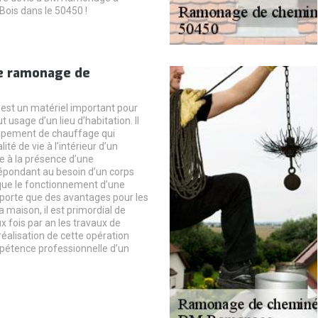
Bois dans le 50450 !
e ramonage de
st un matériel important pour
t usage d’un lieu d’habitation. Il
uipement de chauffage qui
ité de vie à l’intérieur d’un
 à la présence d’une
épondant au besoin d’un corps
que le fonctionnement d’une
porte que des avantages pour les
 maison, il est primordial de
x fois par an les travaux de
éalisation de cette opération
pétence professionnelle d’un