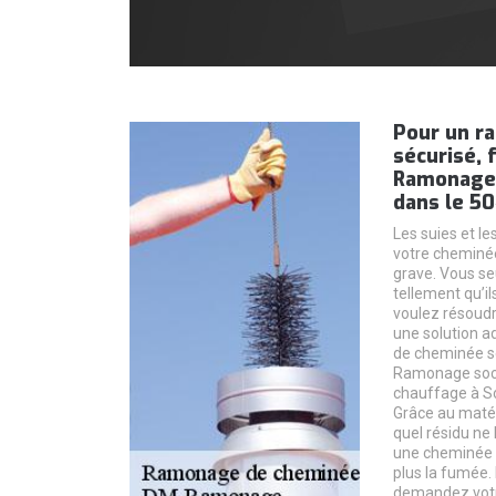
Pour un r
sécurisé, 
Ramonage 
dans le 50
Les suies et l
votre cheminée
grave. Vous seu
tellement qu’il
voulez résoudr
une solution a
de cheminée sé
Ramonage soci
chauffage à So
Grâce au matér
quel résidu ne
une cheminée l
plus la fumée.
demandez vot