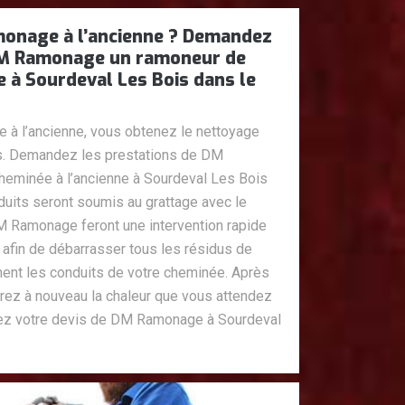
monage à l’ancienne ? Demandez
DM Ramonage un ramoneur de
e à Sourdeval Les Bois dans le
e à l’ancienne, vous obtenez le nettoyage
as. Demandez les prestations de DM
eminée à l’ancienne à Sourdeval Les Bois
duits seront soumis au grattage avec le
M Ramonage feront une intervention rapide
 afin de débarrasser tous les résidus de
hent les conduits de votre cheminée. Après
drez à nouveau la chaleur que vous attendez
z votre devis de DM Ramonage à Sourdeval